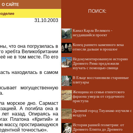
О САЙТЕ
ПОИСК:
ноделие
31.10.2003
Канал Карла Великого -
неудавшийся проект
Конец раннего каменного века
ны, что она погрузилась в
отнесли дальше в прошлое
ого хребта Великобритании
её не в том месте. По его
Недокументированную историю
Древнего Рима предложили
изучать с помощью свинца
ласть находилась в самом
В Ельце восстановили старинные
плитуары
исывает могущественную
Женщина из семьи египетского
а.
фараона умерла от сердечного
приступа
ала морское дно. Сармаст
зацией. А погибла она в
Древний город Тиуанако изучили с
 лет назад. Опираясь на
воздуха
огах Платона «Критий» и
ую массу, простирающуюся
История ранней геометрии: от
цедентной точностью».
Древнего Египта до Древнего