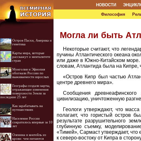
НОВОСТИ
ЭНЦИКЛ
Философия
Рел
Могла ли быть Атл
Остров Пасхи, Америка и
генетика
Некоторые считают, что легенда
Карты мира, которые
пучины Атлантического океана око
расскажут о менталитете
или даже в Южно-Китайском море. 
стран
словам, Атлантида была на Кипре, 
Монголия и Эфиопия
обогнали Россию по
«Остров Кипр был частью Атлан
выживаемости взрослых
центре древнего мира».
Географы создали карты,
отражающие изменения
Сообщения древнеафинского 
поверхности Земли за
последние 25 лет
цивилизацию, уничтоженную разгне
Как зарабатывать на
Геологи утверждают, что масса
путешествиях
полагает, что гористый остров б
Население России
результате разрушительного зем
сократилось впервые за 10
глубинную съемку, моделировани
лет
«Тимей», Сармаст утверждает, что
Оленина и коктейль из
к северо-востоку от Кипра в сторо
крови: чем питаются