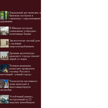
Зеркальный арт-комплекс в
Бангкоке построен в
гармонии с окружающими
деревьями
В Швеции построят
уникальные углеродно-
позитивные башни
Экологически чистый дом
с нулевым
энергопотреблением
Древняя архитектура
иранского города спасает
людей от жары
Телеком-компании
помогают превратить
столицу России в
настоящий «умный город»
Технологии пассивного
дома приходят в
многоквартирную
застройку
Устойчивый кампус,
построенный из 22
морских контейнеров