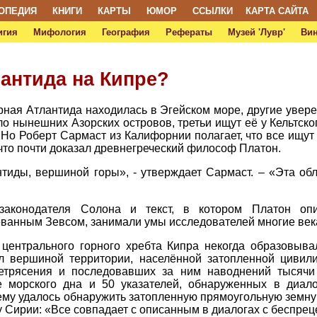
ОПЕДИЯ
КНИГИ
КАРТЫ
ЮМОР
ССЫЛКИ
КАРТА САЙТА
игия
Мифология
География
Рефераты
Музей 'Лувр'
Ви
антида на Кипре?
рная Атлантида находилась в Эгейском море, другие увере
ло нынешних Азорских островов, третьи ищут её у Кельтск
Но Роберт Сармаст из Калифорнии полагает, что все ищут 
что почти доказал древнегреческий философ Платон.
тиды, вершиной горы», - утверждает Сармаст. – «Эта об
законодателя Солона и текст, в котором Платон оп
ванным Зевсом, занимали умы исследователей многие век
 центрального горного хребта Кипра некогда образовыв
ыл вершиной территории, населённой затопленной цивили
летрясения и последовавших за ним наводнений тысячи
е морского дна и 50 указателей, обнаруженных в диал
 ему удалось обнаружить затопленную прямоугольную земн
ну Сирии: «Все совпадает с описанным в диалогах с беспре