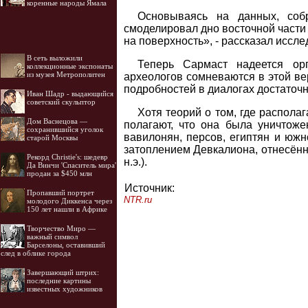
коренные народы Ямала
Основываясь на данных, соб
смоделировал дно восточной части
на поверхность», - рассказал иссле
В сеть выложили
Теперь Сармаст надеется ор
коллекционные экспонаты
из музея Метрополитен
археологов сомневаются в этой ве
подробностей в диалогах достаточн
Иван Шадр - выдающийся
советский скульптор
Хотя теорий о том, где распола
Дом Васнецова —
полагают, что она была уничтож
сохранившийся уголок
вавилонян, персов, египтян и юж
старой Москвы
затоплением Девкалиона, отнесённ
Рекорд Christie's: шедевр
н.э.).
Да Винчи 'Спаситель мира'
продан за $450 млн
Источник:
Пропавший портрет
NTR.ru
молодого Диккенса через
150 лет нашли в Африке
Творчество Миро —
важный символ
Барселоны, оставивший
след в облике города
Завершающий штрих:
последние картины
известных художников