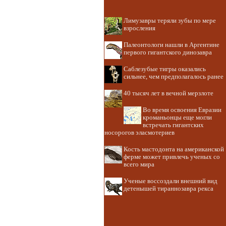
Лимузавры теряли зубы по мере
взросления
Палеонтологи нашли в Аргентине
первого гигантского динозавра
Саблезубые тигры оказались
сильнее, чем предполагалось ранее
40 тысяч лет в вечной мерзлоте
Во время освоения Евразии
кроманьонцы еще могли
встречать гигантских
носорогов эласмотериев
Кость мастодонта на американской
ферме может привлечь ученых со
всего мира
Ученые воссоздали внешний вид
детенышей тираннозавра рекса