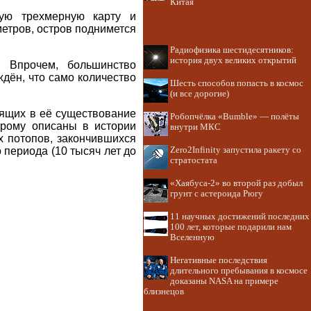
Китая
ную трехмерную карту и
етров, остров поднимется
Радиофизика шестидесятников:
история двух великих открытий
. Впрочем, большинство
дён, что само количество
Шесть способов попасть в космос
(и все дорогие)
рящих в её существование
Робопчёлка «Bumble» — полёты
орому описаны в истории
внутри МКС
 потопов, закончившихся
 периода (10 тысяч лет до
Zero2Infinity запустила ракету со
стратостата
«Хаябуса-2» во второй раз добыл
грунт с астероида Рюгу
11 научных достижений последних
100 лет, которые подарили нам
Вселенную
Негативные последствия
длительного пребывания в космосе
доказаны NASA на примере
близнецов