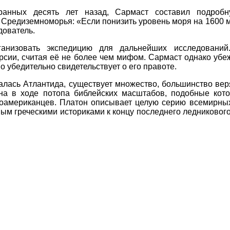
ранных десять лет назад, Сармаст составил подроб
 Средиземноморья: «Если понизить уровень моря на 1600 м
дователь.
ганизовать экспедицию для дальнейших исследований
рсии, считая её не более чем мифом. Сармаст однако убеж
о убедительно свидетельствует о его правоте.
галась Атлантида, существует множество, большинство ве
ена в ходе потопа библейских масштабов, подобные кот
ноамериканцев. Платон описывает целую серию всемирных
ым греческими историками к концу последнего ледникового