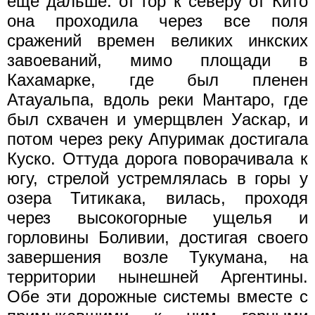
еще дальше: от гор к северу от Кито
она проходила через все поля
сражений времен великих инкских
завоеваний, мимо площади в
Кахамарке, где был пленен
Атауальпа, вдоль реки Мантаро, где
был схвачен и умерщвлен Уаскар, и
потом через реку Апуримак достигала
Куско. Оттуда дорога поворачивала к
югу, стрелой устремлялась в горы у
озера Титикака, вилась, проходя
через высокогорные ущелья и
горловины Боливии, достигая своего
завершения возле Тукумана, на
территории нынешней Аргентины.
Обе эти дорожные системы вместе с