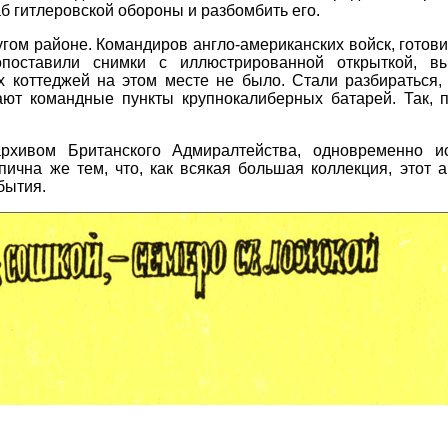
б гитлеровской обороны и разбомбить его.
угом районе. Командиров англо-американских войск, готов
Сопоставили снимки с иллюстрированной открыткой, в
 коттеджей на этом месте не было. Стали разбираться, к
вают командные пункты крупнокалиберных батарей. Так, 
рхивом Британского Адмиралтейства, одновременно ис
пична же тем, что, как всякая большая коллекция, этот 
бытия.