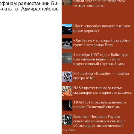
нашли захоронение возрастом
крофонам радиостанции Би-
четыре тысячи лет
ылать в Адмиралтейство
Шесть способов попасть в космос
(и все дорогие)
«Хаябуса-2» во второй раз добыл
грунт с астероида Рюгу
4 октября 1957 года с Байконура
был запущен первый в мире
искусственный спутник Земли
Робопчёлка «Bumble» — полёты
внутри МКС
NASA протестировало новые
скафандры для открытого космоса
TRAPPIST-1 оказалась намного
старше Солнечной системы
Валентин Петрович Глушко -
советский инженер и учёный в
области ракетно-космической
техники