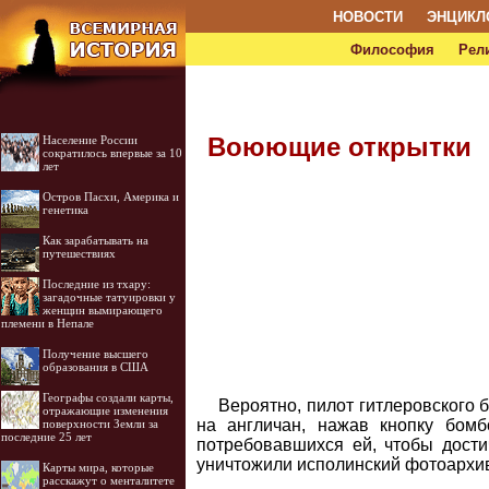
НОВОСТИ
ЭНЦИКЛ
Философия
Рел
Воюющие открытки
Население России
сократилось впервые за 10
лет
Остров Пасхи, Америка и
генетика
Как зарабатывать на
путешествиях
Последние из тхару:
загадочные татуировки у
женщин вымирающего
племени в Непале
Получение высшего
образования в США
Географы создали карты,
Вероятно, пилот гитлеровского 
отражающие изменения
на англичан, нажав кнопку бомб
поверхности Земли за
последние 25 лет
потребовавшихся ей, чтобы дост
уничтожили исполинский фотоархи
Карты мира, которые
расскажут о менталитете