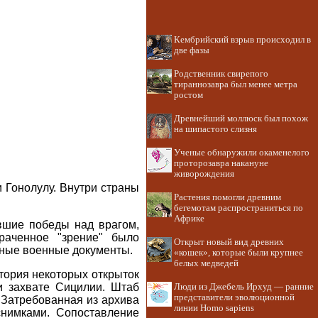
Кембрийский взрыв происходил в
две фазы
Родственник свирепого
тираннозавра был менее метра
ростом
Древнейший моллюск был похож
на шипастого слизня
Ученые обнаружили окаменелого
проторозавра накануне
живорождения
и Гонолулу. Внутри страны
Растения помогли древним
бегемотам распространиться по
Африке
авшие победы над врагом,
раченное "зрение" было
Открыт новый вид древних
жные военные документы.
«кошек», которые были крупнее
белых медведей
стория некоторых открыток
и захвате Сицилии. Штаб
Люди из Джебель Ирхуд — ранние
представители эволюционной
 Затребованная из архива
линии Homo sapiens
снимками. Сопоставление