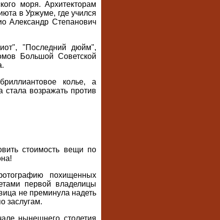
кого моря. Архитекторам
юта в Уржуме, где учился
дио Александр Степанович
от", "Последний дюйм",
томов Большой Советской
.
риллиантовое колье, а
а стала возражать против
овить стоимость вещи по
она!
фотографию похищенных
ретами первой владелицы
евица не преминула надеть
о заслугам.
ачале нынешнего столетия