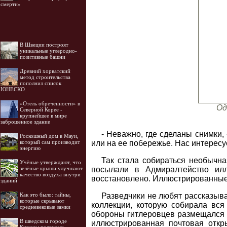
смерти»
В Швеции построят
уникальные углеродно-
позитивные башни
Древний хорватский
метод строительства
пополнил список
ЮНЕСКО
«Отель обреченности» в
Од
Северной Корее -
крупнейшее в мире
заброшенное здание
- Неважно, где сделаны снимки,
Роскошный дом в Мауи,
или на ее побережье. Нас интересуе
который сам производит
энергию
Так стала собираться необычна
Учёные утверждают, что
посылали в Адмиралтейство илл
зелёные крыши улучшают
качество воздуха внутри
восстановлено. Иллюстрированные
зданий
Разведчики не любят рассказыва
Как это было: тайны,
которые скрывают
коллекции, которую собирала вс
средневековые замки
обороны гитлеровцев размещался н
В шведском городе
иллюстрированная почтовая откр