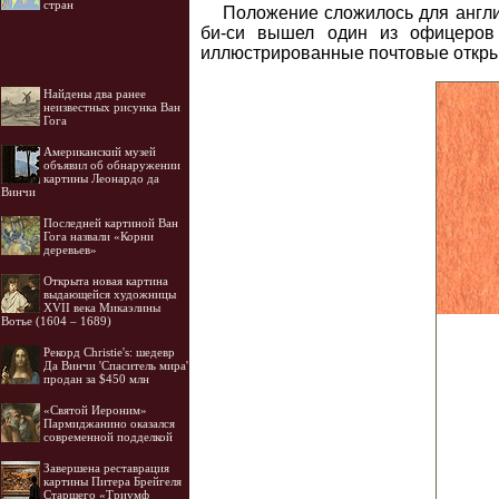
стран
Положение сложилось для англич
би-си вышел один из офицеров 
иллюстрированные почтовые открыт
Найдены два ранее
неизвестных рисунка Ван
Гога
Американский музей
объявил об обнаружении
картины Леонардо да
Винчи
Последней картиной Ван
Гога назвали «Корни
деревьев»
Открыта новая картина
выдающейся художницы
XVII века Микаэлины
Вотье (1604 – 1689)
Рекорд Christie's: шедевр
Да Винчи 'Спаситель мира'
продан за $450 млн
«Святой Иероним»
Пармиджанино оказался
современной подделкой
Завершена реставрация
картины Питера Брейгеля
Старшего «Триумф