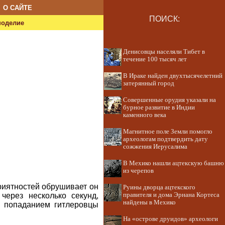
О САЙТЕ
ПОИСК:
ноделие
Денисовцы населяли Тибет в
течение 100 тысяч лет
В Ираке найден двухтысячелетний
затерянный город
Совершенные орудия указали на
бурное развитие в Индии
каменного века
Магнитное поле Земли помогло
археологам подтвердить дату
сожжения Иерусалима
В Мехико нашли ацтекскую башню
из черепов
риятностей обрушивает он
Руины дворца ацтекского
через несколько секунд,
правителя и дома Эрнана Кортеса
найдены в Мехико
м попаданием гитлеровцы
На «острове друидов» археологи