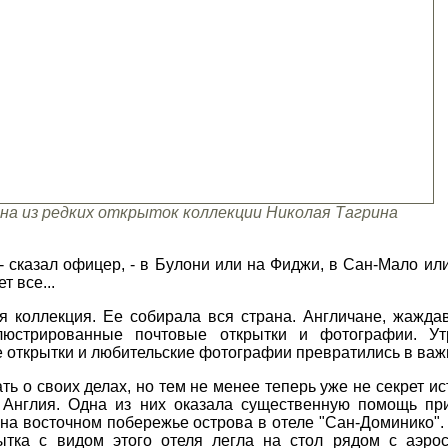
на из редких открыток коллекции Николая Тагрина
 - сказал офицер, - в Булони или на Фиджи, в Сан-Мало ил
т все...
я коллекция. Ее собирала вся страна. Англичане, жажд
юстрированные почтовые открытки и фотографии. Ут
 открытки и любительские фотографии превратились в ва
ть о своих делах, но тем не менее теперь уже не секрет и
я Англия. Одна из них оказала существенную помощь пр
а восточном побережье острова в отеле "Сан-Доминико".
ытка с видом этого отеля легла на стол рядом с аэро