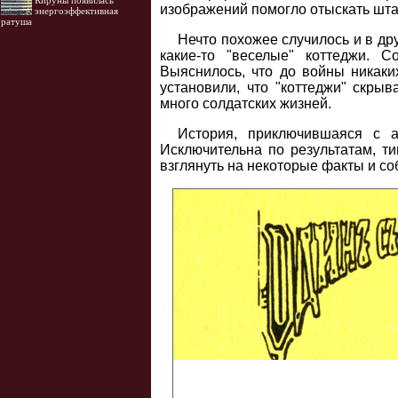
Кируны появилась
изображений помогло отыскать шта
энергоэффективная
ратуша
Нечто похожее случилось и в др
какие-то "веселые" коттеджи. 
Выяснилось, что до войны никаких
установили, что "коттеджи" скры
много солдатских жизней.
История, приключившаяся с а
Исключительна по результатам, ти
взглянуть на некоторые факты и со