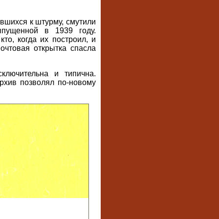
ившихся к штурму, смутили
ыпущенной в 1939 году.
то, когда их построил, и
почтовая открытка спасла
ключительна и типична.
архив позволял по-новому