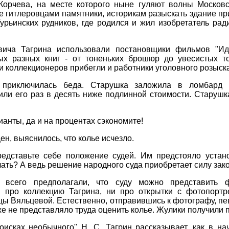
Корчева, на месте которого ныне гуляют волны Московс
 гитлеровцами памятники, историкам разыскать здание при
урьинских рудников, где родился и жил изобретатель ра
ича Тагрина использовали постановщики фильмов "Иди
мых разных книг - от тоненьких брошюр до увесистых 
 коллекционеров прибегли и работники уголовного розыска
приключилась беда. Старушка заложила в ломбард б
ли его раз в десять ниже подлинной стоимости. Старушк
лианты, да и на процентах сэкономите!
ен, выяснилось, что колье исчезло.
редставьте себе положение судей. Им предстояло устан
лать? А ведь решение народного суда приобретает силу зак
всего предполагали, что суду можно представить 
и про коллекцию Тагрина, ни про открытки с фотопорт
ицы Вяльцевой. Естественно, отправившись к фотографу, п
 не представляло труда оценить колье. Жулики получили п
оисках необычного" Н. С. Тагрин рассказывает, как в н