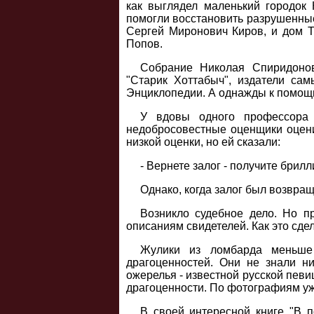
как выглядел маленький городок 
помогли восстановить разрушенные
Сергей Миронович Киров, и дом Т
Попов.
Собрание Николая Спиридонов
"Старик Хоттабыч", издатели са
Энциклопедии. А однажды к помощи
У вдовы одного профессора 
недобросовестные оценщики оцени
низкой оценки, но ей сказали:
- Вернете залог - получите брил
Однако, когда залог был возвращ
Возникло судебное дело. Но п
описаниям свидетелей. Как это сде
Жулики из ломбарда меньше 
драгоценностей. Они не знали н
ожерелья - известной русской пев
драгоценности. По фотографиям уже
В своей интересной книге "В п