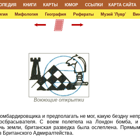
ОПЕДИЯ
КНИГИ
КАРТЫ
ЮМОР
ССЫЛКИ
КАРТА САЙТА
игия
Мифология
География
Рефераты
Музей 'Лувр'
Ви
Воюющие открытки
бомбардировщика и предполагать не мог, какую бездну неп
осбрасывателя. С воем полетела на Лондон бомба, и 
ичь земли, британская разведка была ослеплена. Прямы
в Британского Адмиралтейства.