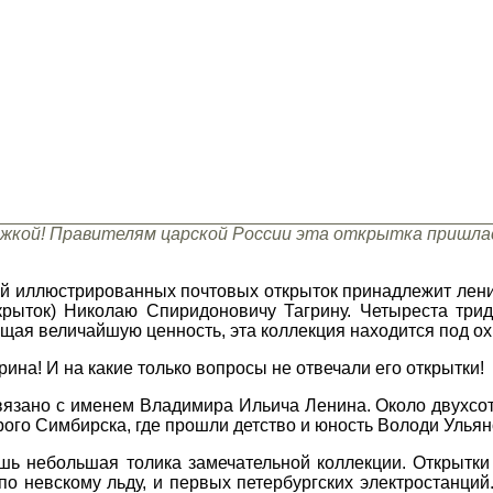
ложкой! Правителям царской России эта открытка пришлас
й иллюстрированных почтовых открыток принадлежит лен
крыток) Николаю Спиридоновичу Тагрину. Четыреста трид
ая величайшую ценность, эта коллекция находится под ох
рина! И на какие только вопросы не отвечали его открытки!
вязано с именем Владимира Ильича Ленина. Около двухсот
рого Симбирска, где прошли детство и юность Володи Ульян
шь небольшая толика замечательной коллекции. Открытки
по невскому льду, и первых петербургских электростанций