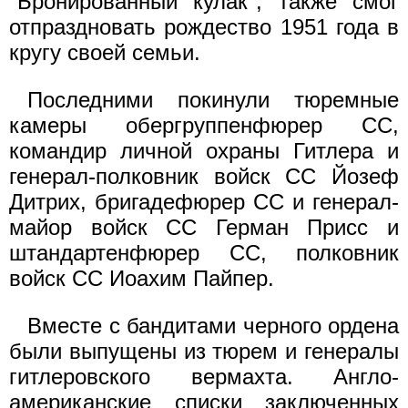
"Бронированный кулак", также смог
отпраздновать рождество 1951 года в
кругу своей семьи.
Последними покинули тюремные
камеры обергруппенфюрер СС,
командир личной охраны Гитлера и
генерал-полковник войск СС Йозеф
Дитрих, бригадефюрер СС и генерал-
майор войск СС Герман Присс и
штандартенфюрер СС, полковник
войск СС Иоахим Пайпер.
Вместе с бандитами черного ордена
были выпущены из тюрем и генералы
гитлеровского вермахта. Англо-
американские списки заключенных