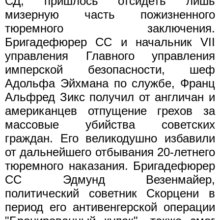
СД, пришлось отсидеть лишь
мизерную часть пожизненного
тюремного заключения.
Бригадефюрер СС и начальник VII
управления Главного управления
имперской безопасности, шеф
Адольфа Эйхмана по службе, Франц
Альфред Зикс получил от англичан и
американцев отпущение грехов за
массовые убийства советских
граждан. Его великодушно избавили
от дальнейшего отбывания 20-летнего
тюремного наказания. Бригадефюрер
СС Эдмунд Везенмайер,
политический советник Скорцени в
период его антивенгерской операции