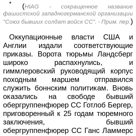
*
(
HIAG - сокращенное название
фашистской западногерманской организации
)
"Союз бывших солдат войск СС". - Прим. пер.
Оккупационные власти США и
Англии издали соответствующие
приказы. Ворота тюрьмы Ландсберг
широко распахнулись, и
гиммлеровский руководящий корпус
походным маршем отправился
служить боннским политикам. Вновь
оказались на свободе бывший
обергруппенфюрер СС Готлоб Бергер,
приговоренный к 25 годам тюремного
заключения, бывший
обергруппенфюрер СС Ганс Ламмерс