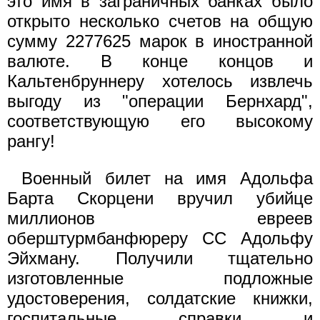
это имя в заграничных банках было
открыто несколько счетов на общую
сумму 2277625 марок в иностранной
валюте. В конце концов и
Кальтенбруннеру хотелось извлечь
выгоду из "операции Бернхард",
соответствующую его высокому
рангу!
Военный билет на имя Адольфа
Барта Скорцени вручил убийце
миллионов евреев
оберштурмбанфюреру СС Адольфу
Эйхману. Получили тщательно
изготовленные подложные
удостоверения, солдатские книжки,
госпитальные справки и