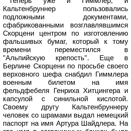
Теперь уже и Гиммлер, и
Кальтенбруннер пользовались
подложными документами,
сфабрикованными возглавлявшимся
Скорцени центром по изготовлению
фальшивых бумаг, который к тому
времени переместился в
"Альпийскую крепость". Еще в
Берлине Скорцени по просьбе своего
верховного шефа снабдил Гиммлера
военным билетом на имя
фельдфебеля Генриха Хитцингера и
капсулой с синильной кислотой.
Своему другу Кальтенбруннеру
человек со шрамами выдал немецкий
паспорт на имя Артура Шайдлера. На