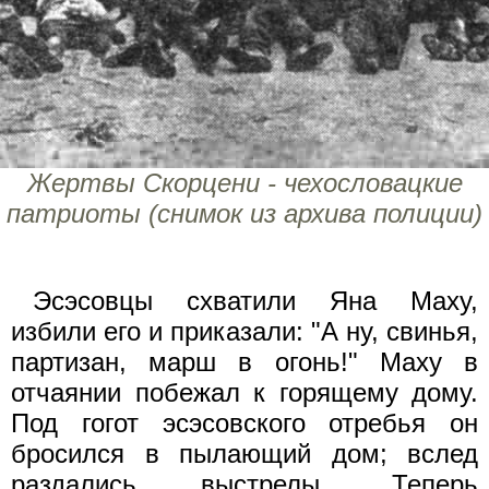
Жертвы Скорцени - чехословацкие
патриоты (снимок из архива полиции)
Эсэсовцы схватили Яна Маху,
избили его и приказали: "А ну, свинья,
партизан, марш в огонь!" Маху в
отчаянии побежал к горящему дому.
Под гогот эсэсовского отребья он
бросился в пылающий дом; вслед
раздались выстрелы. Теперь