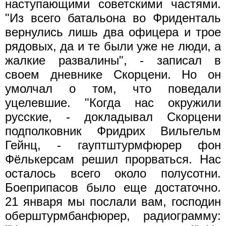
наступающими советскими частями.
"Из всего батальона во Фриденталь
вернулись лишь два офицера и трое
рядовых, да и те были уже не люди, а
жалкие развалины", - записал в
своем дневнике Скорцени. Но он
умолчал о том, что поведали
уцелевшие. "Когда нас окружили
русские, - докладывал Скорцени
подполковник Фридрих Вильгельм
Гейнц, - гауптштурмфюрер фон
Фёлькерсам решил прорваться. Нас
осталось всего около полусотни.
Боеприпасов было еще достаточно.
21 января мы послали вам, господин
оберштурмбанфюрер, радиограмму: