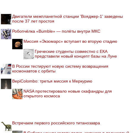
Двигатели межпланетной станции 'Вояджер-1' заведены
после 37 лет простоя
Робопчёлка «Bumble» — полёты внутри МКС
Миссия «Экзомарс» вступает во вторую стадию
Греческие студенты совместно с ЕКА
представили новый концепт базы на Луне
В России тестируют новую систему возвращения
космонавтов с орбиты
BepiColombo: третья миссия к Меркурию
NASA протестировало новые скафандры для
открытого космоса
Встречаем первого российского титанозавра
В Сибири нашли голову волка, жившего в ледниковый