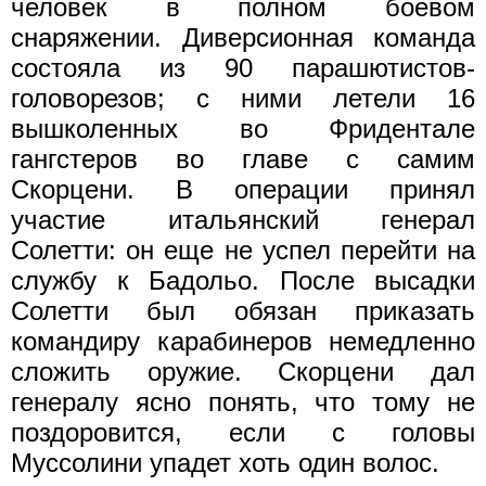
человек в полном боевом
снаряжении. Диверсионная команда
состояла из 90 парашютистов-
головорезов; с ними летели 16
вышколенных во Фридентале
гангстеров во главе с самим
Скорцени. В операции принял
участие итальянский генерал
Солетти: он еще не успел перейти на
службу к Бадольо. После высадки
Солетти был обязан приказать
командиру карабинеров немедленно
сложить оружие. Скорцени дал
генералу ясно понять, что тому не
поздоровится, если с головы
Муссолини упадет хоть один волос.