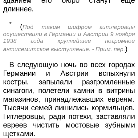
зданием его бюро станут еще
длиннее.
*
(
Под таким шифром гитлеровцы
осуществили в Германии и Австрии 9 ноября
1938 года крупнейшее погромное
)
антисемитское выступление. - Прим. пер.
В следующую ночь во всех городах
Германии и Австрии вспыхнули
костры, запылали разгромленные
синагоги, полетели камни в витрины
магазинов, принадлежавших евреям.
Тысячи семей лишились кормильцев.
Гитлеровцы, ради потехи, заставляли
евреев чистить мостовые зубными
щетками.