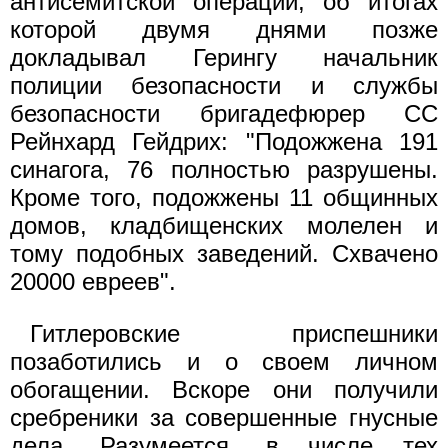
антисемитской операции, об итогах
которой двумя днями позже
докладывал Герингу начальник
полиции безопасности и службы
безопасности бригадефюрер СС
Рейнхард Гейдрих: "Подожжена 191
синагога, 76 полностью разрушены.
Кроме того, подожжены 11 общинных
домов, кладбищенских молелен и
тому подобных заведений. Схвачено
20000 евреев".
Гитлеровские приспешники
позаботились и о своем личном
обогащении. Вскоре они получили
сребреники за совершенные гнусные
дела. Разумеется, в числе тех