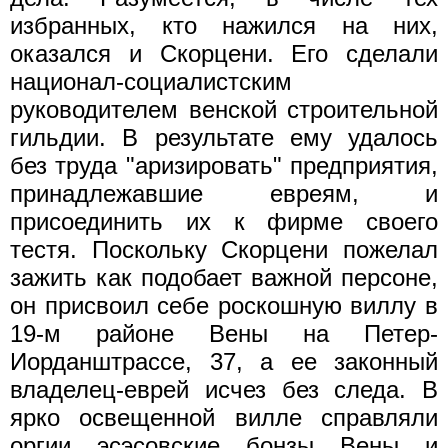
избранных, кто нажился на них,
оказался и Скорцени. Его сделали
национал-социалистским
руководителем венской строительной
гильдии. В результате ему удалось
без труда "аризировать" предприятия,
принадлежавшие евреям, и
присоединить их к фирме своего
тестя. Поскольку Скорцени пожелал
зажить как подобает важной персоне,
он присвоил себе роскошную виллу в
19-м районе Вены на Петер-
Иорданштрассе, 37, а ее законный
владелец-еврей исчез без следа. В
ярко освещенной вилле справляли
оргии эсэсовские бонзы Вены и