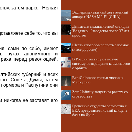
тву, затем царю... Нельзя
Экспериментальный летательный
аппарат NASA M2-F1 (США)
Двигатели межпланетной станции
'Вояджер-1' заведены после 37 лет
ставляете себе то, что вы
простоя
Шесть способов попасть в космос
ия, сами по себе, имеют
(и все дорогие)
 в руках анонимного и
страха перед революцией,
В России тестируют новую
систему возвращения космонавтов
с орбиты
алтийских губерний и всех
BepiColombo: третья миссия к
ного Совета, Думы, затем
Меркурию
Штюрмера и Распутина они
Zero2Infinity запустила ракету со
стратостата
ни никогда не заставят его
Греческие студенты совместно с
ЕКА представили новый концепт
базы на Луне