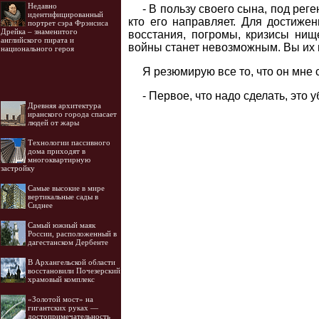
Недавно
- В пользу своего сына, под рег
идентифицированный
кто его направляет. Для достиже
портрет сэра Фрэнсиса
Дрейка – знаменитого
восстания, погромы, кризисы нищ
английского пирата и
войны станет невозможным. Вы их н
национального героя
Я резюмирую все то, что он мне 
- Первое, что надо сделать, это
Древняя архитектура
иранского города спасает
людей от жары
Технологии пассивного
дома приходят в
многоквартирную
застройку
Самые высокие в мире
вертикальные сады в
Сиднее
Самый южный маяк
России, расположенный в
дагестанском Дербенте
В Архангельской области
восстановили Почезерский
храмовый комплекс
«Золотой мост» на
гигантских руках —
достопримечательность