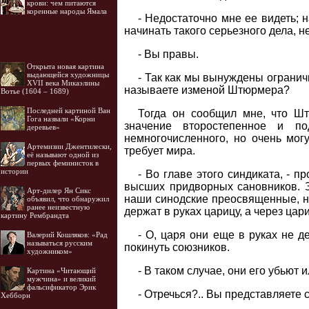
крови: чем питаются
коренные народы Ямала
- Недостаточно мне ее видеть; н
начинать такого серьезного дела, н
- Вы правы.
Открыта новая картина
выдающейся художницы
- Так как мы вынуждены ограничи
XVII века Микаэлины
называете изменой Штюрмера?
Вотье (1604 – 1689)
Последней картиной Ван
Тогда он сообщил мне, что Шт
Гога назвали «Корни
значение второстепенное и п
деревьев»
немногочисленного, но очень мог
Артемизии Джентилески,
требует мира.
её называют одной из
первых феминисток в
истории
- Во главе этого синдиката, - п
высших придворных сановников. З
Арт-дилер Ян Сикс
наши синодские преосвященные, н
объявил, что обнаружил
ранее неизвестную
держат в руках царицу, а через цари
картину Рембрандта
- О, царя они еще в руках не де
Валерий Кошляков: «Рад
называться русским
покинуть союзников.
художником»
- В таком случае, они его убьют 
Картина «Читающий
мужчина» и великий
фальсификатор Эрик
- Отречься?.. Вы представляете 
Хебборн