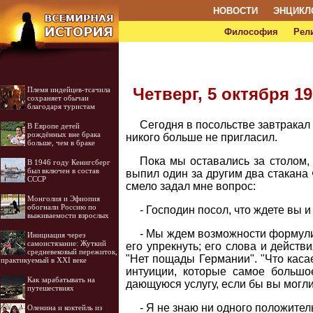
НОВОСТИ
ЭНЦИКЛ
Философия
Рел
Четверг, 5 октября 19
Племя индейцев-тсачила
сохраняет обычаи
благодаря туристам
Сегодня в посольстве завтракал
В Европе детей
рождённых вне брака
никого больше не пригласил.
больше, чем в браке
Пока мы оставались за столом, 
В 1946 году Кенигсберг
был включен в состав
выпил один за другим два стакана
СССР
смело задал мне вопрос:
Монголия и Эфиопия
обогнали Россию по
- Господин посол, что ждете вы
выживаемости взрослых
- Мы ждем возможности формули
Инициация через
самоистязание: Жуткий
его упрекнуть; его слова и действ
средневековый пережиток,
"Нет пощады Германии". "Что каса
практикуемый в XXI веке
интуиции, которые самое больш
Как зарабатывать на
дающуюся услугу, если бы вы могл
путешествиях
- Я не знаю ни одного положите
Оленина и коктейль из