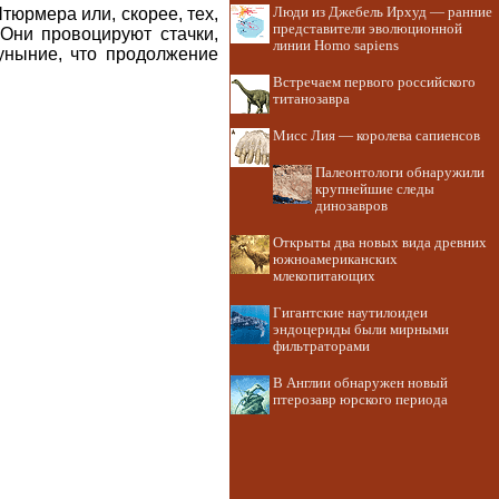
Штюрмера или, скорее, тех,
Люди из Джебель Ирхуд — ранние
представители эволюционной
 Они провоцируют стачки,
линии Homo sapiens
 уныние, что продолжение
Встречаем первого российского
титанозавра
Мисс Лия — королева сапиенсов
Палеонтологи обнаружили
крупнейшие следы
динозавров
Открыты два новых вида древних
южноамериканских
млекопитающих
Гигантские наутилоидеи
эндоцериды были мирными
фильтраторами
В Англии обнаружен новый
птерозавр юрского периода