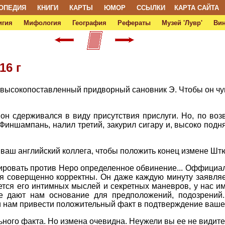
ОПЕДИЯ
КНИГИ
КАРТЫ
ЮМОР
ССЫЛКИ
КАРТА САЙТА
игия
Мифология
География
Рефераты
Музей 'Лувр'
Ви
16 г
 высокопоставленный придворный сановник Э. Чтобы он чув
он сдерживался в виду присутствия прислуги. Но, по воз
 Финшампань, налил третий, закурил сигару и, высоко под
 и ваш английский коллега, чтобы положить конец измене Ш
ровать против Неро определенное обвинение... Оффициа
ия соверщенно корректны. Он даже каждую минуту заявляет
ется его интимных мыслей и секретных маневров, у нас и
ое дают нам основание для предположений, подозрений
и нам привести положительный факт в подтверждение ваше
льного факта. Но измена очевидна. Неужели вы ее не видит