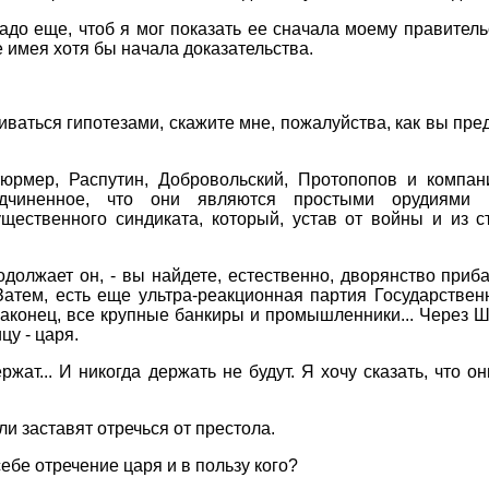
адо еще, чтоб я мог показать ее сначала моему правительс
е имея хотя бы начала доказательства.
ваться гипотезами, скажите мне, пожалуйства, как вы пред
юрмер, Распутин, Добровольский, Протопопов и компан
одчиненное, что они являются простыми орудиями
ущественного синдиката, который, устав от войны и из 
родолжает он, - вы найдете, естественно, дворянство приб
атем, есть еще ультра-реакционная партия Государствен
аконец, все крупные банкиры и промышленники... Через 
цу - царя.
ржат... И никогда держать не будут. Я хочу сказать, что о
или заставят отречься от престола.
себе отречение царя и в пользу кого?