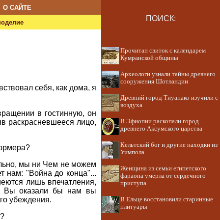
О САЙТЕ
ПОИСК:
ноделие
Прочитан свиток с календарем
Кумранской общины
Археологи узнали тайны древнего
сооружения Шотландии
ствовал себя, как дома, я
Древний город Тиуанако изучили с
воздуха
вращении в гостинную, он
няв раскрасневшееся лицо,
В Эфиопии раскопали город
древнего Аксумского царства
Кельтский бог и другие находки из
тюрмера?
Уимпола
льно, мы ни Чем не можем
Женщина из семьи египетского
 нам: "Война до конца"...
фараона умерла от сердечного
меются лишь впечатления,
приступа
. Вы оказали бы нам вы
го убеждения.
В Ельце восстановили старинные
плитуары
е?