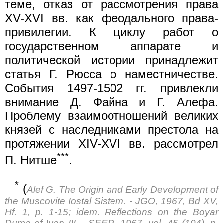
теме, отказ от рассмотрения права
XV-XVI вв. как феодального права-
привилегии. К циклу работ о
государственном аппарате и
политической истории принадлежит
статья Г. Рюсса о наместничестве.
События 1497-1502 гг. привлекли
внимание Д. Файна и Г. Алефа.
Проблему взаимоотношений великих
князей с наследниками престола на
протяжении XIV-XVI вв. рассмотрел
***
П. Нитше
.
*
(
Alef G. The Origin and Early Development of
the Muscovite Iostal Sistem. - JGO, 1967, Bd XV,
Hf. 1, p. 1-15; idem. Reflections on the Boyar
Duma of Ivan III. - SEER, 1967, vol. 45 (104), p.