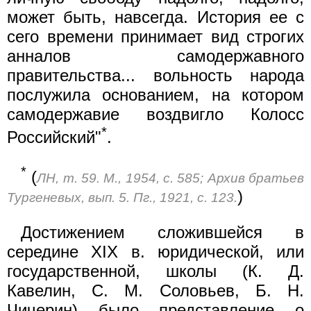
может быть, навсегда. История ее с
сего времени принимает вид строгих
анналов самодержавного
правительства... вольность народа
послужила основанием, на котором
самодержавие воздвигло Колосс
*
Российский"
.
*
(
ЛН, т. 59. М., 1954, с. 585; Архив братьев
)
Тургеневых, вып. 5. Пг., 1921, с. 123.
Достижением сложившейся в
середине XIX в. юридической, или
государственной, школы (К. Д.
Кавелин, С. М. Соловьев, Б. Н.
Чичерин) было представление о