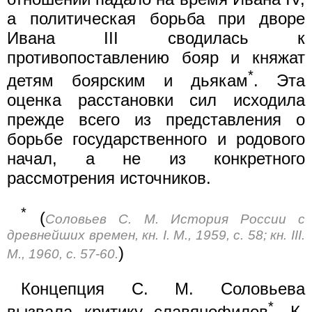
а политическая борьба при дворе
Ивана III сводилась к
противопоставлению бояр и княжат
*
детям боярским и дьякам
. Эта
оценка расстановки сил исходила
прежде всего из представления о
борьбе государственного и родового
начал, а не из конкретного
рассмотрения источников.
*
(
Соловьев С. М. История России с
древнейших времен, кн. I. М., 1959, с. 58; кн. III.
)
М., 1960, с. 57-60.
Концепция С. М. Соловьева
*
вызвала критику славянофилов
. К.