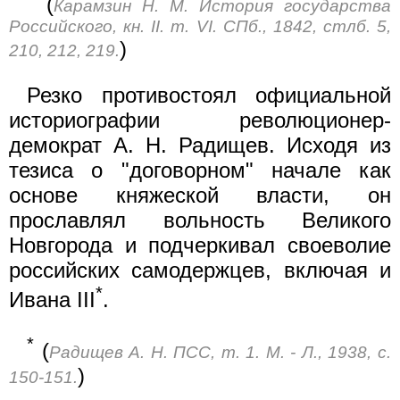
(
Карамзин Н. М. История государства
Российского, кн. II. т. VI. СПб., 1842, стлб. 5,
)
210, 212, 219.
Резко противостоял официальной
историографии революционер-
демократ А. Н. Радищев. Исходя из
тезиса о "договорном" начале как
основе княжеской власти, он
прославлял вольность Великого
Новгорода и подчеркивал своеволие
российских самодержцев, включая и
*
Ивана III
.
*
(
Радищев А. Н. ПСС, т. 1. М. - Л., 1938, с.
)
150-151.