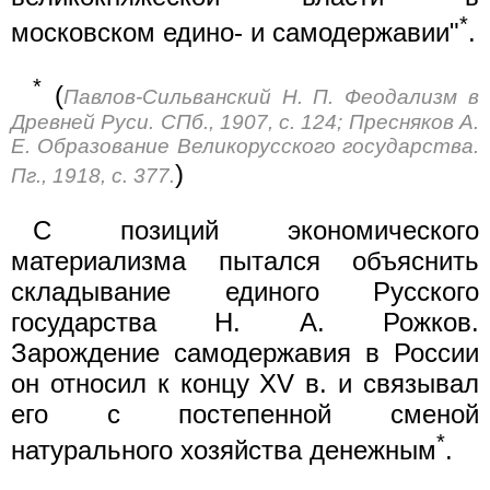
*
московском едино- и самодержавии"
.
*
(
Павлов-Сильванский Н. П. Феодализм в
Древней Руси. СПб., 1907, с. 124; Пресняков А.
Е. Образование Великорусского государства.
)
Пг., 1918, с. 377.
С позиций экономического
материализма пытался объяснить
складывание единого Русского
государства Н. А. Рожков.
Зарождение самодержавия в России
он относил к концу XV в. и связывал
его с постепенной сменой
*
натурального хозяйства денежным
.