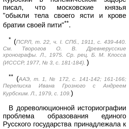
писал, что московские князья
"обыкли тела своего ясти и крове
**
братии своей пити"
.
*
(
ПСРЛ, т. 22, ч. I. СПб., 1911, с. 439-440.
См. Творогов О. В. Древнерусские
хронографы. Л., 1975. Ср. рец. Б. М. Клосса
)
(ИСССР, 1977, № 3, с. 181-184).
**
(
ААЭ, т. 1, № 172, с. 141-142; 161-166;
Переписка Ивана Грозного с Андреем
)
Курбским. Л., 1979, с. 109.
В дореволюционной историографии
проблема образования единого
Русского государства принадлежала к