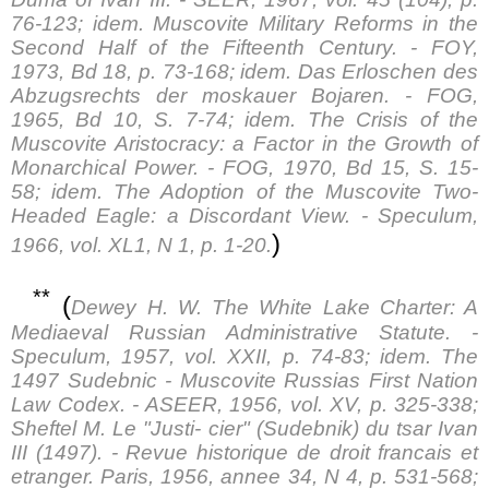
76-123; idem. Muscovite Military Reforms in the
Second Half of the Fifteenth Century. - FOY,
1973, Bd 18, p. 73-168; idem. Das Erloschen des
Abzugsrechts der moskauer Bojaren. - FOG,
1965, Bd 10, S. 7-74; idem. The Crisis of the
Muscovite Aristocracy: a Factor in the Growth of
Monarchical Power. - FOG, 1970, Bd 15, S. 15-
58; idem. The Adoption of the Muscovite Two-
Headed Eagle: a Discordant View. - Speculum,
)
1966, vol. XL1, N 1, p. 1-20.
**
(
Dewey H. W. The White Lake Charter: A
Mediaeval Russian Administrative Statute. -
Speculum, 1957, vol. XXII, p. 74-83; idem. The
1497 Sudebnic - Muscovite Russias First Nation
Law Codex. - ASEER, 1956, vol. XV, p. 325-338;
Sheftel M. Le "Justi- cier" (Sudebnik) du tsar Ivan
III (1497). - Revue historique de droit francais et
etranger. Paris, 1956, annee 34, N 4, p. 531-568;