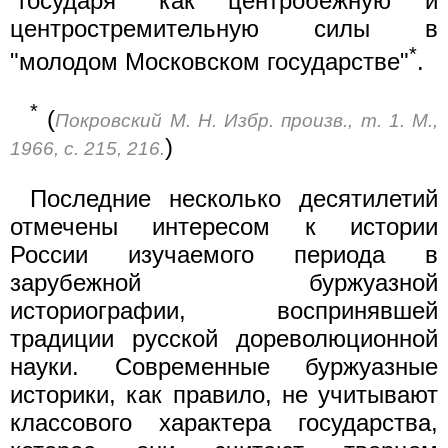
"государя" как центробежную и
центростремительную силы в
*
"молодом Московском государстве"
.
*
(
Покровский М. Н. Избр. произв., т. 1. М.,
)
1966, с. 215, 216.
Последние несколько десятилетий
отмечены интересом к истории
России изучаемого периода в
зарубежной буржуазной
историографии, воспринявшей
традиции русской дореволюционной
науки. Современные буржуазные
историки, как правило, не учитывают
классового характера государства,