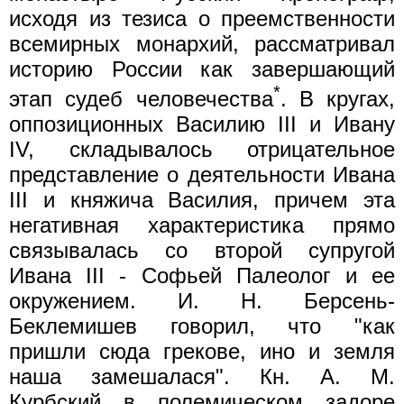
исходя из тезиса о преемственности
всемирных монархий, рассматривал
историю России как завершающий
*
этап судеб человечества
. В кругах,
оппозиционных Василию III и Ивану
IV, складывалось отрицательное
представление о деятельности Ивана
III и княжича Василия, причем эта
негативная характеристика прямо
связывалась со второй супругой
Ивана III - Софьей Палеолог и ее
окружением. И. Н. Берсень-
Беклемишев говорил, что "как
пришли сюда грекове, ино и земля
наша замешалася". Кн. А. М.
Курбский в полемическом задоре