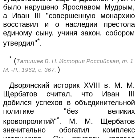
было нарушено Ярославом Мудрым,
а Иван III "совершенную монархию
восставил и о наследии престола
единому сыну, учиня закон, собором
*
утвердил"
.
*
(
Татищев В. Н. История Российская, т. 1.
)
М. -Л., 1962, с. 367.
Дворянский историк XVIII в. М. М.
Щербатов считал, что Иван III
добился успехов в объединительной
политике "без великих
*
кровопролитий"
. М. М. Щербатов
значительно обогатил комплекс