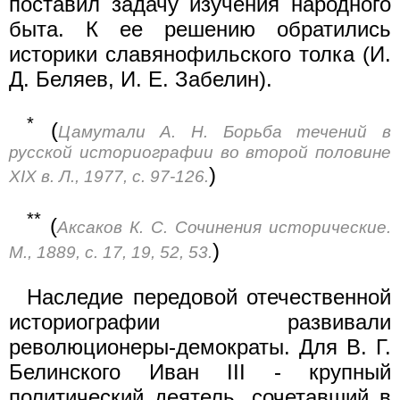
поставил задачу изучения народного
быта. К ее решению обратились
историки славянофильского толка (И.
Д. Беляев, И. Е. Забелин).
*
(
Цамутали А. Н. Борьба течений в
русской историографии во второй половине
)
XIX в. Л., 1977, с. 97-126.
**
(
Аксаков К. С. Сочинения исторические.
)
М., 1889, с. 17, 19, 52, 53.
Наследие передовой отечественной
историографии развивали
революционеры-демократы. Для В. Г.
Белинского Иван III - крупный
политический деятель, сочетавший в