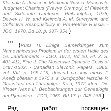
Kleimola A. Justice in Medieval Russia: Muscovite
Judgment Chartiers (Pravye Gramoty) of Fifteenth
and Sixteenth Centuries. Philadelphia, 1975;
Dewey H. W. and Kleimola A. M. Suretyship and
Collective Responsibility in Pre-Petrine Russia. -
)
JGO, 1970, Bd 18, p. 337- 354.
***
(
Russ H. Einige Bemerkungen zum
Namestnicestvo Problem in der ersten Halfe des
16. Jahrhunderts. - JGO, 1972, Bd 20, Hf. 3, S.
403-411; Fine J. The Muscovite Dynastic Crisis of
1497-1502. - Canadian Slavonic Papers, 1966,
vol. VIII, p. 198-215; доклад на эту тему Г.
Алеф сделал в 1975 г. в Оксфорде; Nitsche P.
Grossfurst und Thronfolger. Koln, 1972; idem. Die
Kinder Ivans III. Beobachtungen zur Genealogie
)
der Rjurikiden. - JGO, 1969, Bd 17, p. 345-368.
Ряд работ посвящен