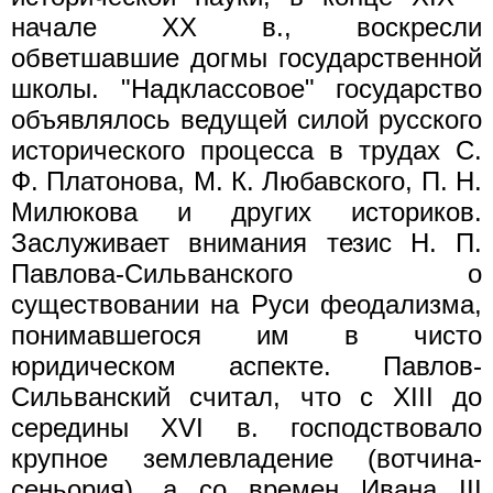
начале XX в., воскресли
обветшавшие догмы государственной
школы. "Надклассовое" государство
объявлялось ведущей силой русского
исторического процесса в трудах С.
Ф. Платонова, М. К. Любавского, П. Н.
Милюкова и других историков.
Заслуживает внимания тезис Н. П.
Павлова-Сильванского о
существовании на Руси феодализма,
понимавшегося им в чисто
юридическом аспекте. Павлов-
Сильванский считал, что с XIII до
середины XVI в. господствовало
крупное землевладение (вотчина-
сеньория), а со времен Ивана III