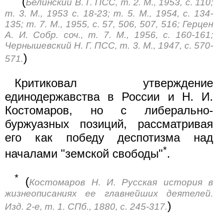
(
Белинский В. Г. ПСС, т. 2. М., 1953, с. 110;
т. 3. М., 1953 с. 18-23; т. 5. М., 1954, с. 134-
135; т. 7. М., 1955, с. 57, 506, 507, 516; Герцен
А. И. Собр. соч., т. 7. М., 1956, с. 160-161;
Чернышевский Н. Г. ПСС, т. 3. М., 1947, с. 570-
)
571.
Критиковал утверждение
единодержавства в России и Н. И.
Костомаров, но с либерально-
буржуазных позиций, рассматривая
его как победу деспотизма над
*
началами "земской свободы"
.
*
(
Костомаров Н. И. Русская история в
жизнеописаниях ее главнейших деятелей.
)
Изд. 2-е, т. 1. СПб., 1880, с. 245-317.