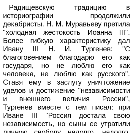
Радищевскую традицию в
историографии продолжили
декабристы. Н. М. Муравьеву претила
"холодная жестокость Иоанна III".
Более гибкую характеристику дал
Ивану III Н. И. Тургенев: "С
благоговением благодарю его как
государя, но не люблю его как
человека, не люблю как русского".
Ставя ему в заслугу уничтожение
уделов и достижение "независимости
и внешнего величия России",
Тургенев вместе с тем писал: при
Иване III "Россия достала свою
независимость, но сыны ее утратили
личную свободу надолго, надолго,