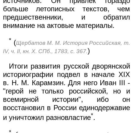
источников. Он привлек гораздо
больше летописных текстов, чем
предшественники, и обратил
внимание на актовые материалы.
*
(
Щербатов М. М. История Российская, т.
)
IV, ч. II, кн. X. СПб., 1783, с. 367.
Итоги развития русской дворянской
историографии подвел в начале XIX
в. Н. М. Карамзин. Для него Иван III -
"герой не только российской, но и
всемирной истории", ибо он
восстановил в России единодержавие
*
и уничтожил разновластие
.
*