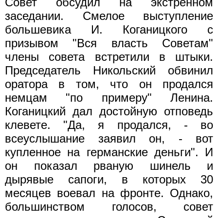
Совет обсудил на экстренном
заседании. Смелое выступление
большевика И. Коганицкого с
призывом "Вся власть Советам"
члены совета встретили в штыки.
Председатель Никольский обвинил
оратора в том, что он продался
немцам "по примеру" Ленина.
Коганицкий дал достойную отповедь
клевете. "Да, я продался, - во
всеуслышание заявил он, - вот
купленное на германские деньги". И
он показал рваную шинель и
дырявые сапоги, в которых 30
месяцев воевал на фронте. Однако,
большинством голосов, совет