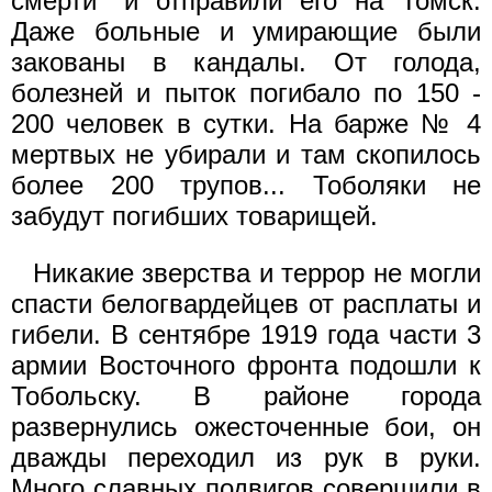
смерти" и отправили его на Томск.
Даже больные и умирающие были
закованы в кандалы. От голода,
болезней и пыток погибало по 150 -
200 человек в сутки. На барже № 4
мертвых не убирали и там скопилось
более 200 трупов... Тоболяки не
забудут погибших товарищей.
Никакие зверства и террор не могли
спасти белогвардейцев от расплаты и
гибели. В сентябре 1919 года части 3
армии Восточного фронта подошли к
Тобольску. В районе города
развернулись ожесточенные бои, он
дважды переходил из рук в руки.
Много славных подвигов совершили в