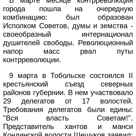
В марте месяце контрреволюция
города пошла на очередную
комбинацию: был образован
Исполком Советов, думы и земства -
своеобразный интернационал
душителей свободы. Революционный
напор масс рвал путы
контрреволюции.
9 марта в Тобольске состоялся II
крестьянский съезд северных
районов губернии. В нем участвовало
29 делегатов от 17 волостей.
Требования делегатов были едины:
"Вся власть Советам!".
Представитель хантов и манси
Кондинской волости Шешуков заявил: