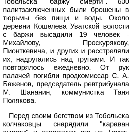
Тобольска "баржу смерти". 600
палитзаключенных были брошены в
тюрьмы без пищи и воды. Около
деревни Кошелева Уватской волости
с баржи высадили 19 человек -
Михайлову, Проскурякову,
Пионткевича, и других и расстреляли
их, надругались над трупами. И так
повторялось ежедневно. От рук
палачей погибли продкомиссар С. А.
Баженов, председатель ревтрибунала
М. Шананин, коммунистка Таня
Полякова.
Перед своим бегством из Тобольска
колчаковцы снарядили "караван