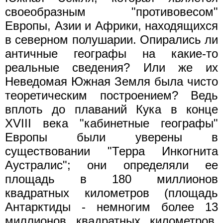
своеобразным "противовесом"
Европы, Азии и Африки, находящихся
в северном полушарии. Опирались ли
античные географы на какие-то
реальные сведения? Или же их
Неведомая Южная Земля была чисто
теоретическим построением? Ведь
вплоть до плаваний Кука в конце
XVIII века "кабинетные географы"
Европы были уверены в
существовании "Терра Инкогнита
Аустралис"; они определяли ее
площадь в 180 миллионов
квадратных километров (площадь
Антарктиды - немногим более 13
миллионов квадратных километров,