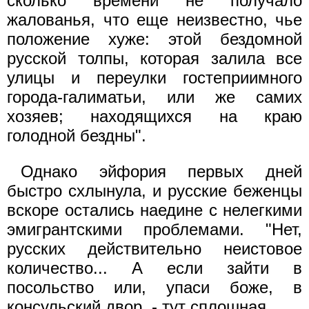
сколько времени не получало
жалованья, что еще неизвестно, чье
положение хуже: этой бездомной
русской толпы, которая залила все
улицы и переулки гостеприимного
города-галиматьи, или же самих
хозяев; находящихся на краю
голодной бездны".
Однако эйфория первых дней
быстро схлынула, и русские беженцы
вскоре остались наедине с нелегкими
эмигрантскими проблемами. "Нет,
русских действительно неистовое
количество... А если зайти в
посольство или, упаси боже, в
консульский двор, - тут сплошная