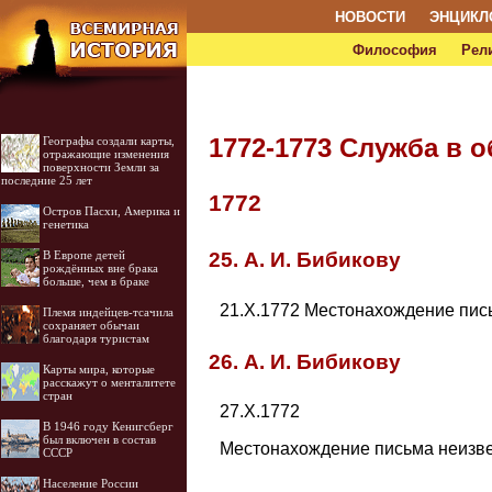
НОВОСТИ
ЭНЦИКЛ
Философия
Рел
1772-1773 Служба в 
Географы создали карты,
отражающие изменения
поверхности Земли за
последние 25 лет
1772
Остров Пасхи, Америка и
генетика
В Европе детей
25. А. И. Бибикову
рождённых вне брака
больше, чем в браке
21.Х.1772 Местонахождение письма
Племя индейцев-тсачила
сохраняет обычаи
благодаря туристам
26. А. И. Бибикову
Карты мира, которые
расскажут о менталитете
стран
27.Х.1772
В 1946 году Кенигсберг
был включен в состав
Местонахождение письма неизвестн
СССР
Население России