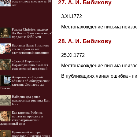
27. А. И. Бибикову
сократилось впервые за 10
лет
3.XI.1772
Местонахождение письма неизвестн
Рекорд Christie's: шедевр
Да Винчи 'Спаситель мира'
продан за $450 млн
28. А. И. Бибикову
Картины Павла Никонова
стали одной из вех
отечественной живописи
25.XI.1772
«Святой Иероним»
Местонахождение письма неизвестн
Пармиджанино оказался
современной подделкой
В публикациях явная ошибка - пи
Американский музей
объявил об обнаружении
картины Леонардо да
Винчи
Найдены два ранее
неизвестных рисунка Ван
Гога
Как картина Рубенса
попала на продажу в
южноафриканский
аукционный дом
Пропавший портрет
молодого Диккенса через