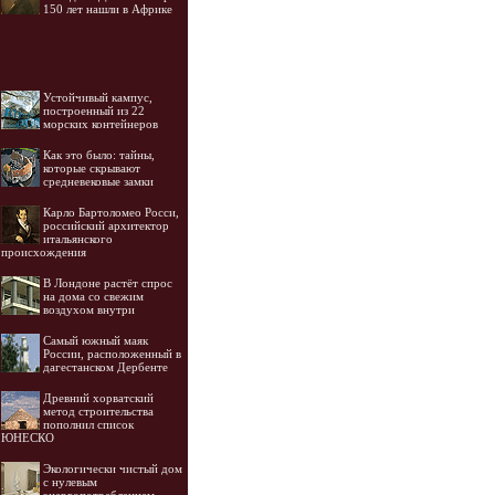
150 лет нашли в Африке
Устойчивый кампус,
построенный из 22
морских контейнеров
Как это было: тайны,
которые скрывают
средневековые замки
Карло Бартоломео Росси,
российский архитектор
итальянского
происхождения
В Лондоне растёт спрос
на дома со свежим
воздухом внутри
Самый южный маяк
России, расположенный в
дагестанском Дербенте
Древний хорватский
метод строительства
пополнил список
ЮНЕСКО
Экологически чистый дом
с нулевым