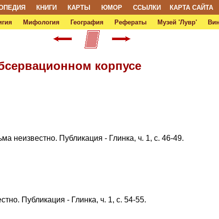
ОПЕДИЯ
КНИГИ
КАРТЫ
ЮМОР
ССЫЛКИ
КАРТА САЙТА
игия
Мифология
География
Рефераты
Музей 'Лувр'
Ви
обсервационном корпусе
 неизвестно. Публикация - Глинка, ч. 1, с. 46-49.
о. Публикация - Глинка, ч. 1, с. 54-55.