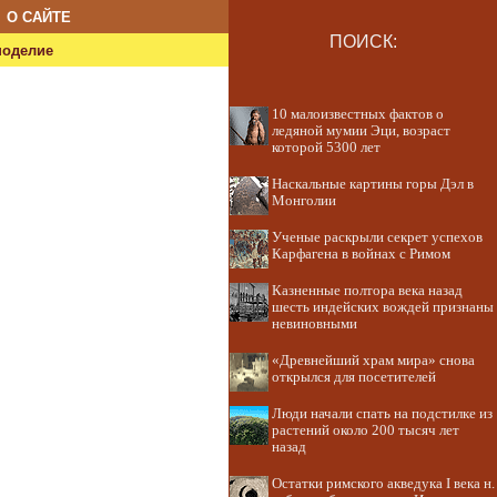
О САЙТЕ
ПОИСК:
ноделие
10 малоизвестных фактов о
ледяной мумии Эци, возраст
которой 5300 лет
Наскальные картины горы Дэл в
Монголии
Ученые раскрыли секрет успехов
Карфагена в войнах с Римом
Казненные полтора века назад
шесть индейских вождей признаны
невиновными
«Древнейший храм мира» снова
открылся для посетителей
Люди начали спать на подстилке из
растений около 200 тысяч лет
назад
Остатки римского акведука I века н.