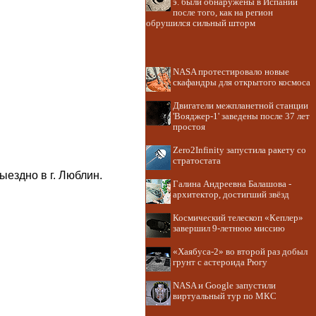
э. были обнаружены в Испании
после того, как на регион
обрушился сильный шторм
NASA протестировало новые
скафандры для открытого космоса
Двигатели межпланетной станции
'Вояджер-1' заведены после 37 лет
простоя
Zero2Infinity запустила ракету со
стратостата
ыездно в г. Люблин.
Галина Андреевна Балашова -
архитектор, достигший звёзд
Космический телескоп «Кеплер»
завершил 9-летнюю миссию
«Хаябуса-2» во второй раз добыл
грунт с астероида Рюгу
NASA и Google запустили
виртуальный тур по МКС