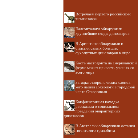
Встречаем первого российского
титанозавра
Палеонтологи обнаружили
крупнейшие следы динозавров
В Аргентине обнаружили и
описали самых больших
сухопутных динозавров в мире
Кость мастодонта на американской
ферме может привлечь ученых со
всего мира
Загадка ставропольских слонов:
кого нашли археологи в городской
черте Ставрополя
Конфискованная находка
рассказала о социальном
поведении овирапторных
динозавров
В Австралии обнаружили останки
гигантского трилобита