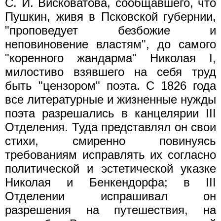
С. И. Висковатова, сообщавшего, что
Пушкин, живя в Псковской губернии,
"проповедует безбожие и
неповиновение властям", до самого
"коренного жандарма" Николая I,
милостиво взявшего на себя труд
быть "цензором" поэта. С 1826 года
все литературные и жизненные нужды
поэта разрешались в канцелярии III
Отделения. Туда представлял он свои
стихи, смиренно повинуясь
требованиям исправлять их согласно
политической и эстетической указке
Николая и Бенкендорфа; в III
Отделении испрашивал он
разрешения на путешествия, на