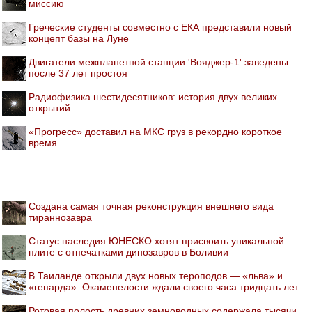
миссию
Греческие студенты совместно с ЕКА представили новый
концепт базы на Луне
Двигатели межпланетной станции 'Вояджер-1' заведены
после 37 лет простоя
Радиофизика шестидесятников: история двух великих
открытий
«Прогресс» доставил на МКС груз в рекордно короткое
время
Создана самая точная реконструкция внешнего вида
тираннозавра
Статус наследия ЮНЕСКО хотят присвоить уникальной
плите с отпечатками динозавров в Боливии
В Таиланде открыли двух новых тероподов — «льва» и
«гепарда». Окаменелости ждали своего часа тридцать лет
Ротовая полость древних земноводных содержала тысячи