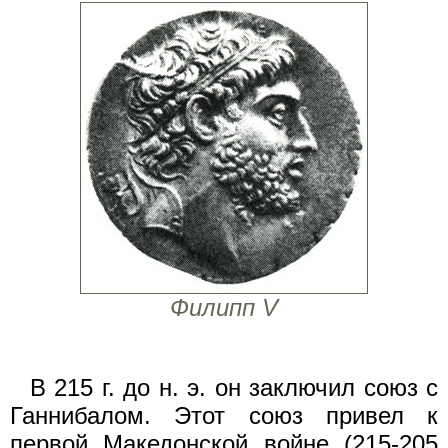
Филипп V
В 215 г. до н. э. он заключил союз с
Ганнибалом. Этот союз привел к
первой Македонской войне (215-205