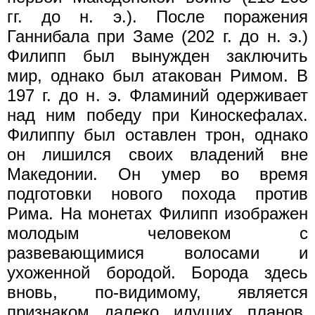
гг. до н. э.). После поражения
Ганнибала при Заме (202 г. до н. э.)
Филипп был вынужден заключить
мир, однако был атакован Римом. В
197 г. до н. э. Фламиний одерживает
над ним победу при Киноскефалах.
Филиппу был оставлен трон, однако
он лишился своих владений вне
Македонии. Он умер во время
подготовки нового похода против
Рима. На монетах Филипп изображен
молодым человеком с
развевающимися волосами и
ухоженной бородой. Борода здесь
вновь, по-видимому, является
признаком далеко идущих планов.