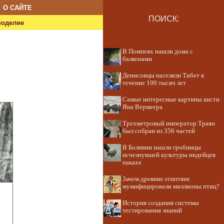
О САЙТЕ
ПОИСК:
ноделие
В Помпеях нашли дома с
балконами
Денисовцы населяли Тибет в
течение 100 тысяч лет
Самые интересные картины кисти
Яна Вермеера
Трехметровый император Траян
был собран из 356 частей
В Боливии нашли гробницы
исчезнувшей культуры индейцев
пакахе
Зачем древние египтяне
мумифицировали миллионы птиц?
История создания системы
тестирования знаний