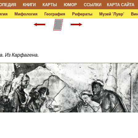
ОПЕДИЯ
КНИГИ
КАРТЫ
ЮМОР
ССЫЛКИ
КАРТА САЙТА
игия
Мифология
География
Рефераты
Музей 'Лувр'
Ви
ла. Из Карфагена.