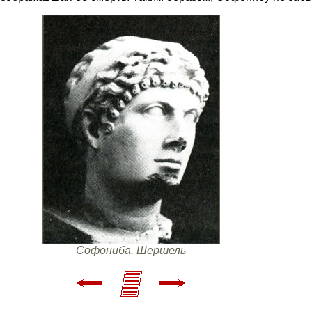
Софониба. Шершель