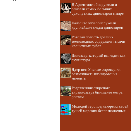
В Аргентине обнаружили и
описали самых больших
сухопутных динозавров в мире
Палеонтологи обнаружили
крупнейшие следы динозавров
Ротовая полость древних
земноводных содержала тысячи
крошечных зубов
Динозавр, который выглядит как
скульптура
Ядер нет. Ученые опровергли
возможность клонирования
мамонта
Родственник свирепого
тираннозавра был менее метра
ростом
Молодой теропод накормил своей
тушей морских беспозвоночных