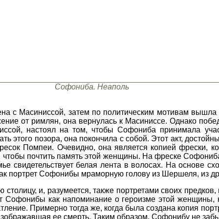
Софониба. Неаполь
на с Масиниссой, затем по политическим мотивам вышла 
жение от римлян, она вернулась к Масиниссе. Однако побе
ссой, настоял на том, чтобы Софониба принимала уча
ть этого позора, она покончила с собой. Этот акт, достойн
ресок Помпеи. Очевидно, она является копией фрески, к
 э., чтобы почтить память этой женщины. На фреске Софони
ье свидетельствует белая лента в волосах. На основе сх
ак портрет Софонибы мраморную голову из Шершеля, из др
ю столицу, и, разумеется, также портретами своих предков
ет Софонибы как напоминание о героизме этой женщины, 
тление. Примерно тогда же, когда была создана копия пор
изображавшая ее смерть. Таким образом, Софонибу не забы