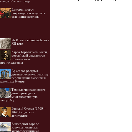
след в облике города
Бактерии могут
повреждать и защищать
старинные картины
Из Италии в Боголюбово в
XII веке
Карло Бартоломео Росси,
российский архитектор
итальянского
происхождения
Археолог раскрыл
древнегреческую технику
перемещения массивных
каменных блоков
Технологии пассивного
дома приходят в
многоквартирную
застройку
Василий Стасов (1769 –
1848) - русский
архитектор
В шведском городе
Кируны появилась
энергоэффективная