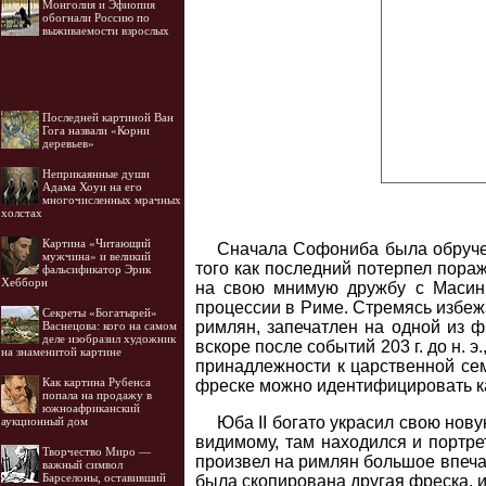
Монголия и Эфиопия
обогнали Россию по
выживаемости взрослых
Последней картиной Ван
Гога назвали «Корни
деревьев»
Неприкаянные души
Адама Хоуи на его
многочисленных мрачных
холстах
Картина «Читающий
Сначала Софониба была обруче
мужчина» и великий
того как последний потерпел пора
фальсификатор Эрик
Хебборн
на свою мнимую дружбу с Масини
процессии в Риме. Стремясь избежа
Секреты «Богатырей»
римлян, запечатлен на одной из ф
Васнецова: кого на самом
деле изобразил художник
вскоре после событий 203 г. до н.
на знаменитой картине
принадлежности к царственной сем
Как картина Рубенса
фреске можно идентифицировать к
попала на продажу в
южноафриканский
Юба II богато украсил свою нову
аукционный дом
видимому, там находился и портр
Творчество Миро —
произвел на римлян большое впеча
важный символ
Барселоны, оставивший
была скопирована другая фреска, 