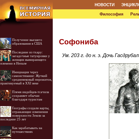
НОВОСТИ
ЭНЦИКЛ
Философия
Рел
Софониба
Получение высшего
образования в США
Последние из тхару:
Ум. 203 г. до н. э. Дочь Гасдруба
загадочные татуировки у
женщин вымирающего
племени в Непале
Инициация через
самоистязание: Жуткий
средневековый пережиток,
практикуемый в XXI веке
Племя индейцев-тсачила
сохраняет обычаи
благодаря туристам
Географы создали карты,
отражающие изменения
поверхности Земли за
последние 25 лет
Как зарабатывать на
путешествиях