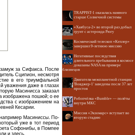
TRAPPIST-1 оказалась намного
старше Солнечной системы
«Хаябуса-2» во второй раз добыл
грунт с астероида Рюгу
Космический телескоп «Кеплер»
завершил 9-летнюю миссию
Негативные последствия
длительного пребывания в космосе
доказаны NASA на примере
замуж за Сифакса. После
близнецов
дитель Сципион, несмотря
стие в его триумфальной
Двигатели межпланетной станции
'Вояджер-1' заведены после 37 лет
ый уважения даже в глазах
простоя
оторую Масинисса заказал
ба изображена пошюй; о ее
Робопчёлка «Bumble» — полёты
одства с изображением на
внутри МКС
евней Кесарии.
Миссия «Экзомарс» вступает во
, например Масиниссы. По-
вторую стадию
который уже в тот период
трета Софонибы, в Помпее
ли и здесь.