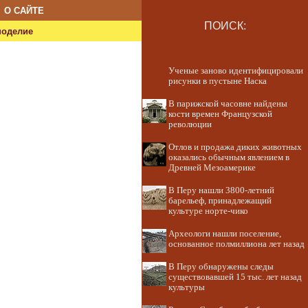
О САЙТЕ
ПОИСК:
ноделие
Ученые заново идентифицировали
рисунки в пустыне Наска
В парижской часовне найдены
кости времен Французской
революции
Отлов и продажа диких животных
оказались обычным явлением в
Древней Мезоамерике
В Перу нашли 3800-летний
барельеф, принадлежащий
культуре норте-чико
Археологи нашли поселение,
основанное полмиллиона лет назад
В Перу обнаружены следы
существовавшей 15 тыс. лет назад
культуры