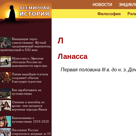
НОВОСТИ
ЭНЦИКЛ
Философия
Рел
Л
Инициация через
самоистязание: Жуткий
средневековый пережиток,
практикуемый в XXI веке
Ланасса
Монголия и Эфиопия
обогнали Россию по
выживаемости взрослых
Первая половина III в. до н. э. 
Племя индейцев-тсачила
сохраняет обычаи
благодаря туристам
Как зарабатывать на
путешествиях
Оленина и коктейль из
крови: чем питаются
коренные народы Ямала
Киноновинки о
путешествиях 2019-2020
Население России
сократилось впервые за 10