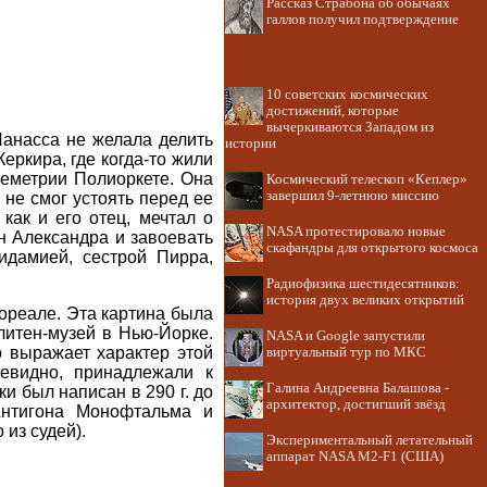
Рассказ Страбона об обычаях
галлов получил подтверждение
10 советских космических
достижений, которые
вычеркиваются Западом из
Ланасса не желала делить
истории
ркира, где когда-то жили
Деметрии Полиоркете. Она
Космический телескоп «Кеплер»
завершил 9-летнюю миссию
 не смог устоять перед ее
как и его отец, мечтал о
NASA протестировало новые
н Александра и завоевать
скафандры для открытого космоса
идамией, сестрой Пирра,
Радиофизика шестидесятников:
история двух великих открытий
ореале. Эта картина была
литен-музей в Нью-Йорке.
NASA и Google запустили
 выражает характер этой
виртуальный тур по МКС
евидно, принадлежали к
Галина Андреевна Балашова -
и был написан в 290 г. до
архитектор, достигший звёзд
Антигона Монофтальма и
из судей).
Экспериментальный летательный
аппарат NASA M2-F1 (США)