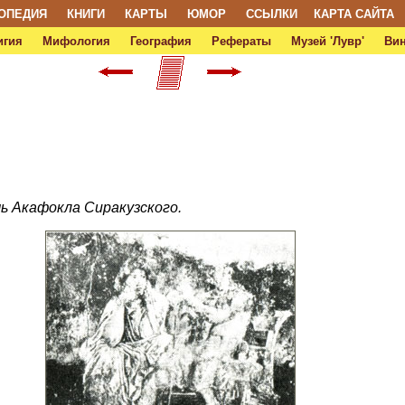
ОПЕДИЯ
КНИГИ
КАРТЫ
ЮМОР
ССЫЛКИ
КАРТА САЙТА
игия
Мифология
География
Рефераты
Музей 'Лувр'
Ви
Дочь Акафокла Сиракузского.