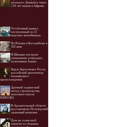
молодого Диккенса через
150 лет нашли в Африке
Устойчивый кампус,
построенный из 22
морских контейнеров
Из Италии в Боголюбово в
XII веке
В Швеции построят
уникальные углеродно-
позитивные башни
Карло Бартоломео Росси,
российский архитектор
итальянского
происхождения
Древний хорватский
метод строительства
пополнил список
ЮНЕСКО
В Архангельской области
восстановили Почезерский
храмовый комплекс
Дом на солнечной
энергии из сборных