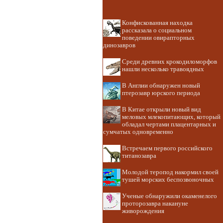
Конфискованная находка
рассказала о социальном
поведении овирапторных
динозавров
Среди древних крокодиломорфов
нашли несколько травоядных
В Англии обнаружен новый
птерозавр юрского периода
В Китае открыли новый вид
меловых млекопитающих, который
обладал чертами плацентарных и
сумчатых одновременно
Встречаем первого российского
титанозавра
Молодой теропод накормил своей
тушей морских беспозвоночных
Ученые обнаружили окаменелого
проторозавра накануне
живорождения