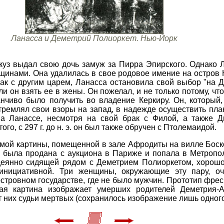
Ланасса и Деметрий Полиоркет. Нью-Йорк
ракуз выдал свою дочь замуж за Пирра Эпирского. Однако 
инами. Она удалилась в свое родовое имение на остров Ке
рак с другим царем, Ланасса остановила свой выбор "на 
и он взять ее в жены. Он пожелал, и не только потому, что
чиво было получить во владение Керкиру. Он, который, 
стремлял свои взоры на запад, в надежде осуществить пла
а Ланассе, несмотря на свой брак с Филой, а также Д
того, с 297 г. до н. э. он был также обручен с Птолемаидой.
емой картины, помещенной в зале Афродиты на вилле Боск
на была продана с аукциона в Париже и попала в Метропо
деянно сидящей рядом с Деметрием Полиоркетом, хорошо
инициативной. Три женщины, окружающие эту пару, оч
тровном государстве, где не было мужчин. Прототип фреск
угая картина изображает умерших родителей Деметрия-
т них судьи мертвых (сохранилось изображение лишь одного 