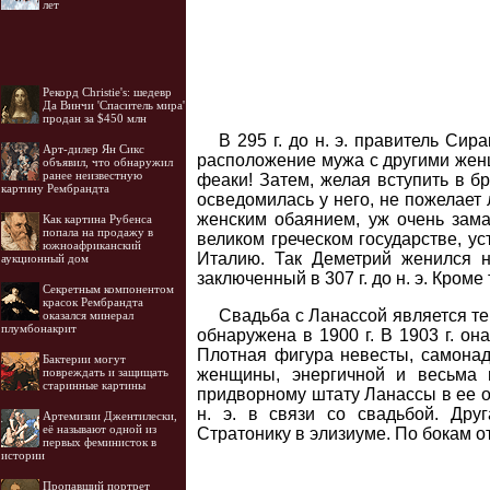
лет
Рекорд Christie's: шедевр
Да Винчи 'Спаситель мира'
продан за $450 млн
В 295 г. до н. э. правитель Си
Арт-дилер Ян Сикс
расположение мужа с другими женщ
объявил, что обнаружил
ранее неизвестную
феаки! Затем, желая вступить в б
картину Рембрандта
осведомилась у него, не пожелает л
женским обаянием, уж очень заман
Как картина Рубенса
попала на продажу в
великом греческом государстве, у
южноафриканский
Италию. Так Деметрий женился н
аукционный дом
заключенный в 307 г. до н. э. Кроме 
Секретным компонентом
красок Рембрандта
Свадьба с Ланассой является т
оказался минерал
плумбонакрит
обнаружена в 1900 г. В 1903 г. о
Плотная фигура невесты, самона
Бактерии могут
женщины, энергичной и весьма 
повреждать и защищать
старинные картины
придворному штату Ланассы в ее ос
н. э. в связи со свадьбой. Др
Артемизии Джентилески,
её называют одной из
Стратонику в элизиуме. По бокам о
первых феминисток в
истории
Пропавший портрет