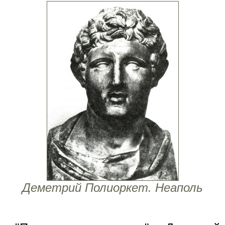
Деметрий Полиоркет. Неаполь