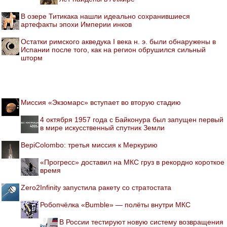
В озере Титикака нашли идеально сохранившиеся
артефакты эпохи Империи инков
Остатки римского акведука I века н. э. были обнаружены в
Испании после того, как на регион обрушился сильный
шторм
Миссия «Экзомарс» вступает во вторую стадию
4 октября 1957 года с Байконура был запущен первый
в мире искусственный спутник Земли
BepiColombo: третья миссия к Меркурию
«Прогресс» доставил на МКС груз в рекордно короткое
время
Zero2Infinity запустила ракету со стратостата
Робопчёлка «Bumble» — полёты внутри МКС
В России тестируют новую систему возвращения