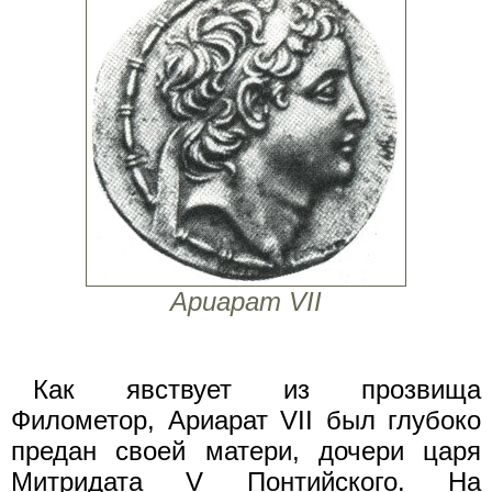
Ариарат VII
Как явствует из прозвища
Филометор, Ариарат VII был глубоко
предан своей матери, дочери царя
Митридата V Понтийского. На