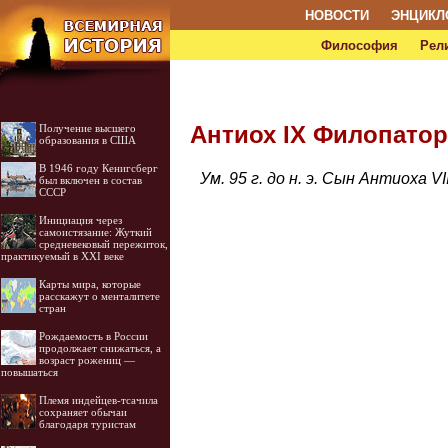
НОВОСТИ
ЭНЦИКЛ
Философия
Рел
Антиох IX Филопатор
Получение высшего
образования в США
В 1946 году Кенигсберг
Ум. 95 г. до н. э. Сын Антиоха VI
был включен в состав
СССР
Инициация через
самоистязание: Жуткий
средневековый пережиток,
практикуемый в XXI веке
Карты мира, которые
расскажут о менталитете
стран
Рождаемость в России
продолжает снижаться, а
возраст рожениц —
повышаться
Племя индейцев-тсачила
сохраняет обычаи
благодаря туристам