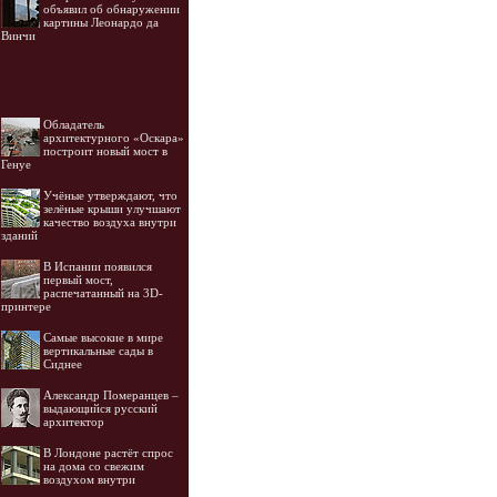
объявил об обнаружении
картины Леонардо да
Винчи
Обладатель
архитектурного «Оскара»
построит новый мост в
Генуе
Учёные утверждают, что
зелёные крыши улучшают
качество воздуха внутри
зданий
В Испании появился
первый мост,
распечатанный на 3D-
принтере
Самые высокие в мире
вертикальные сады в
Сиднее
Александр Померанцев –
выдающийся русский
архитектор
В Лондоне растёт спрос
на дома со свежим
воздухом внутри