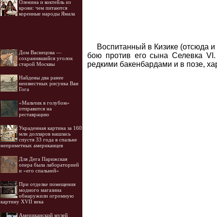
Оленина и коктейль из
крови: чем питаются
коренные народы Ямала
Воспитанный в Кизике (отсюда и 
Дом Васнецова —
бою против его сына Селевка VI.
сохранившийся уголок
редкими бакенбардами и в позе, ха
старой Москвы
Найдены два ранее
неизвестных рисунка Ван
Гога
«Мальчик в голубом»
отправится на
реставрацию
Украденная картина за 160
млн долларов нашлась
спустя 33 года в спальне
неприметных американцев
Для Дега Парижская
опера была лабораторией
и «его спальней»
При отделке помещения
модного магазина
обнаружили огромную
картину XVII века
Американский музей