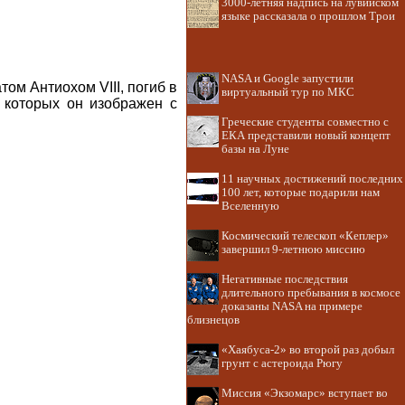
3000-летняя надпись на лувийском
языке рассказала о прошлом Трои
NASA и Google запустили
ом Антиохом VIII, погиб в
виртуальный тур по МКС
 которых он изображен с
Греческие студенты совместно с
ЕКА представили новый концепт
базы на Луне
11 научных достижений последних
100 лет, которые подарили нам
Вселенную
Космический телескоп «Кеплер»
завершил 9-летнюю миссию
Негативные последствия
длительного пребывания в космосе
доказаны NASA на примере
близнецов
«Хаябуса-2» во второй раз добыл
грунт с астероида Рюгу
Миссия «Экзомарс» вступает во