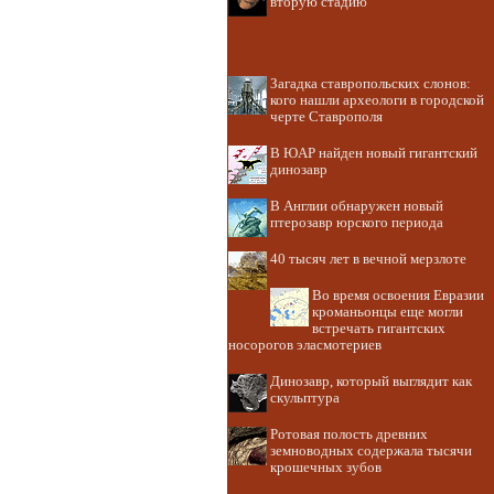
вторую стадию
Загадка ставропольских слонов:
кого нашли археологи в городской
черте Ставрополя
В ЮАР найден новый гигантский
динозавр
В Англии обнаружен новый
птерозавр юрского периода
40 тысяч лет в вечной мерзлоте
Во время освоения Евразии
кроманьонцы еще могли
встречать гигантских
носорогов эласмотериев
Динозавр, который выглядит как
скульптура
Ротовая полость древних
земноводных содержала тысячи
крошечных зубов