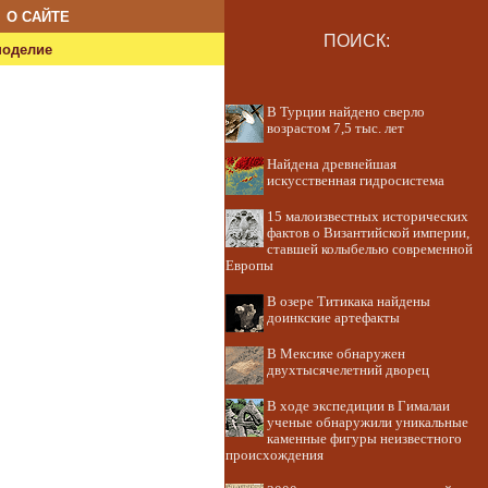
О САЙТЕ
ПОИСК:
ноделие
В Турции найдено сверло
возрастом 7,5 тыс. лет
Найдена древнейшая
искусственная гидросистема
15 малоизвестных исторических
фактов о Византийской империи,
ставшей колыбелью современной
Европы
В озере Титикака найдены
доинкские артефакты
В Мексике обнаружен
двухтысячелетний дворец
В ходе экспедиции в Гималаи
ученые обнаружили уникальные
каменные фигуры неизвестного
происхождения