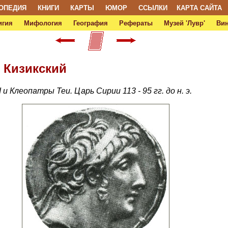
ОПЕДИЯ
КНИГИ
КАРТЫ
ЮМОР
ССЫЛКИ
КАРТА САЙТА
игия
Мифология
География
Рефераты
Музей 'Лувр'
Ви
 Кизикский
I и Клеопатры Теи. Царь Сирии 113 - 95 гг. до н. э.