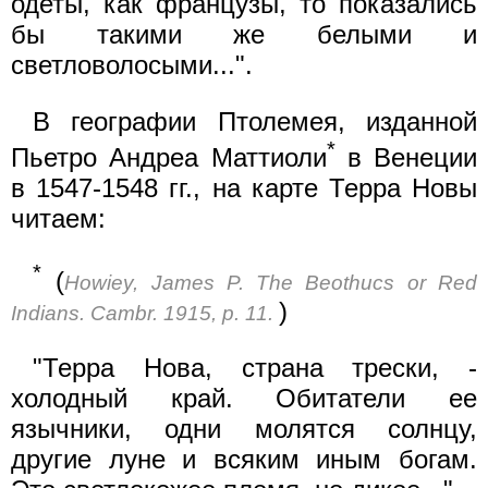
одеты, как французы, то показались
бы такими же белыми и
светловолосыми...".
В географии Птолемея, изданной
*
Пьетро Андреа Маттиоли
в Венеции
в 1547-1548 гг., на карте Терра Новы
читаем:
*
(
Howiey, James P. The Beothucs or Red
)
Indians. Cambr. 1915, p. 11.
"Терра Нова, страна трески, -
холодный край. Обитатели ее
язычники, одни молятся солнцу,
другие луне и всяким иным богам.