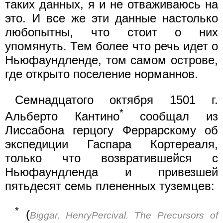
таких данных, я и не отваживаюсь на
это. И все же эти данные настолько
любопытны, что стоит о них
упомянуть. Тем более что речь идет о
Ньюфаундленде, том самом острове,
где открыто поселение норманнов.
Семнадцатого октября 1501 г.
*
Альберто Кантино
сообщал из
Лиссабона герцогу Феррарскому об
экспедиции Гаспара Кортереаля,
только что возвратившейся с
Ньюфаундленда и привезшей
пятьдесят семь плененных туземцев:
*
(
Biggar, HenryPercival. The Precursors of