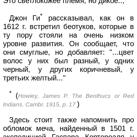
Это светлокожее племя, но дикое..,"
*
Джон Ги
рассказывал, как он в
1612 г. встретил беотуков, которые в
ту пору стояли на очень низком
уровне развития. Он сообщает, что
они смуглые, но добавляет: "...цвет
волос у них был разный, у одних
черный, у других коричневый, у
третьих желтый..."
*
(
Howiey, James P. The Beothucs or Red
)
Indians. Cambr. 1915, p. 17
Здесь стоит также напомнить про
обломок меча, найденный в 1501 г.
экспедицией Гаспара Кортереаля у