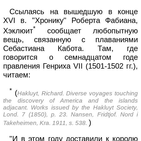
Ссылаясь на вышедшую в конце
XVI в. "Хронику" Роберта Фабиана,
*
Хэклюит
сообщает любопытную
вещь, связанную с плаваниями
Себастиана Кабота. Там, где
говорится о семнадцатом годе
правления Генриха VII (1501-1502 гг.),
читаем:
*
(
Hakluyt, Richard. Diverse voyages touching
the discovery of America and the islands
adjacant. Works issued by the Hakluyt Society,
Lond. 7 (1850), p. 23. Nansen, Fridtjof. Nord i
)
Takeheimen, Kra. 1911, s. 538.
"И в этом году доставили к королю