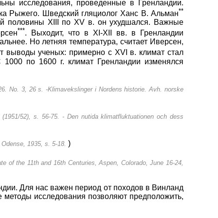
льны исследования, проведенные в Гренландии.
**
ка Рыжего. Шведский гляциолог Ханс В. Альман
ой половины XIII по XV в. он ухудшался. Важные
***
ерсен
. Выходит, что в XI-XII вв. в Гренландии
тальнее. Но летняя температура, считает Иверсен,
 выводы ученых: примерно с XVI в. климат стал
С 1000 по 1600 г. климат Гренландии изменялся
926. No. 3, 26 s. -Klimavekslinger i Nordens historie. Avh. norske
(1951/52), s. 56-75. - Den nutida klimatfluktuationen och dess
)
, Odense, 1935, s. 5-18.
ate of the 11th and 16th Centuries, Aspen, Colorado, June 16-24,
ндии. Для нас важен период от походов в Винланд
гие методы исследования позволяют предположить,