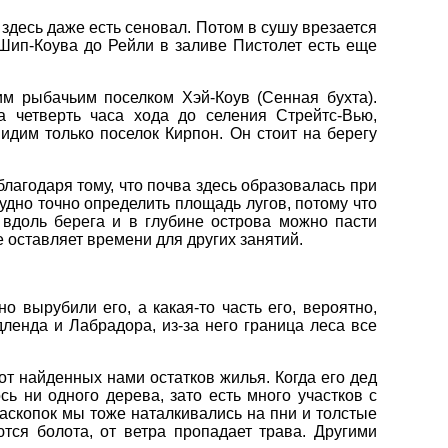
 здесь даже есть сеновал. Потом в сушу врезается
т Шип-Коува до Рейли в заливе Пистолет есть еще
им рыбачьим поселком Хэй-Коув (Сенная бухта).
а четверть часа хода до селения Стрейтс-Вью,
идим только поселок Кирпон. Он стоит на берегу
благодаря тому, что почва здесь образовалась при
дно точно определить площадь лугов, потому что
о вдоль берега и в глубине острова можно пасти
е оставляет времени для других занятий.
о вырубили его, а какая-то часть его, вероятно,
енда и Лабрадора, из-за него граница леса все
от найденных нами остатков жилья. Когда его дед
ь ни одного дерева, зато есть много участков с
раскопок мы тоже наталкивались на пни и толстые
тся болота, от ветра пропадает трава. Другими