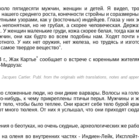
около пятидесяти мужчин, женщин и детей. Я видел, тро
нашего среднего роста, конечности стройны и соразмерны 
пными узорами, как у (восточных) индейцев. Глаза у них з
ь непонятная, но не грубая, а скорее человеческая. Держ
. У женщин маленькие груди, кожа скорее белая, тогда как 
жчин, они как будто во всем подобны нам. Ходят почти
тного. У них нет оружия, нет железа, но трудясь и изго
 самое твердое вещество".
*
 г., Жак Картье
сообщает о встрече с коренными жителям
-Мидоуза:
 Jacques Cartier. Publ. from the originals with translations, notes and app
о сложенные люди, но они дикие варвары. Волосы на голове
что-нибудь, к чему прикреплены птичьи перья. Мужчины и
тело, чтобы было теплее. Они красят себе тело бурой крас
ют много тюленя. От них я услышал, что они приходят сюд
ения о беотуках, но очень скудные, археологических же раб
 на оленя во внутренних частях - Индиен-Лейк, Иксплойт