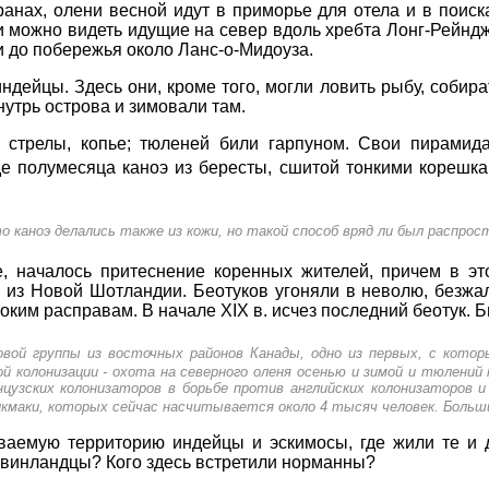
странах, олени весной идут в приморье для отела и в пои
 можно видеть идущие на север вдоль хребта Лонг-Рейндж 
и до побережья около Ланс-о-Мидоуза.
ндейцы. Здесь они, кроме того, могли ловить рыбу, собира
утрь острова и зимовали там.
стрелы, копье; тюленей били гарпуном. Свои пирамида
де полумесяца каноэ из бересты, сшитой тонкими корешк
 каноэ делались также из кожи, но такой способ вряд ли был распрос
е, началось притеснение коренных жителей, причем в э
из Новой Шотландии. Беотуков угоняли в неволю, безжал
оким расправам. В начале XIX в. исчез последний беотук. 
овой группы из восточных районов Канады, одно из первых, с котор
й колонизации - охота на северного оленя осенью и зимой и тюлений
анцузских колонизаторов в борьбе против английских колонизаторов и
икмаки, которых сейчас насчитывается около 4 тысяч человек. Больш
аемую территорию индейцы и эскимосы, где жили те и др
а винландцы? Кого здесь встретили норманны?