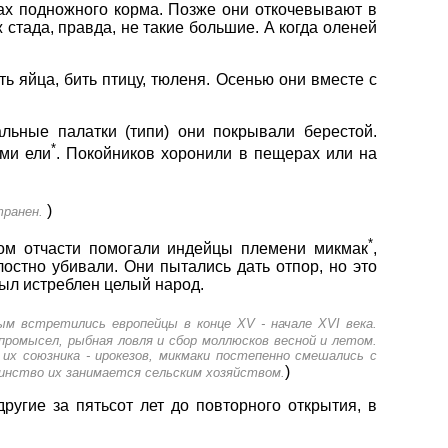
сках подножного корма. Позже они откочевывают в
стада, правда, не такие большие. А когда оленей
ть яйца, бить птицу, тюленя. Осенью они вместе с
льные палатки (типи) они покрывали берестой.
*
ами ели
. Покойников хоронили в пещерах или на
)
транен.
*
том отчасти помогали индейцы племени микмак
,
остно убивали. Они пытались дать отпор, но это
Был истреблен целый народ.
ым встретились европейцы в конце XV - начале XVI века.
 промысел, рыбная ловля и сбор моллюсков весной и летом.
 их союзника - ирокезов, микмаки постепенно смешались с
)
инство их занимается сельским хозяйством.
угие за пятьсот лет до повторного открытия, в