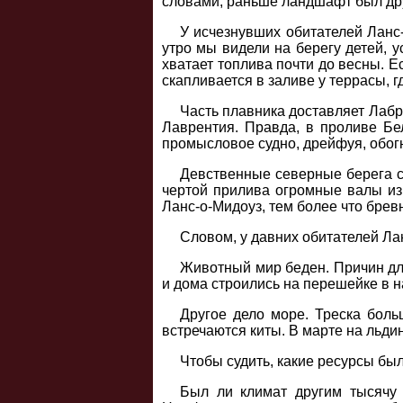
словами, раньше ландшафт был дру
У исчезнувших обитателей Ланс
утро мы видели на берегу детей, у
хватает топлива почти до весны. Е
скапливается в заливе у террасы, г
Часть плавника доставляет Лабр
Лаврентия. Правда, в проливе Бел
промысловое судно, дрейфуя, обог
Девственные северные берега с
чертой прилива огромные валы из 
Ланс-о-Мидоуз, тем более что бре
Словом, у давних обитателей Лан
Животный мир беден. Причин для 
и дома строились на перешейке в 
Другое дело море. Треска боль
встречаются киты. В марте на льди
Чтобы судить, какие ресурсы был
Был ли климат другим тысячу 