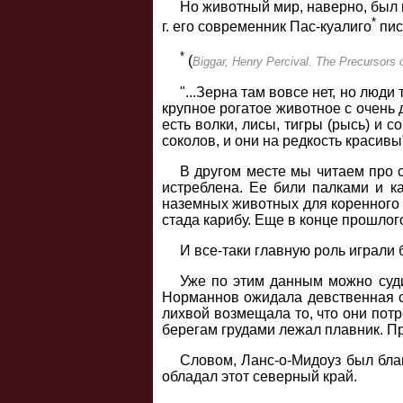
Но животный мир, наверно, был 
*
г. его современник Пас-куалиго
пис
*
(
Biggar, Henry Percival. The Precursors 
"...Зерна там вовсе нет, но люд
крупное рогатое животное с очень д
есть волки, лисы, тигры (рысь) и с
соколов, и они на редкость красивы
В другом месте мы читаем про о
истреблена. Ее били палками и к
наземных животных для коренного 
стада карибу. Еще в конце прошлог
И все-таки главную роль играли 
Уже по этим данным можно суди
Норманнов ожидала девственная ст
лихвой возмещала то, что они потр
берегам грудами лежал плавник. Пр
Словом, Ланс-о-Мидоуз был бла
обладал этот северный край.