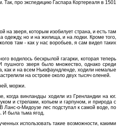
м. Так, про экспедицию Гаспара Кортереаля в 1501
ой на зверя, которым изобилует страна, и есть там
 одежду, но и на жилища, и на лодки. Кроме того,
колов там - как у нас воробьев, я сам видел таких
ного водилось бескрылой гагарки, которая теперь
 И пушного зверя было множество, однако среди
а, как и на всем Ньюфаундленде, ходили немалые
застрелили на острове около двух тысяч оленей.
ней, моржи.
, когда винландцы ходили из Гренландии на юг.
ком и стрелами, копьем и гарпуном, и природа с
 В Ланс-о-Мидоузе лес подступал к самой воде, по
 И была тьма ягод.
ченных использовать такие возможности, какими