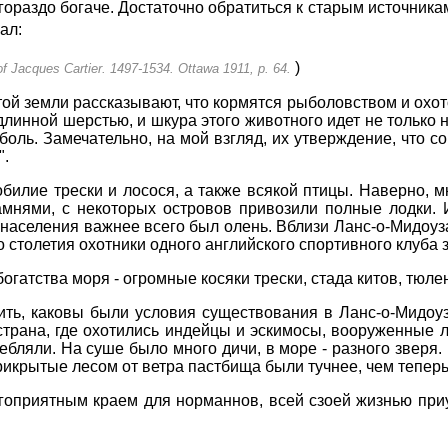
гораздо богаче. Достаточно обратиться к старым источника
ал:
)
of Jacques Cartier. 1497-1534. Ottawa 1911, p. 64.
и той земли рассказывают, что кормятся рыболовством и охот
линной шерстью, и шкура этого животного идет не только на
оболь. Замечательно, на мой взгляд, их утверждение, что со
".
билие трески и лосося, а также всякой птицы. Наверно, м
амнями, с некоторых островов привозили полные лодки.
населения важнее всего был олень. Вблизи Ланс-о-Мидоуз
о столетия охотники одного английского спортивного клуба 
богатства моря - огромные косяки трески, стада китов, тюле
ть, каковы были условия существования в Ланс-о-Мидоузе
рана, где охотились индейцы и эскимосы, вооруженные лу
ебляли. На суше было много дичи, в море - разного зверя.
икрытые лесом от ветра пастбища были тучнее, чем теперь.
гоприятным краем для норманнов, всей сзоей жизнью приу