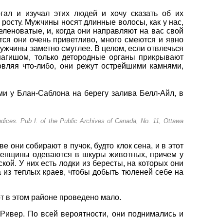
гал и изучал этих людей и хочу сказать об их
росту. Мужчины носят длинные волосы, как у нас,
еленоватые, и, когда они направляют на вас свой
атся они очень приветливо, много смеются и явно
мужчины заметно смуглее. В целом, если отвлечься
 нагишом, только детородные органы прикрывают
товляя что-либо, они режут острейшими камнями,
и у Блан-Саблона на берегу залива Белл-Айл, в
endices. Pub I. of the Public Archives of Canada, No. 11, Ottawa
 они собирают в пучок, будто клок сена, и в этот
 женщины одеваются в шкуры животных, причем у
кой. У них есть лодки из бересты, на которых они
а из теплых краев, чтобы добыть тюленей себе на
от в этом районе проведено мало.
-Ривер. По всей вероятности, они поднимались и