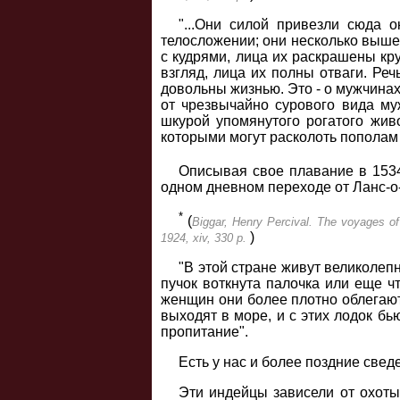
"...Они силой привезли сюда 
телосложении; они несколько выше 
с кудрями, лица их раскрашены кру
взгляд, лица их полны отваги. Реч
довольны жизнью. Это - о мужчинах
от чрезвычайно сурового вида му
шкурой упомянутого рогатого живо
которыми могут расколоть пополам
Описывая свое плавание в 1534
одном дневном переходе от Ланс-о
*
(
Biggar, Henry Percival. The voyages of
)
1924, xiv, 330 p.
"В этой стране живут великолепн
пучок воткнута палочка или еще 
женщин они более плотно облегают 
выходят в море, и с этих лодок бь
пропитание".
Есть у нас и более поздние свед
Эти индейцы зависели от охоты