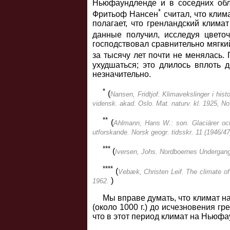
Ньюфаундленде и в соседних обл
*
Фритьоф Нансен
считал, что клим
полагает, что гренландский клима
данные получил, исследуя цвето
господствовал сравнительно мягкий
за тысячу лет почти не менялась. 
ухудшаться; это длилось вплоть 
незначительно.
*
(
Nansen, Fridtjof. Klimavekslinger i hist
vidensk. akad. Oslo. Mat. naturv. kl. 1925, No
**
(
Ahlmann, Hans W.: son. Glaciärer och 
utforskande. Norsk geogr. tidsskr. 11 (1946/47
***
(
Iversen, Jоhs. Nordboernes Undergang
****
(
Vebæk, Christen Leif. The climate of
)
1962.
Мы вправе думать, что климат н
(около 1000 г.) до исчезновения г
что в этот период климат на Ньюф