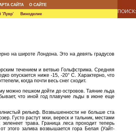
АРТА САЙТА
О САЙТЕ
ПОИСК:
 'Лувр'
Виноделие
мерно на широте Лондона. Это на девять градусов
орским течением и ветвью Гольфстрима. Средняя
ко опускается ниже -15, -20° С. Характерно, что
тепели, когда почти весь снег сходит.
ему можно пешком дойти до островов. Таяние льда
бывает, что иной год плавучие льды в июне еще
волнистый рельеф. Возвышенности не больше ста
ер. Густо растут мхи, вереск и тальник, местами
х зеленеет трава. Граница леса проходит теперь
 от этого залива возвышается гора Белая (Уайт-