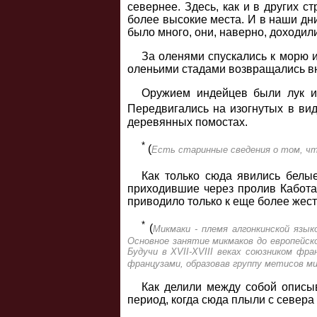
севернее. Здесь, как и в других 
более высокие места. И в наши дни
было много, они, наверно, доходил
За оленями спускались к морю и
оленьими стадами возвращались вн
Оружием индейцев были лук и 
Передвигались на изогнутых в ви
деревянных помостах.
*
(
Есть старинные сведения о том, что
Как только сюда явились белы
приходившие через пролив Кабота 
приводило только к еще более жест
*
(
Микмаки - племя алгонкинской язык
Основное занятие микмаков до европейско
Будучи в XVII-XVIII веках союзником фр
французами, образовав группу метисов м
Как делили между собой описыв
период, когда сюда плыли с север