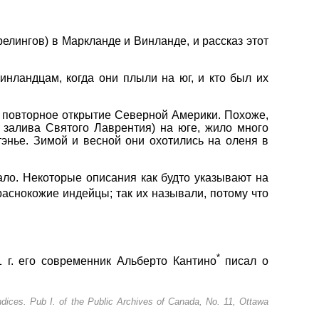
релингов) в Маркланде и Винланде, и рассказ этот
инландцам, когда они плыли на юг, и кто был их
ь повторное открытие Северной Америки. Похоже,
 залива Святого Лаврентия) на юге, жило много
тэнье. Зимой и весной они охотились на оленя в
ло. Некоторые описания как будто указывают на
Краснокожие индейцы; так их называли, потому что
*
г. его современник Альберто Кантино
писал о
endices. Pub I. of the Public Archives of Canada, No. 11, Ottawa