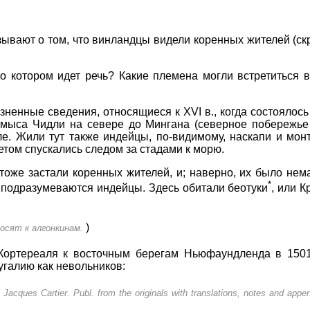
азывают о том, что винландцы видели коренных жителей (ск
о котором идет речь? Какие племена могли встретиться в
ненные сведения, относящиеся к XVI в., когда состоялос
 мыса Чидли на севере до Мингана (северное побережье
ле. Жили тут также индейцы, по-видимому, наскапи и мон
летом спускались следом за стадами к морю.
же застали коренных жителей, и; наверно, их было нема
*
 подразумеваются индейцы. Здесь обитали беотуки
, или 
)
носят к алгонкинам.
Кортереаля к восточным берегам Ньюфаундленда в 1501 
угалию как невольников:
 Jacques Cartier. Publ. from the originals with translations, notes and app