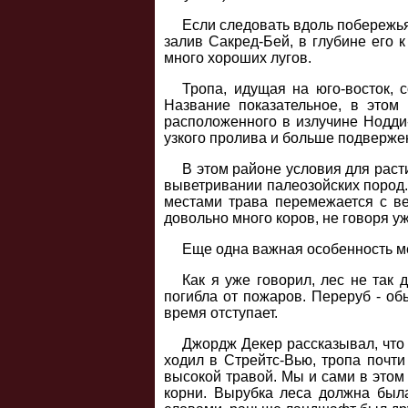
Если следовать вдоль побережья 
залив Сакред-Бей, в глубине его 
много хороших лугов.
Тропа, идущая на юго-восток, 
Название показательное, в этом
расположенного в излучине Нодди-
узкого пролива и больше подверже
В этом районе условия для раст
выветривании палеозойских пород.
местами трава перемежается с вер
довольно много коров, не говоря у
Еще одна важная особенность ме
Как я уже говорил, лес не так 
погибла от пожаров. Переруб - о
время отступает.
Джордж Декер рассказывал, что 
ходил в Стрейтс-Вью, тропа почти
высокой травой. Мы и сами в этом
корни. Вырубка леса должна была