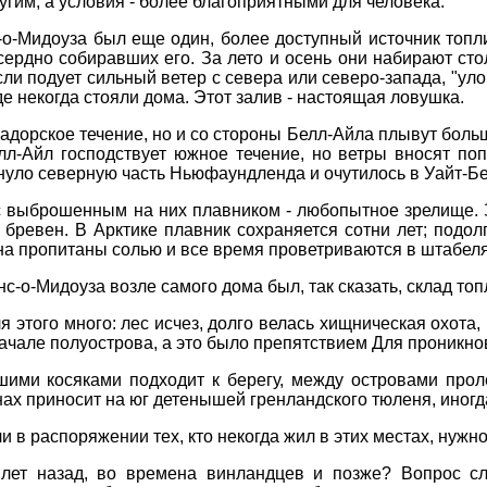
гим, а условия - более благоприятными для человека.
-о-Мидоуза был еще один, более доступный источник топл
сердно собиравших его. За лето и осень они набирают сто
сли подует сильный ветер с севера или северо-запада, "ул
де некогда стояли дома. Этот залив - настоящая ловушка.
адорское течение, но и со стороны Белл-Айла плывут бол
л-Айл господствует южное течение, но ветры вносят попр
нуло северную часть Ньюфаундленда и очутилось в Уайт-Бе
 выброшенным на них плавником - любопытное зрелище. 
бревен. В Арктике плавник сохраняется сотни лет; подолг
вна пропитаны солью и все время проветриваются в штабеля
с-о-Мидоуза возле самого дома был, так сказать, склад то
этого много: лес исчез, долго велась хищническая охота, 
начале полуострова, а это было препятствием Для проникн
шими косяками подходит к берегу, между островами прол
нах приносит на юг детенышей гренландского тюленя, иног
и в распоряжении тех, кто некогда жил в этих местах, нужн
лет назад, во времена винландцев и позже? Вопрос сл