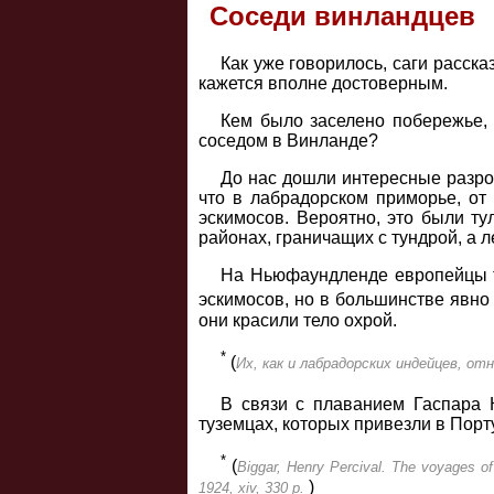
Соседи винландцев
Как уже говорилось, саги расск
кажется вполне достоверным.
Кем было заселено побережье, 
соседом в Винланде?
До нас дошли интересные разроз
что в лабрадорском приморье, от
эскимосов. Вероятно, это были ту
районах, граничащих с тундрой, а 
На Ньюфаундленде европейцы то
эскимосов, но в большинстве явно
они красили тело охрой.
*
(
Их, как и лабрадорских индейцев, от
В связи с плаванием Гаспара 
туземцах, которых привезли в Порт
*
(
Biggar, Henry Percival. The voyages of
)
1924, xiv, 330 p.