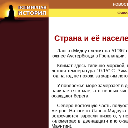
НОВОС
Фило
Страна и её насел
Ланс-о-Мидоуз лежит на 51°36' 
южнее Аустербюгда в Гренландии.
Климат здесь типично морской,
летняя температура 10-15° С. Зима
год на год не похож, за жарким лет
У побережья море замерзает в д
начинается в мае, а в первых чи
осаждают берега.
Северо-восточную часть полуос
метров. На юге от Ланс-о-Мидоуза 
встречаются заросли низкого, угн
километрах в двенадцати к юго-за
Маунтин).