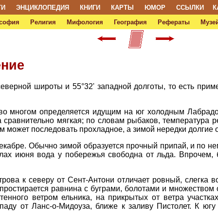
ТИ
ЭНЦИКЛОПЕДИЯ
КНИГИ
КАРТЫ
ЮМОР
ССЫЛКИ
К
софия
Религия
Мифология
География
Рефераты
Музей
ение
северной широты и 55°32' западной долготы, то есть при
 во многом определяется идущим на юг холодным Лабрад
 сравнительно мягкая; по словам рыбаков, температура ред
ом может последовать прохладное, а зимой нередки долгие от
екабре. Обычно зимой образуется прочный припай, и по н
слах июня вода у побережья свободна от льда. Впрочем, 
трова к северу от Сент-Антони отличает ровный, слегка 
простирается равнина с буграми, болотами и множеством оз
етенного ветром ельника, на прикрытых от ветра участка
паду от Ланс-о-Мидоуза, ближе к заливу Пистолет. К югу