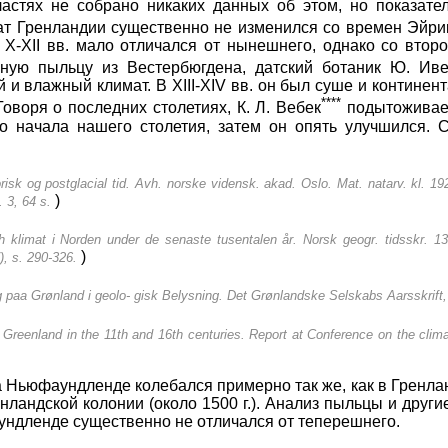
астях не собрано никаких данных об этом, но показате
ат Гренландии существенно не изменился со времен Эйри
т X-XII вв. мало отличался от нынешнего, однако со втор
чную пыльцу из Вестербюгдена, датский ботаник Ю. Ив
 и влажный климат. В XIII-XIV вв. он был суше и континен
****
Говоря о последних столетиях, К. Л. Вебек
подытоживает
до начала нашего столетия, затем он опять улучшился. 
orisk og postglacial tid. Avh. norske vidensk. akad. Oslo. Mat. natarv. kl. 1
)
. 3, 64 s.
klimat i Norden under de senaste tusentalen år. Norsk geogr. tidsskr. 13 
)
), s. 290-326.
 paa Grønland i geolo- gisk Belysning. Det Grønlandske Selskabs Aarsskrift
 Greenland in the 11th and 16th centuries. Report at Conference on the clim
а Ньюфаундленде колебался примерно так же, как в Гренла
ренландской колонии (около 1500 г.). Анализ пыльцы и дру
аундленде существенно не отличался от теперешнего.