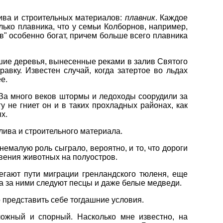
ива и строительных материалов:
плавник
. Каждое
лько плавника, что у семьи Колборнов, например,
ов" особенно богат, причем больше всего плавника
ьшие деревья, вынесенные реками в залив Святого
авку. Известен случай, когда затертое во льдах
е.
За много веков штормы и ледоходы соорудили за
у не гниет он и в таких прохладных районах, как
х.
плива и строительного материала.
немалую роль сыграло, вероятно, и то, что дороги
овения животных на полуостров.
егают пути миграции гренландского тюленя, еще
да за ними следуют песцы и даже белые медведи.
о представить себе тогдашние условия.
ожный и спорный. Насколько мне известно, на