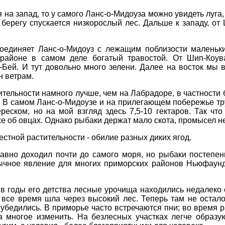
на запад, то у самого Ланс-о-Мидоуза можно увидеть луга,
к берегу спускается низкорослый лес. Дальше к западу, о
соединяет Ланс-о-Мидоуз с лежащим поблизости маленьк
 районе в самом деле богатый травостой. От Шип-Коув
Бей. И тут довольно много зелени. Далее на восток мы в
н ветрам.
ительности намного лучше, чем на Лабрадоре, в частности 
 В самом Ланс-о-Мидоузе и на прилегающем побережье тру
еском, но на мой взгляд здесь 7,5-10 гектаров. Так чт
же об овцах. Однако рыбаки держат мало скота, промысел н
стной растительности - обилие разных диких ягод.
давно доходил почти до самого моря, но рыбаки постепенн
бычное явление для многих приморских районов Ньюфаундл
в годы его детства лесные урочища находились недалеко 
 все время шла через высокий лес. Теперь там не осталос
 убедились. В приморье часто встречаются пни; во время 
 многое изменить. На безлесных участках легче образую