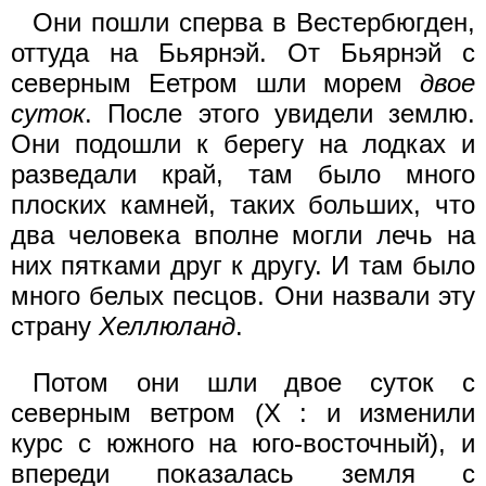
Они пошли сперва в Вестербюгден,
оттуда на Бьярнэй. От Бьярнэй с
северным Еетром шли морем
двое
суток
. После этого увидели землю.
Они подошли к берегу на лодках и
разведали край, там было много
плоских камней, таких больших, что
два человека вполне могли лечь на
них пятками друг к другу. И там было
много белых песцов. Они назвали эту
страну
Хеллюланд
.
Потом они шли двое суток с
северным ветром (X : и изменили
курс с южного на юго-восточный), и
впереди показалась земля с