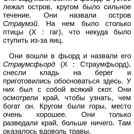
лежал остров, кругом было сильное
течение. Они назвали остров
Страумэй
. На нем было столько
птицы (X : гаг), что некуда было
ступить из-за яиц.
Они вошли в фьорд и назвали его
Страумсфьорд
(X : Страумфьорд),
снесли кладь на берег и
приготовились обосноваться здесь. У
них был с собой всякий скот. Они
осмотрели край, чтобы узнать, чем
богат он. Кругом были горы, место
очень хорошее. Они только
разведали край, больше ничего. Там
оказалось вдоволь травы.