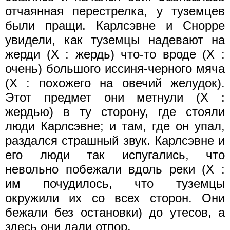
отчаянная перестрелка, у туземцев
были пращи. Карлсэвне и Снорре
увидели, как туземцы надевают на
жерди (X : жердь) что-то вроде (X :
очень) большого иссиня-черного мяча
(X : похожего на овечий желудок).
Этот предмет они метнули (X :
жердью) в ту сторону, где стояли
люди Карлсэвне; и там, где он упал,
раздался страшный звук. Карлсэвне и
его люди так испугались, что
невольно побежали вдоль реки (X :
им почудилось, что туземцы
окружили их со всех сторон. Они
бежали без остановки) до утесов, а
здесь они дали отпор.