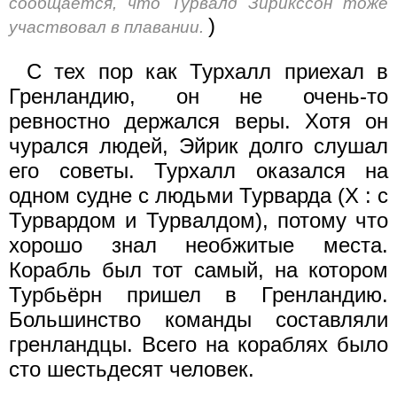
сообщается, что Турвалд Зйрикссон тоже
)
участвовал в плавании.
С тех пор как Турхалл приехал в
Гренландию, он не очень-то
ревностно держался веры. Хотя он
чурался людей, Эйрик долго слушал
его советы. Турхалл оказался на
одном судне с людьми Турварда (X : с
Турвардом и Турвалдом), потому что
хорошо знал необжитые места.
Корабль был тот самый, на котором
Турбьёрн пришел в Гренландию.
Большинство команды составляли
гренландцы. Всего на кораблях было
сто шестьдесят человек.