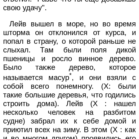
свою удачу".
Лейв вышел в море, но во время
шторма он отклонился от курса, и
попал в страну, о которой раньше не
слыхал. Там были поля дикой
пшеницы и росло винное дерево.
Было также дерево, которое
*
называется масур
, и они взяли с
собой всего понемногу. (X: были
такие большие деревья, что годились
строить дома). Лейв (X : нашел
несколько человек на разбитом
судне) забрал их к себе домой и
приютил всех на зиму. В этом (X : как
и во многом другом) проявились его