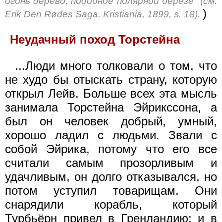
огонь дерево, подобное полярной березе" (см.
)
Erik Den Rødes Saga. Kristiania, 1899, s. 18).
Неудачный поход Торстейна
...Люди много толковали о том, что
не худо бы отыскать страну, которую
открыл Лейв. Больше всех эта мысль
занимала Торстейна Эйрикссона, а
был он человек добрый, умный,
хорошо ладил с людьми. Звали с
собой Эйрика, потому что его все
считали самым прозорливым и
удачливым, он долго отказывался, но
потом уступил товарищам. Они
снарядили корабль, который
Турбьёрн привел в Гренландию; и в