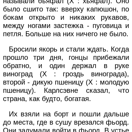
называли бьяфал (X : хьяфал). Оно
было сшито так: вверху капюшон, по
бокам открыто и никаких рукавов,
между ногами застежка - пуговица и
петля. Больше на них ничего не было.
Бросили якорь и стали ждать. Когда
прошло три дня, гонцы прибежали
обратно, и один держал в руке
виноград (X : гроздь винограда),
второй - дикую пшеницу (X : молодую
пшеницу). Карлсэвне сказал, что
страна, как будто, богатая.
Их взяли на борт и пошли дальше
до места, где в сушу врезался фьорд.
Они задумали войти в фьорд. В устье