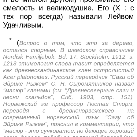
смелость и великодушие. Его (X : с
тех пор всегда) называли Лейвом
Удачливым.
*
(
Вопрос о том, что это за дерево,
остался спорным. В шведском справочнике
Nordisk Familjebok. Bd. 17. Stockholm, 1912, s.
1213 этимология слова masurr определяется
как древнескандинавское клен остролистый
Acer platonoides. Русский переводчик "Саги об
Эйрике Рыжем" С. Н. Сыромятников назвал
"масюр" кленами (см. "Древнесеверные саги и
песни скальдов", Спб, 1903, стр. 151).
Норвежский же профессор Гюстав Сторм,
переводя с древненорвежского на
современный норвежский язык "Сагу об
Эйрике Рыжем", пояснил в комментарии, что
"масюр - это сучковатое, но дающее хороший