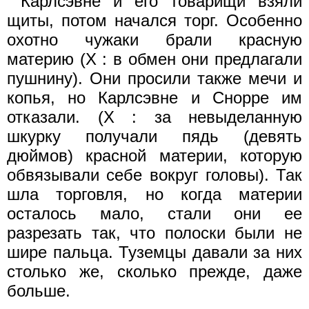
Карлсэвне и его товарищи взяли
щиты, потом начался торг. Особенно
охотно чужаки брали красную
материю (X : в обмен они предлагали
пушнину). Они просили также мечи и
копья, но Карлсэвне и Снорре им
отказали. (X : за невыделанную
шкурку получали пядь (девять
дюймов) красной материи, которую
обвязывали себе вокруг головы). Так
шла торговля, но когда материи
осталось мало, стали они ее
разрезать так, что полоски были не
шире пальца. Туземцы давали за них
столько же, сколько прежде, даже
больше.