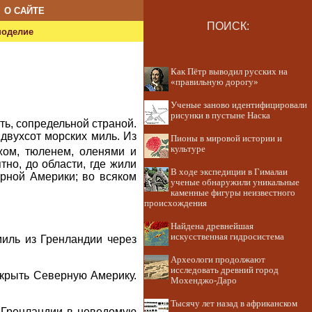
О САЙТЕ
ПОИСК:
ноделие
Как Пётр выводил русских на
«правильную дорогу»
Ученые заново идентифицировали
рисунки в пустыне Наска
ть, сопредельной страной.
двухсот морских миль. Из
Пионы в мировой истории и
культуре
жом, тюленем, оленями и
но, до области, где жили
В ходе экспедиции в Гималаи
ерной Америки; во всяком
ученые обнаружили уникальные
каменные фигуры неизвестного
происхождения
Найдена древнейшая
искусственная гидросистема
миль из Гренландии через
Археологи продолжают
исследовать древний город
ткрыть Северную Америку.
Мохенджо-Даро
Тысячу лет назад в африканском
з Гренландии в неведомую