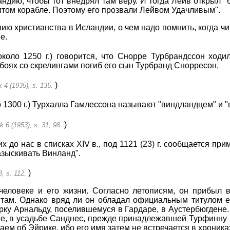
ндию, чтобы тот внедрял там веру. И тогда Лейв открыл "
итом корабле. Поэтому его прозвали Лейвом Удачливым".
ию христианства в Исландии, о чем надо помнить, когда ч
е.
коло 1250 г.) говорится, что Снорре Турбрандссон ход
боях со скрелингами погиб его сын Турбранд Снорресон.
)
k 4 (1935), s. 135.
 1300 г.) Турхалла Гамлессона называют "виндландцем" и 
)
k 6 (1953), s. 31, 98.
х до нас в списках XIV в., под 1121 (23) г. сообщается пр
азыскивать Винланд".
)
8, s. 112.
 человеке и его жизни. Согласно летописям, он прибыл в
там. Однако вряд ли он обладал официальным титулом е
рку Арнальду, поселившемуся в Гардаре, в Аустербюгдене. 
е, в усадьбе Санднес, прежде принадлежавшей Турфинну 
аем об Эйрике, ибо его имя затем не встречается в хроника