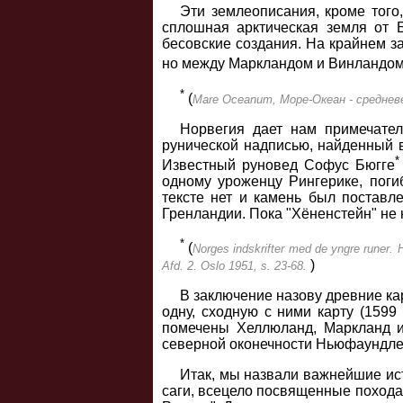
Эти землеописания, кроме того
сплошная арктическая земля от Б
бесовские создания. На крайнем з
но между Маркландом и Винландом,
*
(
Mare Oceanum, Море-Океан - среднев
Норвегия дает нам примечател
рунической надписью, найденный в
*
Известный руновед Софус Бюгге
одному уроженцу Рингерике, погиб
тексте нет и камень был поставл
Гренландии. Пока "Хёненстейн" не н
*
(
Norges indskrifter med de yngre runer. 
)
Afd. 2. Oslo 1951, s. 23-68.
В заключение назову древние кар
одну, сходную с ними карту (1599
помечены Хеллюланд, Маркланд и 
северной оконечности Ньюфаундлен
Итак, мы назвали важнейшие ист
саги, всецело посвященные похода