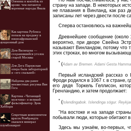
Оленина и коктейль из
страну на западе. В некоторых ист
крови: чем питаются
коренные народы Ямала
не плавания в Винланд, как раз д
записаны лет через двести после с
Сперва остановлюсь на важнейши
Как картина Рубенса
попала на продажу в
Древнейшее сообщение (около 1
южноафриканский
вероятно, при дворе Свейна Эстр
аукционный дом
называют Винландом, потому что т
Дом Васнецова —
этих строках, во многом вызывающи
сохранившийся уголок
старой Москвы
*
(
Adam av Bremen. Adami Gesta Hammabur
Для Дега Парижская
опера была лабораторией
и «его спальней»
Первый исландский рассказ о 
Фроди родился в 1067 г. в стране, 
Найдены два ранее
неизвестных рисунка Ван
его дядя Торкель Геллисон, кот
Гога
Гренландию, и затем продолжает:
Картина «Читающий
мужчина» и великий
*
(
Islendingabok. Islendinga sögur. Reykjav
фальсификатор Эрик
Хебборн
"На востоке и на западе страны
Секретным компонентом
побывали люди, которые обитают в
красок Рембрандта
оказался минерал
плумбонакрит
Здесь мы узнаём, во-первых, ч