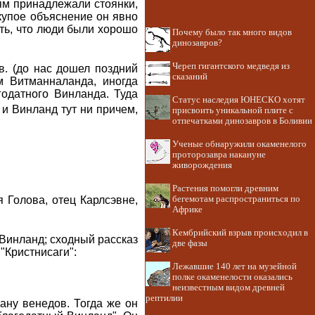
ям принадлежали стоянки,
скупое объяснение он явно
ть, что люди были хорошо
Почему было так много видов
динозавров?
Череп гигантского медведя из
 в. (до нас дошел поздний
сказаний
м Витманналанда, иногда
годатного Винланда. Туда
Статус наследия ЮНЕСКО хотят
 и Винланд тут ни причем,
присвоить уникальной плите с
отпечатками динозавров в Боливии
Ученые обнаружили окаменелого
проторозавра накануне
живорождения
Растения помогли древним
 Голова, отец Карлсэвне,
бегемотам распространиться по
Африке
Кембрийский взрыв происходил в
л Винланд; сходный рассказ
две фазы
 "Кристнисаги":
Лежавшие 140 лет на музейной
полке окаменелости оказались
неизвестным видом древней
рептилии
рану венедов. Тогда же он