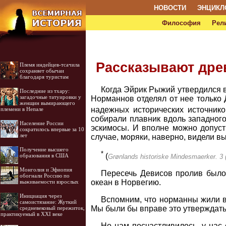
НОВОСТИ
ЭНЦИКЛ
Философия
Рел
Рассказывают дре
Племя индейцев-тсачила
сохраняет обычаи
благодаря туристам
Когда Эйрик Рыжий утвердился в
Последние из тхару:
загадочные татуировки у
Норманнов отделял от нее только 
женщин вымирающего
надежных исторических источнико
племени в Непале
собирали плавник вдоль западного
Население России
эскимосы. И вполне можно допусти
сократилось впервые за 10
лет
случае, моряки, наверно, видели 
Получение высшего
*
(
образования в США
Grønlands historiske Mindesmaerker. 3 
Монголия и Эфиопия
Пересечь Девисов пролив было 
обогнали Россию по
океан в Норвегию.
выживаемости взрослых
Инициация через
Вспомним, что норманны жили в 
самоистязание: Жуткий
Мы были бы вправе это утверждать
средневековый пережиток,
практикуемый в XXI веке
Но нам посчастливилось, у нас