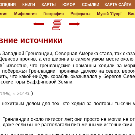
ОПЕДИЯ
КНИГИ
КАРТЫ
ЮМОР
ССЫЛКИ
КАРТА САЙТА
игия
Мифология
География
Рефераты
Музей 'Лувр'
Ви
вние источники
 Западной Гренландии, Северная Америка стала, так сказа
Девисов пролив, а его ширина в самом узком месте около 
*
в
известно, что гренландские норманны ходили за мор
 побережья Гренландии, проникая далеко на север, вероят
ть, что какой-нибудь корабль оказывался у берегов Сев
высокие горы Баффиновой Земли.
)
(1845), s. 242-43.
нехитрым делом для тех, кто ходил за полторы тысячи 
Гренландии около пятисот лет; они просто не могли не о
, даже если бы не располагали письменными источниками.
 есть источники, повествующие о плаваниях норманнов и