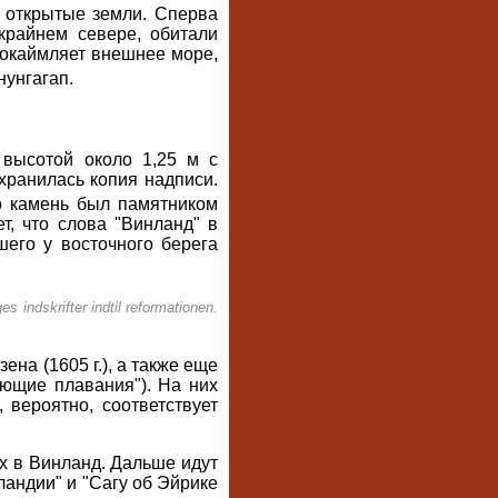
е открытые земли. Сперва
крайнем севере, обитали
 окаймляет внешнее море,
унгагап.
 высотой около 1,25 м с
хранилась копия надписи.
то камень был памятником
т, что слова "Винланд" в
шего у восточного берега
 indskrifter indtil reformationen.
на (1605 г.), а также еще
ующие плавания"). На них
вероятно, соответствует
х в Винланд. Дальше идут
ландии" и "Сагу об Эйрике