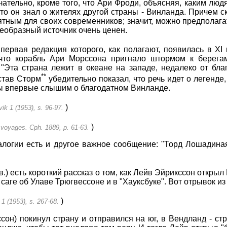
ательно, кроме того, что Ари Фроди, объясняя, каким люд
что он знал о жителях другой страны - Винланда. Причем 
ятным для своих современников; значит, можно предполага
еобразный источник очень ценен.
 первая редакция которого, как полагают, появилась в XI
, что корабль Ари Морссона пригнало штормом к берега
"Эта страна лежит в океане на западе, недалеко от бла
**
став Сторм
убедительно показал, что речь идет о легенде,
 мы впервые слышим о благодатном Винланде.
)
ik 1 (1953), s. 96-97.
)
 voyages. Cph. 1889, p. 61-63.
алогии есть и другое важное сообщение: "Торд Лошадиная
.
 в.) есть короткий рассказ о том, как Лейв Эйрикссон откры
саге об Улаве Трюгвессоне и в "Хауксбуке". Вот отрывок из
)
 1 (1953), s. 267-68.
ссон) покинул страну и отправился на юг, в Вендланд - ст