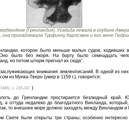
ербюгдене (Гренландия). Усадьба лежала в глубине Амер
 она принадлежала Турфинну Карлсэвне и его жене Гюдри
енландии, которое было меньше малых судов, ходивших 
Оно было без якоря. На борту было семнадцать челов
анд, но потом шторм пригнал их сюда".
о заслуживающих внимания землеописаний. В одной из них
м из Мунка-Тверо (умер в 1159 г.), говорится:
)
(1845), s. 218-222.
плоть до Гренландии простирается безлюдный край. 
 а оттуда недалеко до благодатного Винланда, который,
 так, то внешнее море должно заходить между Винландом и
ом Свете были открыты три страны; особенно интересно