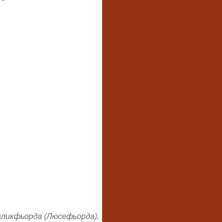
аликфьорда (Люсефьорда).