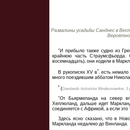
Развалины усадьбы Санднес в Вест
Вероятно,
"И прибыло также судно из Гр
крайнюю часть Страумсфьорда. 
восемнадцать), они ходили в Маркл
*
В рукописях XV в
. есть немал
много поездившим аббатом Николасо
*
(
Grønlands historiske Mindesmaerker, 3 
"От Бьярмеланда на север в
Хеллюланд, дальше идет Маркланд,
соединяется с Африкой, а если это
Здесь ясно сказано, что в Нов
Маркланда недалеко до Винланда.