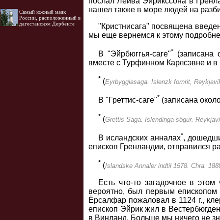
послал Лейва Эйрикссона в Гренла
нашел также в море людей на разб
Самый южный маяк
России, расположенный в
дагестанском Дербенте
"Кристнисага" посвящена введен
мы еще вернемся к этому подробне
*
В "Эйрбюггья-саге"
(записана о
вместе с Турфинном Карлсэвне и в 
*
(
Eyrbyggiasaga. Islenzk fornrit, Reykjavi
*
В "Греттис-саге"
(записана около
*
(
Grettis Saga. Islendinga sögur. Reykjavi
*
В исландских анналах
, дошедши
епископ Гренландии, отправился р
*
(
Islandske Annaler indtil 1578. Chra. 188
Есть что-то загадочное в этом
вероятно, был первым епископом 
Ёрсалфар пожаловал в 1124 г., кле
епископ Эйрик жил в Вестербюгден
в Винланд. Больше мы ничего не зн