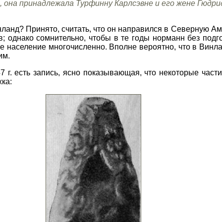
 она принадлежала Турфинну Карлсэвне и его жене Гюдри
нланд? Принято, считать, что он направился в Северную А
в; однако сомнительно, чтобы в те годы норманн без подг
ное население многочисленно. Вполне вероятно, что в Вин
им.
7 г. есть запись, ясно показывающая, что некоторые час
ка: