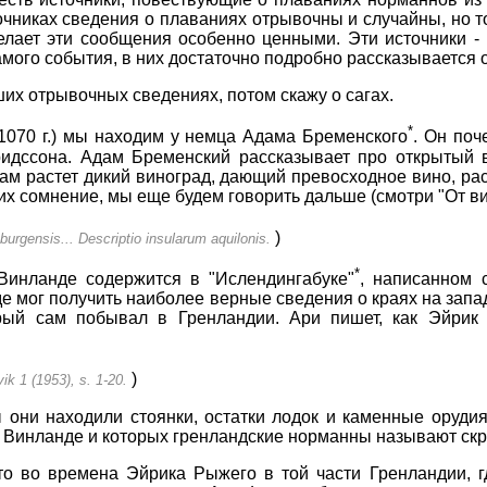
очниках сведения о плаваниях отрывочны и случайны, но то
елает эти сообщения особенно ценными. Эти источники - 
амого события, в них достаточно подробно рассказывается 
х отрывочных сведениях, потом скажу о сагах.
*
070 г.) мы находим у немца Адама Бременского
. Он поч
идссона. Адам Бременский рассказывает про открытый в
ам растет дикий виноград, дающий превосходное вино, рас
х сомнение, мы еще будем говорить дальше (смотри "От ви
)
gensis... Descriptio insularum aquilonis.
*
Винланде содержится в "Ислендингабуке"
, написанном 
где мог получить наиболее верные сведения о краях на запа
орый сам побывал в Гренландии. Ари пишет, как Эйри
)
ik 1 (1953), s. 1-20.
 они находили стоянки, остатки лодок и каменные орудия,
 Винланде и которых гренландские норманны называют скре
то во времена Эйрика Рыжего в той части Гренландии, 