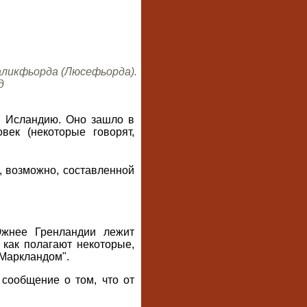
аликфьорда (Люсефьорда).
д
в Исландию. Оно зашло в
ек (некоторые говорят,
, возможно, составленной
Южнее Гренландии лежит
 как полагают некоторые,
 Маркландом".
 сообщение о том, что от