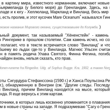
, в картину мира, известного норманнам, включают новы
ьярмеланда (у Белого моря) до Гренландии. Здесь, на 
ападе и к югу - Хеллюланд, Маркланд и Винланд. Весь мир
*
 есть пролив, и этот кусочек Mare Oceanum
назывался Гинн
)
ековое название Мирового океана, существовавшее до Колумба.
ьный документ, так называемый "Хёненстейн" - камень
 Рингерике в прошлом столетии. Сам камень исчез, но со
полагает, что в тексте встречается слово "Винланд" и ч
шему во льдах где-то у Винланда. Магнюс Ульсен считае
ен в память родича Улава Святого, Финна Фегина, погиб
айден вновь, нельзя сказать, кто прав.
Honen-runerne fra Ringerike. Udg. af Sophus Bugge. Kra. 1902. а также Norges
ты Сигурдура Стефанссона (1590 г.) и Ханса Поульсона Резе
 г.), обнаруженную в Венгрии (см. "Другие следы. Послед
Винланд, причем Винланд находится на мысе, который, 
да. Я еще вернусь к этим картам.
очники, в которых лишь косвенно упоминается о плавания
м в новые страны на западе. Я подразумеваю "Сагу о Грен