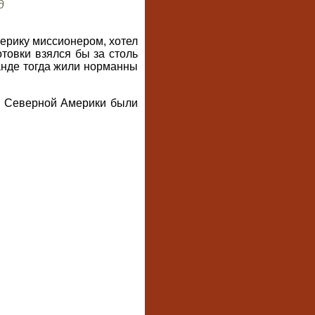
д
мерику миссионером, хотел
отовки взялся бы за столь
ланде тогда жили норманны
ти Северной Америки были