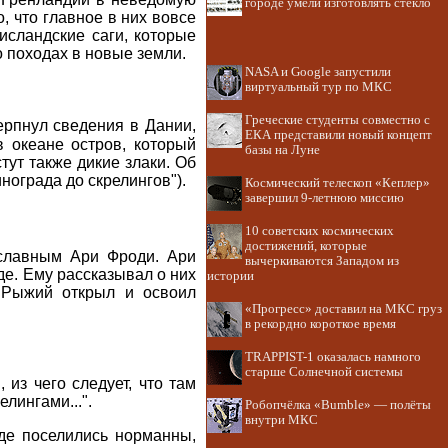
городе умели изготовлять стекло
, что главное в них вовсе
исландские саги, которые
о походах в новые земли.
NASA и Google запустили
виртуальный тур по МКС
Греческие студенты совместно с
ерпнул сведения в Дании,
ЕКА представили новый концепт
 океане остров, который
базы на Луне
тут также дикие злаки. Об
нограда до скрелингов").
Космический телескоп «Кеплер»
завершил 9-летнюю миссию
10 советских космических
достижений, которые
славным Ари Фроди. Ари
вычеркиваются Западом из
де. Ему рассказывал о них
истории
к Рыжий открыл и освоил
«Прогресс» доставил на МКС груз
в рекордно короткое время
TRAPPIST-1 оказалась намного
старше Солнечной системы
 из чего следует, что там
лингами...".
Робопчёлка «Bumble» — полёты
внутри МКС
где поселились норманны,