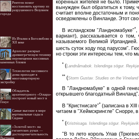
коренных жителей не было. Примеч
Рентген помог
восстановить картину из
вынужден был обратиться к тому, 
разрушенного Везувием
считает вполне достаточным и пон
города
осведомлены о Винланде. Этот сво
*
В исландском "Ландномабуке"
,
вариант), рассказывается о том
Из Италии в Боголюбово в
называемого Великой Ирландией. 
XII веке
шесть суток ходу под парусом". Гю
Археолог раскрыл
но строки эти интересны тем, что
древнегреческую технику
перемещения массивных
каменных блоков
*
(
Landnåmabok. Islendinga sögur. Reykjav
Технологии пассивного
дома приходят в
**
(
Storm Gustav. Studies on the Vineland
многоквартирную
застройку
В "Ландномабуке" в одной гене
Обладатель
открывшего благодатный Винланд"
архитектурного «Оскара»
построит новый мост в
Генуе
*
В "Кристнисаге"
(записана в XIII
Самые высокие в мире
читаем в "Хеймскрингле" Снорре, в 
вертикальные сады в
Сиднее
*
(
Kristnisaga. Islendinga sögur. Reykjavik
«Золотой мост» на
гигантских руках —
"В то лето король Улав (Трюгве
достопримечательность
Вьетнама