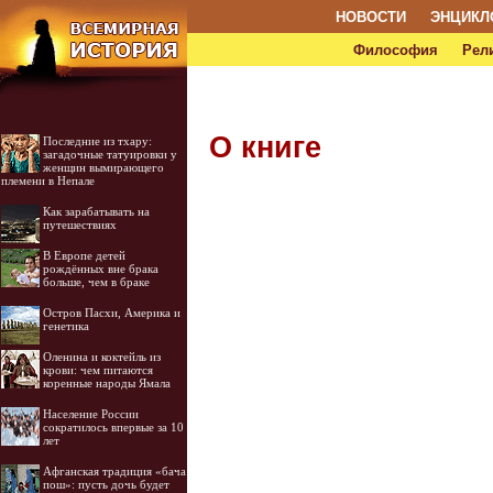
НОВОСТИ
ЭНЦИКЛ
Философия
Рел
О книге
Последние из тхару:
загадочные татуировки у
женщин вымирающего
племени в Непале
Как зарабатывать на
путешествиях
В Европе детей
рождённых вне брака
больше, чем в браке
Остров Пасхи, Америка и
генетика
Оленина и коктейль из
крови: чем питаются
коренные народы Ямала
Население России
сократилось впервые за 10
лет
Афганская традиция «бача
пош»: пусть дочь будет