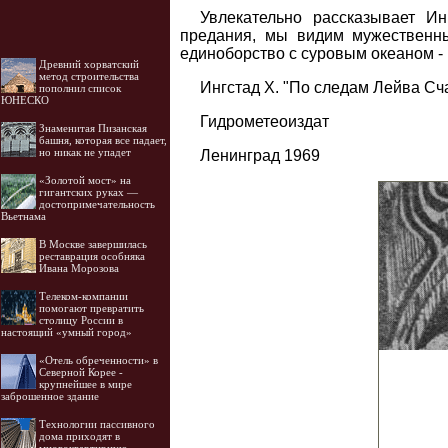
Увлекательно рассказывает Ин
предания, мы видим мужественны
единоборство с суровым океаном -
Древний хорватский
метод строительства
Ингстад X. "По следам Лейва Сч
пополнил список
ЮНЕСКО
Гидрометеоиздат
Знаменитая Пизанская
башня, которая все падает,
но никак не упадет
Ленинград 1969
«Золотой мост» на
гигантских руках —
достопримечательность
Вьетнама
В Москве завершилась
реставрация особняка
Ивана Морозова
Телеком-компании
помогают превратить
столицу России в
настоящий «умный город»
«Отель обреченности» в
Северной Корее -
крупнейшее в мире
заброшенное здание
Технологии пассивного
дома приходят в