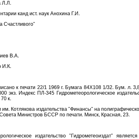
 Л.Л.
тарии канд ист. наук Анохина Г.И.
а Счастливого"
иев В.А.
 И.К.
писано к печати 22/1 1969 г. Бумага 84X108 1/32. Бум. л. 3,8
68000 экз. Индекс ПЛ-345 Гидрометеорологическое издательс
70 к.
 им. Котлякова издательства "Финансы" на полиграфическ
Совета Министров БССР по печати. Минск, Красная, 23.
орологическое издательство "Гидрометеоиздат" являет