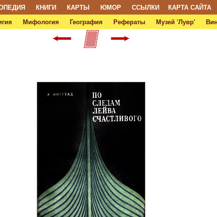
ОПЕДИЯ
КНИГИ
КАРТЫ
ЮМОР
ССЫЛКИ
КАРТА САЙТА
игия
Мифология
География
Рефераты
Музей 'Лувр'
Ви