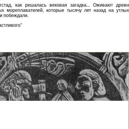
гстад, как решалась вековая загадка... Оживают древ
х мореплавателей, которые тысячу лет назад на утлых
 и побеждали.
астливого"