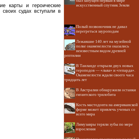
был запущен первый в мире
ние карты и героические
искусственный спутник Земли
 своих судах вступали в
Полый позвоночник не давал
перегреться зауроподам
Лежавшие 140 лет на музейной
полке окаменелости оказались
неизвестным видом древней
рептилии
В Таиланде открыли двух новых
тероподов — «льва» и «гепарда».
Окаменелости ждали своего часа
тридцать лет
В Австралии обнаружили останки
гигантского трилобита
Кость мастодонта на американской
ферме может привлечь ученых со
всего мира
Лимузавры теряли зубы по мере
взросления