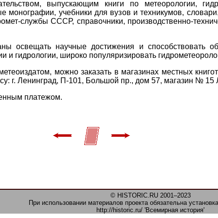
ательством, выпускающим книги по метеорологии, гидр
е монографии, учебники для вузов и техникумов, словари,
ромет-службы СССР, справочники, производственно-техниче
ваны освещать научные достижения и способствовать о
ии и гидрологии, широко популяризировать гидрометеороло
етеоиздатом, можно заказать в магазинах местных книгото
у: г. Ленинград, П-101, Большой пр., дом 57, магазин № 15 
енным платежом.
© HISTORIC.RU 2001–2023
При использовании материалов проекта обязательна установка
http://historic.ru/ 'Всемирная история'