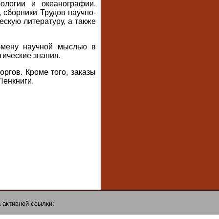
ологии и океанографии.
 сборники Трудов научно-
скую литературу, а также
бмену научной мыслью в
гические знания.
ргов. Кроме того, заказы
Ленкниги.
 активной ссылки: