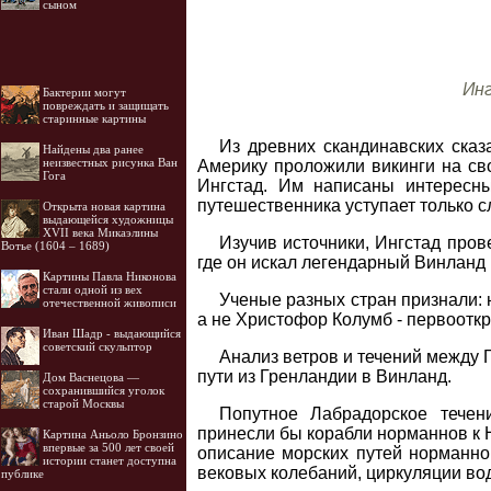
сыном
Инг
Бактерии могут
повреждать и защищать
старинные картины
Из древних скандинавских сказа
Найдены два ранее
неизвестных рисунка Ван
Америку проложили викинги на сво
Гога
Ингстад. Им написаны интересны
путешественника уступает только с
Открыта новая картина
выдающейся художницы
XVII века Микаэлины
Изучив источники, Ингстад пров
Вотье (1604 – 1689)
где он искал легендарный Винланд 
Картины Павла Никонова
стали одной из вех
Ученые разных стран признали: 
отечественной живописи
а не Христофор Колумб - первоотк
Иван Шадр - выдающийся
советский скульптор
Анализ ветров и течений между 
пути из Гренландии в Винланд.
Дом Васнецова —
сохранившийся уголок
старой Москвы
Попутное Лабрадорское течен
принесли бы корабли норманнов к 
Картина Аньоло Бронзино
впервые за 500 лет своей
описание морских путей норманно
истории станет доступна
вековых колебаний, циркуляции вод
публике