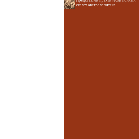
Представлен практически полный
скелет австралопитека