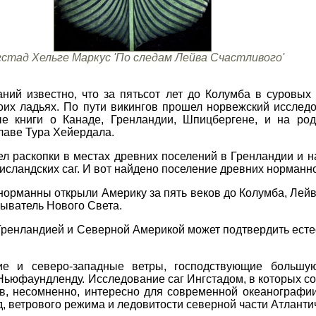
стад Хельге Маркус 'По следам Лейва Счастливого'
ний известно, что за пятьсот лет до Колумба в суровых 
их ладьях. По пути викингов прошел норвежский исследо
е книги о Канаде, Гренландии, Шпицбергене, и на род
лаве Тура Хейердала.
ел раскопки в местах древних поселений в Гренландии и 
исландских саг. И вот найдено поселение древних норманн
норманны открыли Америку за пять веков до Колумба, Лейв
рыватель Нового Света.
Гренландией и Северной Америкой может подтвердить есте
ие и северо-западные ветры, господствующие большую
Ньюфаундленду. Исследование саг Ингстадом, в которых с
в, несомненно, интересно для современной океанографии
, ветрового режима и ледовитости северной части Атланти