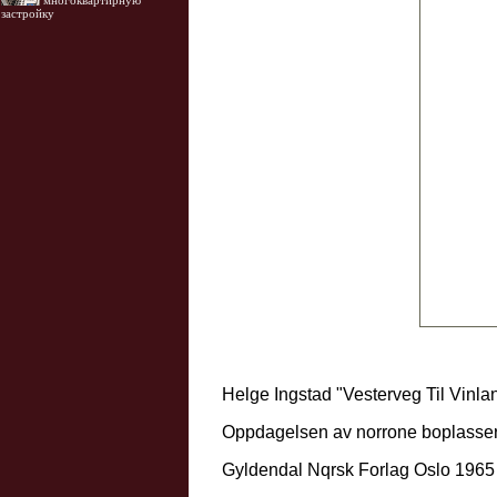
многоквартирную
застройку
Helge Ingstad "Vesterveg Til Vinla
Oppdagelsen av norrone boplasser
Gyldendal Nqrsk Forlag Oslo 1965