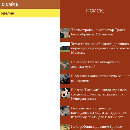
О САЙТЕ
ПОИСК:
ноделие
Трехметровый император Траян
был собран из 356 частей
Землетрясение обнажило древнюю
пирамиду под индейским храмом в
Мексике
На севере Египта обнаружили
десятки мумий
В Мехико нашли ацтекскую башню
из черепов
В озере Титикака нашли идеально
сохранившиеся артефакты эпохи
Империи инков
Римские метростроевцы
наткнулись на «Дом центуриона»,
которому почти две тысячи лет
Пол гробниц в древнем Пилосе