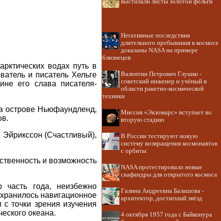
выстилали листы золотой фольги
Негативные последствия
длительного пребывания в космосе
доказаны NASA на примере
близнецов
арктических водах путь в
ватель и писатель Хельге
Валентин Петрович Глушко -
советский инженер и учёный в
ине его слава писателя-
области ракетно-космической
техники
на острове Ньюфаундленд,
Миссия «Экзомарс» вступает во
ов.
вторую стадию
 Эйрикссон (Счастливый),
В России тестируют новую
систему возвращения космонавтов
с орбиты
ственность и возможность
NASA протестировало новые
скафандры для открытого космоса
 часть года, неизбежно
Галина Андреевна Балашова -
охранилось навигационное
архитектор, достигший звёзд
 с точки зрения изучения
ческого океана.
4 октября 1957 года с Байконура