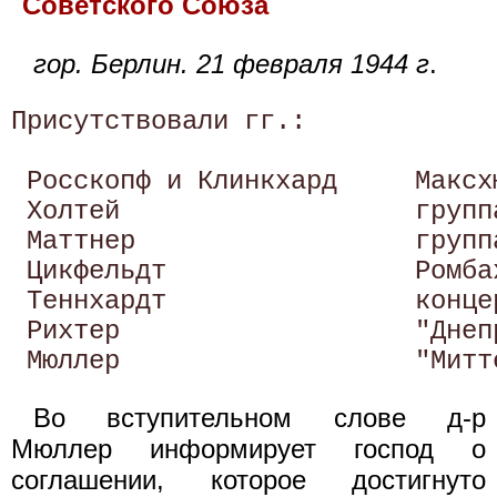
Советского Союза
гор. Берлин. 21 февраля 1944 г
.
Присутствовали гг.: 

 Росскопф и Клинкхард     Максхю
 Холтей                   групп
 Маттнер                  группа
 Цикфельдт                Ромбах
 Теннхардт                концер
 Рихтер                   "Днепр
Во вступительном слове д-р
Мюллер информирует господ о
соглашении, которое достигнуто