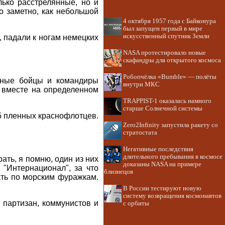
лько расстрелянные, но и
о заметно, как небольшой
4 октября 1957 года с Байконура
был запущен первый в мире
искусственный спутник Земли
, падали к ногам немецких
NASA протестировало новые
скафандры для открытого космоса
Робопчёлка «Bumble» — полёты
нные бойцы и командиры
внутри МКС
 вместе на определенном
TRAPPIST-1 оказалась намного
старше Солнечной системы
65 пленных краснофлотцев.
Zero2Infinity запустила ракету со
стратостата
Негативные последствия
длительного пребывания в космосе
ать, я помню, один из них
доказаны NASA на примере
 "Интернационал", за что
близнецов
ать по морским фуражкам.
В России тестируют новую
систему возвращения космонавтов
 партизан, коммунистов и
с орбиты