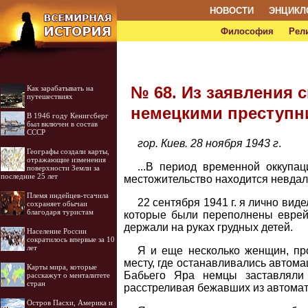
НОВОСТИ
ЭНЦИКЛ
Философия
Рел
№ 68. Из заявления 
Как зарабатывать на
путешествиях
немецкими преступн
В 1946 году Кенигсберг
был включен в состав
СССР
гор. Киев. 28 ноября 1943 г
.
Географы создали карты,
отражающие изменения
...В период временной оккупа
поверхности Земли за
последние 25 лет
местожительство находится невдал
Племя индейцев-тсачила
22 сентября 1941 г. я лично вид
сохраняет обычаи
благодаря туристам
которые были переполнены еврей
держали на руках грудных детей.
Население России
сократилось впервые за 10
лет
Я и еще несколько женщин, пр
месту, где останавливались автома
Карты мира, которые
Бабьего Яра немцы заставляли
расскажут о менталитете
стран
расстреливая бежавших из автомат
Остров Пасхи, Америка и