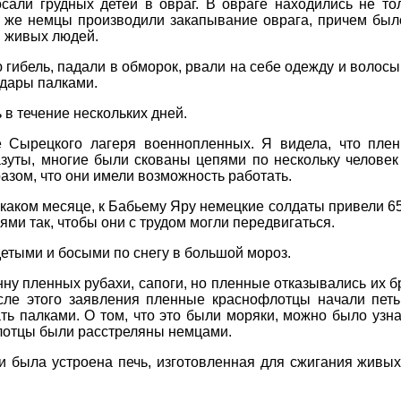
сали грудных детей в овраг. В овраге находились не то
е же немцы производили закапывание оврага, причем был
я живых людей.
 гибель, падали в обморок, рвали на себе одежду и волосы
 удары палками.
в течение нескольких дней.
е Сырецкого лагеря военнопленных. Я видела, что пле
зуты, многие были скованы цепями по нескольку человек
разом, что они имели возможность работать.
 в каком месяце, к Бабьему Яру немецкие солдаты привели 
ями так, чтобы они с трудом могли передвигаться.
етыми и босыми по снегу в большой мороз.
ну пленных рубахи, сапоги, но пленные отказывались их бр
осле этого заявления пленные краснофлотцы начали петь
ть палками. О том, что это были моряки, можно было узн
отцы были расстреляны немцами.
 была устроена печь, изготовленная для сжигания живых