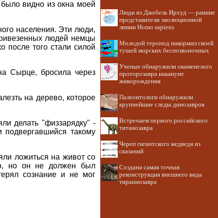
 было видно из окна моей
Люди из Джебель Ирхуд — ранние
представители эволюционной
линии Homo sapiens
ного населения. Эти люди,
Привезенных людей немцы
Молодой теропод накормил своей
о после того стали силой
тушей морских беспозвоночных
Ученые обнаружили окаменелого
на Сырце, бросила через
проторозавра накануне
живорождения
алезть на дерево, которое
Палеонтологи обнаружили
крупнейшие следы динозавров
Встречаем первого российского
ли делать "физзарядку" -
титанозавра
и подвергавшийся такому
Череп гигантского медведя из
сказаний
яли ложиться на живот со
о, но он не должен был
Создана самая точная
терял сознание и не мог
реконструкция внешнего вида
тираннозавра