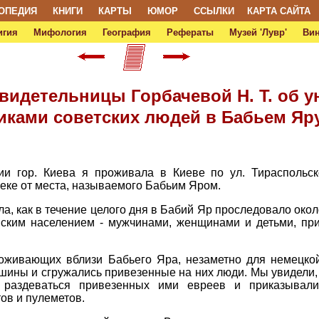
ОПЕДИЯ
КНИГИ
КАРТЫ
ЮМОР
ССЫЛКИ
КАРТА САЙТА
игия
Мифология
География
Рефераты
Музей 'Лувр'
Ви
свидетельницы Горбачевой Н. Т. об 
иками советских людей в Бабьем Яр
ции гор. Киева я проживала в Киеве по ул. Тираспольск
еке от места, называемого Бабьим Яром.
ела, как в течение целого дня в Бабий Яр проследовало око
ским населением - мужчинами, женщинами и детьми, п
оживающих вблизи Бабьего Яра, незаметно для немецкой
шины и сгружались привезенные на них люди. Мы увидели, 
 раздеваться привезенных ими евреев и приказывал
ов и пулеметов.