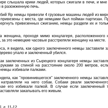
ире слышала крики людей, которых сжигали в печи, и мне
й в разожженную печь.
 Бабий Яр немцы привезли 4 грузовые машины людей из мир
 привезены с места, где немцами был пойман партизан. 
вергнуть привезенных сжиганию, немцы раздели их и тольк
на женщина, проходя мимо концлагеря, расположенного 
, за это немецкие часовые расстреляли женщину на месте.
еса, я видела, как одного заключенного немцы заставили з
дерево упало и заключенный убился.
как заключенных из Сырецкого концлагеря немцы заставля
руками за спиной на расстояние около 200 метров, есл
 немцы избивали палками.
идела, как "провинившегося" заключенного немцы заставл
 натравляли на него собак. Собаки рвали заключенног
учае его избивали палкой. В случае если заключенный 
заставляли закапывать его живым.
, л. 11-12
.