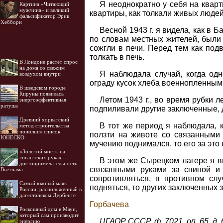
Я неоднократно у себя на кварт
Картина «Читающий
мужчина» и великий
квартиры, как толкали живых люде
фальсификатор Эрик
Хебборн
Весной 1943 г. я видела, как в
по словам местных жителей, были
сожгли в печи. Перед тем как под
толкать в печь.
В Лондоне растёт спрос
на дома со свежим
Я наблюдала случай, когда од
воздухом внутри
ограду кусок хлеба военнопленным
В шведском городе
Кируны появилась
Летом 1943 г., во время рубки л
энергоэффективная
ратуша
подпиливали другие заключенные, 
Древний хорватский
В тот же период я наблюдала, 
метод строительства
пополнил список
ползти на животе со связанными 
ЮНЕСКО
мучению поднимался, то его за это
«Золотой мост» на
гигантских руках —
В этом же Сырецком лагере я в
достопримечательность
связанными руками за спиной и
Вьетнама
сопротивляться, в противном сл
Самый южный маяк
подняться, то других заключенных 
России, расположенный в
дагестанском Дербенте
Горбачева
Роскошный дом в Мауи,
который сам производит
ЦГАОР СССР, ф. 7021, оп. 65, д. 6
энергию