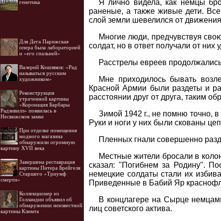
Я лично видела, как немцы бро
генетика
раненые, а также живые дети. Вс
слой земли шевелился от движени
Многие люди, предчувствуя свою
Для Дега Парижская
солдат, но в ответ получали от них
опера была лабораторией
и «его спальней»
Расстрелы евреев продолжались 
Валерий Кошляков: «Рад
называться русским
Мне приходилось бывать возл
художником»
Красной Армии были раздеты и ра
Реконструкция
расстоянии друг от друга, таким об
утраченной картины
«Коронация Барбары
Радзивилл» появилась в
Зимой 1942 г., не помню точно,
Несвижском замке
Руки и ноги у них были скованы цеп
При отделке помещения
модного магазина
Пленных гнали совершенно разд
обнаружили огромную
картину XVII века
Местные жители бросали в колон
Завершена реставрация
сказал: "Погибнем за Родину". П
картины Питера Брейгеля
немецкие солдаты стали их избива
Старшего «Триумф
смерти»
Приведенные в Бабий Яр краснофл
Коллекционер из
В концлагере на Сырце немцами
Голландии объявил об
обнаружении неизвестной
лиц советского актива.
картины Климта