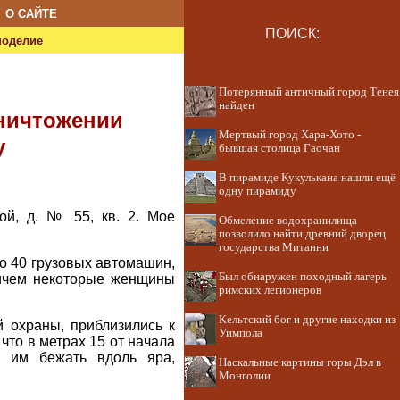
О САЙТЕ
ПОИСК:
ноделие
Потерянный античный город Тенея
найден
уничтожении
Мертвый город Хара-Хото -
у
бывшая столица Гаочан
В пирамиде Кукулькана нашли ещё
одну пирамиду
ой, д. № 55, кв. 2. Мое
Обмеление водохранилища
позволило найти древний дворец
государства Митанни
ло 40 грузовых автомашин,
Был обнаружен походный лагерь
ричем некоторые женщины
римских легионеров
Кельтский бог и другие находки из
 охраны, приблизились к
Уимпола
что в метрах 15 от начала
и им бежать вдоль яра,
Наскальные картины горы Дэл в
Монголии