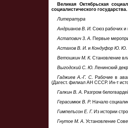
Великая Октябрьская социа
социалистического государства
Литература
Андрианов В. И.
Союз рабочих и к
Астапович 3. А.
Первые мероприя
Астахов В. И.
и
Кондуфор Ю. Ю.
Ветошкин М. К.
Становление вла
Выгодский С. Ю.
Ленинский декре
Гаджиев А.-Г. С.
Рабочие в ава
(Дагест. филиал АН СССР. Ин-т ист
Галкин В. А.
Разгром белогвардей
Герасимюк В. Р.
Начало социалис
Гимпелъсон Е. Г.
Из истории строи
Гнутое М. А.
Установление Совет