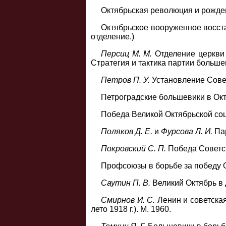
Октябрьская революция и рождени
Октябрьское вооруженное восстан
отделение.)
Персиц М. М.
Отделение церкви о
Стратегия и тактика партии больше
Петров П. У.
Установление Совет
Петроградские большевики в Окт
Победа Великой Октябрьской соци
Поляков Д. Е.
и
Фурсова Л. И.
Па
Покровский С. П.
Победа Советск
Профсоюзы в борьбе за победу О
Саутин П. В.
Великий Октябрь в д
Смирнов И. С.
Ленин и советская
лето 1918 г.). М. 1960.