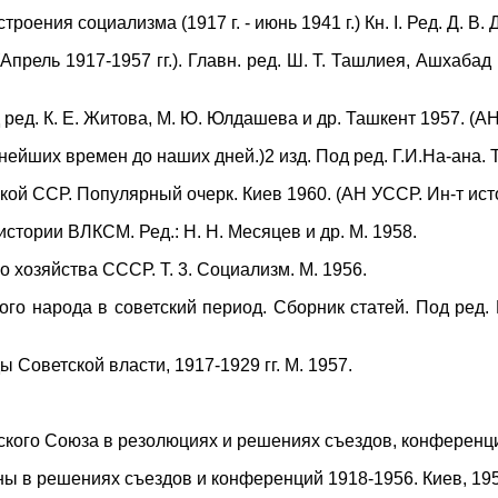
роения социализма (1917 г. - июнь 1941 г.) Кн. I. Ред. Д. В.
(Апрель 1917-1957 гг.). Главн. ред. Ш. Т. Ташлиея, Ашхабад
 ред. К. Е. Житова, М. Ю. Юлдашева и др. Ташкент 1957. (АН
ейших времен до наших дней.)2 изд. Под ред. Г.И.На-ана. Т
ой ССР. Популярный очерк. Киев 1960. (АН УССР. Ин-т ист
стории ВЛКСМ. Ред.: Н. Н. Месяцев и др. М. 1958.
 хозяйства СССР. Т. 3. Социализм. М. 1956.
го народа в советский период. Сборник статей. Под ред. 
 Советской власти, 1917-1929 гг. М. 1957.
кого Союза в резолюциях и решениях съездов, конференций 
ы в решениях съездов и конференций 1918-1956. Киев, 195