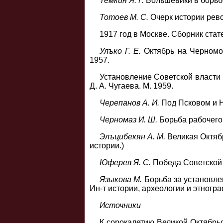
Темкин Я. Г.
Большевики в борьбе
Tomoeв M. С.
Очерк истории рево
1917 год в Москве. Сборник стате
Улъко Г. Е.
Октябрь на Черномор
1957.
Установление Советской власти н
Д. А. Чугаева. М. 1959.
Черепанов А. И.
Под Псковом и На
Черномаз И. Ш.
Борьба рабочего 
Элъцибекян А. М.
Великая Октяб
истории.)
Юферев Я. С.
Победа Советской 
Языкова М.
Борьба за установлен
Ин-т истории, археологии и этногра
Источники
К сорокалетию Великой Октябрь