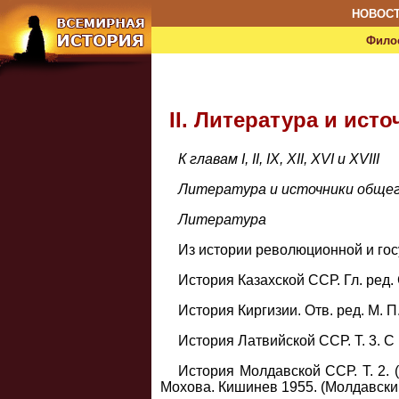
НОВОС
Фило
II. Литература и ист
К главам I, II, IX, XII, XVI и XVIII
Литература и источники обще
Литература
Из истории революционной и госу
История Казахской ССР. Гл. ред. 
История Киргизии. Отв. ред. М. П.
История Латвийской ССР. Т. 3. С 
История Молдавской ССР. Т. 2. 
Мохова. Кишинев 1955. (Молдавски