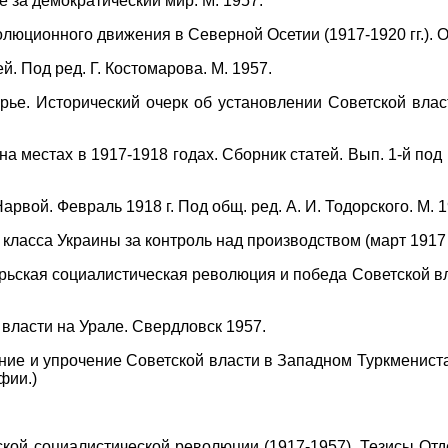
 за демократический мир. М. 1957.
люционного движения в Северной Осетии (1917-1920 гг.). 
й. Под ред. Г. Костомарова. М. 1957.
ье. Исторический очерк об установлении Советской вла
а местах в 1917-1918 годах. Сборник статей. Вып. 1-й под р
рвой. Февраль 1918 г. Под общ. ред. А. И. Тодорского. М. 1
класса Украины за контроль над производством (март 1917 - 
рьская социалистическая революция и победа Советской вл
власти на Урале. Свердловск 1957.
ие и упрочение Советской власти в Западном Туркменистане
фии.)
ской социалистической революции (1917-1957). Тезисы От