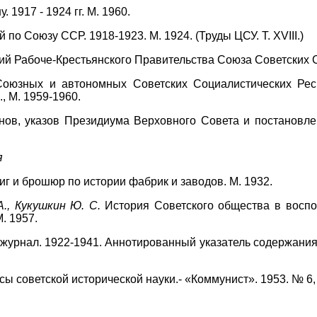
 1917 - 1924 гг. М. 1960.
по Союзу ССР. 1918-1923. М. 1924. (Труды ЦСУ. Т. XVIII.)
й Рабоче-Крестьянского Правительства Союза Советских С
юзных и автономных Советских Социалистических Респуб
3., М. 1959-1960.
ов, указов Президиума Верховного Совета и постановлени
я
иг и брошюр по истории фабрик и заводов. М. 1932.
А., Кукушкин Ю. С.
История Советского общества в воспо
. 1957.
журнал. 1922-1941. Аннотированный указатель содержания. 
 советской исторической науки.- «Коммунист». 1953. № 6, с