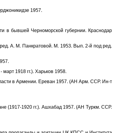
Орджоникидзе 1957.
сти в бывшей Черноморской губернии. Краснодар
ед. А. М. Панкратовой. М. 1953. Вып. 2-й под ред.
957.
март 1918 гг.). Харьков 1958.
асти в Армении. Ереван 1957. (АН Арм. ССР. Ин-т
 (1917-1920 гг.). Ашхабад 1957. (АН Туркм. ССР.
дела пропаганды и агитации ЦК КПСС и Института