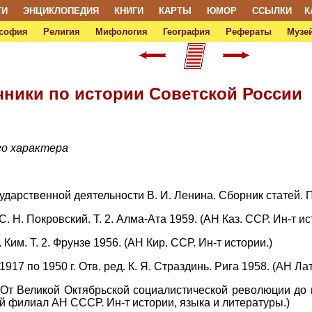
ТИ
ЭНЦИКЛОПЕДИЯ
КНИГИ
КАРТЫ
ЮМОР
ССЫЛКИ
К
софия
Религия
Мифология
География
Рефераты
Музей
очники по истории Советской России
го характера
дарственной деятельности В. И. Ленина. Сборник статей. По
С. Н. Покровский. Т. 2. Алма-Ата 1959. (АН Каз. ССР. Ин-т и
 Ким. Т. 2. Фрунзе 1956. (АН Кир. ССР. Ин-т истории.)
1917 по 1950 г. Отв. ред. К. Я. Страздинь. Рига 1958. (АН Л
(От Великой Октябрьской социалистической революции до н
й филиал АН СССР. Ин-т истории, языка и литературы.)