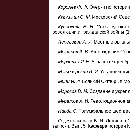
Королев Ф. Ф.
Очерки по истории 
Кукушкин С. М.
Московский Совет
Куприкова Е. Н.
Союз русского
революции и гражданской войны (191
Лепегикин А. И.
Местные органы в
Макашов А. В.
Утверждение Сове
Марченко И. Е.
Аграрные преобра
Машезерский В. И.
Установление
Минц И. И.
Великий Октябрь в Мос
Морозов В. М.
Создание и укрепле
Муратов X. И.
Революционное дви
Haiida С.
Триумфальное шествие 
О деятельности В. И. Ленина в 1
записки. Вып. 5. Кафедра истории 