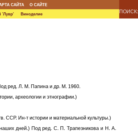
АРТА САЙТА
О САЙТЕ
ПОИСК:
 'Лувр'
Виноделие
д ред. Л. М. Папина и др. М. 1960.
стории, археологии и этнографии.)
атв. ССР. Ин-т истории и материальной культуры.)
аших дней.) Под ред. С. П. Трапезникова и Н. А.