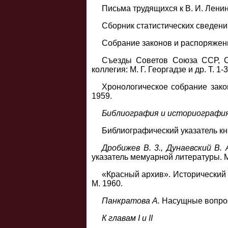
Письма трудящихся к В. И. Ленину.
Сборник статистических сведений 
Собрание законов и распоряжени
Съезды Советов Союза ССР, Со
коллегия: М. Г. Георгадзе и др. Т. 1-
Хронологическое собрание закон
1959.
Библиография и историографи
Библиографический указатель кн
Дробижев В. 3., Дунаевский В. 
указатель мемуарной литературы. М
«Красный архив». Исторический 
М. 1960.
Панкратова А.
Насущные вопросы
К главам I и II