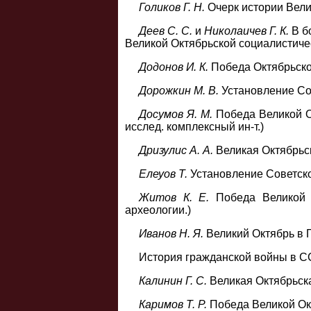
Голиков Г. Н.
Очерк истории Вели
Деев С. С.
и
Николаичев Г. К.
В б
Великой Октябрьской социалистиче
Додонов И. К.
Победа Октябрьско
Дорожкин М. В.
Установление Сов
Досумов Я. М.
Победа Великой О
исслед. комплексный ин-т.)
Дризулис А. А.
Великая Октябрьск
Елеуов Т.
Установление Советской
Житов К. Е.
Победа Великой О
археологии.)
Иванов Н. Я.
Великий Октябрь в П
История гражданской войны в СССР.
Калинин Г. С.
Великая Октябрьска
Каримов Т. Р.
Победа Великой Ок