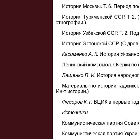
История Москвы. Т. 6. Период пост
История Туркменской ССР. Т. 2. 
этнографии.)
История Узбекской ССР. Т. 2. Под
История Эстонской ССР. (С древн
Касименко А. К.
История Украинск
Ленинский комсомол. Очерки по и
Лященко П. И.
История народного
Материалы по истории таджикско
Ин-т истории.)
Федоров К. Г.
ВЦИК в первые годы
Источники
Коммунистическая партия Советс
Коммунистическая партия Украин