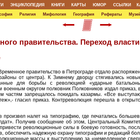
ТИ
ЭНЦИКЛОПЕДИЯ
КНИГИ
КАРТЫ
ЮМОР
ССЫЛКИ
К
софия
Религия
Мифология
География
Рефераты
Музей
ного правительства. Переход власти
е
) Временное правительство в Петрограде отдало распоряжен
районы от центра). К Зимнему дворцу стягивались новы
данные для борьбы с революцией «ударные батальоны
 военным округом полковник Полковников издал приказ, в
ким частям запрещалось покидать казармы. «Все выступа
еж»,- гласил приказ. Контрреволюция перешла в открытое
в произвел налет на типографию, где печатались большев
лдат». Получив сообщение об этом, Центральный Комите
привести революционные силы в боевую готовность, посл
в, обеспечить надежную охрану типографии и редакций бол
олюционные массы к выступлению за «немедленное сверж