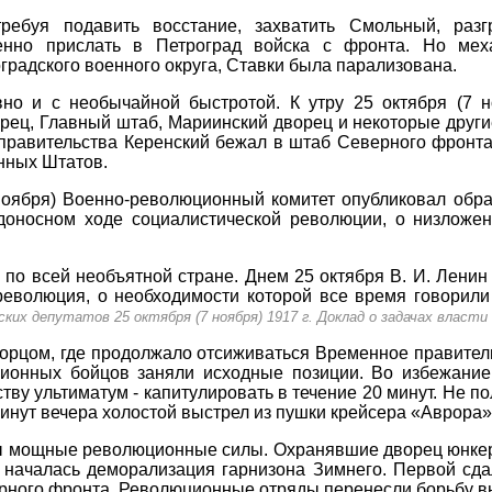
требуя подавить восстание, захватить Смольный, раз
енно прислать в Петроград войска с фронта. Но меха
градского военного округа, Ставки была парализована.
вно и с необычайной быстротой. К утру 25 октября (7 н
рец, Главный штаб, Мариинский дворец и некоторые другие
правительства Керенский бежал в штаб Северного фронта
нных Штатов.
 ноября) Военно-революционный комитет опубликовал обра
оносном ходе социалистической революции, о низложен
 по всей необъятной стране. Днем 25 октября В. И. Лени
 революция, о необходимости которой все время говорили
их депутатов 25 октября (7 ноября) 1917 г. Доклад о задачах власти С
орцом, где продолжало отсиживаться Временное правитель
ионных бойцов заняли исходные позиции. Во избежание
у ультиматум - капитулировать в течение 20 минут. Не по
 минут вечера холостой выстрел из пушки крейсера «Аврора
 мощные революционные силы. Охранявшие дворец юнкера
 началась деморализация гарнизона Зимнего. Первой сда
ного фронта. Революционные отряды перенесли борьбу вн