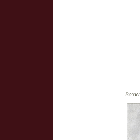
Воззв