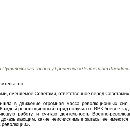
 Путиловского завода у броневика «Лейтенант Шмидт» в
вительство.
ми, сменяемое Советами, ответственное перед Советами»,-
ришла в движение огромная масса революционных сил: 
. Каждый революционный отряд получил от ВРК боевое зада
ляющую работу, и считаю деятельность Военно-революц
, доказывающим, какие неисчислимые запасы ее имеются 
с революции».