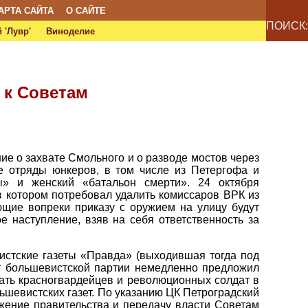
АРТА САЙТА
О САЙТЕ
ПОИСК:
 'Лувр'
Виноделие
 к Советам
ие о захвате Смольного и о разводе мостов через
е отряды юнкеров, в том числе из Петергофа и
» и женский «батальон смерти». 24 октября
 котором потребовал удалить комиссаров ВРК из
ющие вопреки приказу с оружием на улицу будут
 наступление, взяв на себя ответственность за
истские газеты «Правда» (выходившая тогда под
т большевистской партии немедленно предложил
ать красногвардейцев и революционных солдат в
ьшевистских газет. По указанию ЦК Петроградский
ение правительства и передачу власти Советам