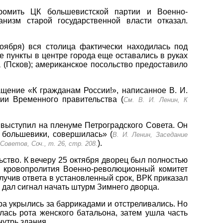
громить ЦК большевистской партии и Военно-
низм старой государственной власти отказал.
оября) вся столица фактически находилась под
 пункты в центре города еще оставались в руках
 (Псков); американское посольство предоставило
щение «К гражданам России!», написанное В. И.
ии Временного правительства (
См. В. И. Ленин, К
н выступил на пленуме Петроградского Совета. Он
 большевики, совершилась» (
В. И. Ленин, Заседание
).
оветов, Соч., т. 26, стр. 208.
ство. К вечеру 25 октября дворец был полностью
 кровопролития Военно-революционный комитет
лучив ответа в установленный срок, ВРК приказал
» дал сигнал начать штурм Зимнего дворца.
 укрылись за баррикадами и отстреливались. Но
лась рота женского батальона, затем ушла часть
утрь здания.