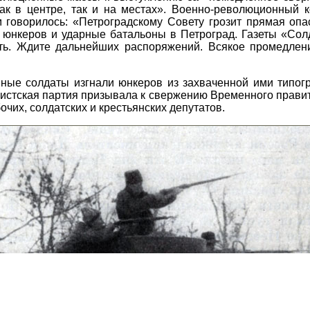
как в центре, так и на местах». Военно-революционный
м говорилось: «Петроградскому Совету грозит прямая оп
й юнкеров и ударные батальоны в Петроград. Газеты «Сол
ть. Ждите дальнейших распоряжений. Всякое промедлени
ые солдаты изгнали юнкеров из захваченной ими типогр
вистская партия призывала к свержению Временного правит
очих, солдатских и крестьянских депутатов.