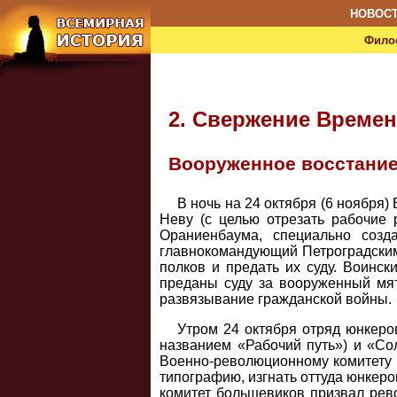
НОВОС
Фило
2. Свержение Времен
Вооруженное восстани
В ночь на 24 октября (6 ноября
Неву (с целью отрезать рабочие 
Ораниенбаума, специально соз
главнокомандующий Петроградским
полков и предать их суду. Воинс
преданы суду за вооруженный мят
развязывание гражданской войны.
Утром 24 октября отряд юнкеро
названием «Рабочий путь») и «Со
Военно-революционному комитету 
типографию, изгнать оттуда юнкеро
комитет большевиков призвал рев