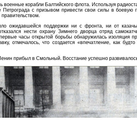
ь военные корабли Балтийского флота. Используя радиост
Петрограда с призывом привести свои силы в боевую го
 правительством.
ило ожидавшейся поддержки ни с фронта, ни от казачь
отказался нести охрану Зимнего дворца отряд самокат
 первые часы открытой борьбы обнаружилась изоляция пр
авку, отмечалось, что создается «впечатление, как будт
) Ленин прибыл в Смольный. Восстание успешно развивалось