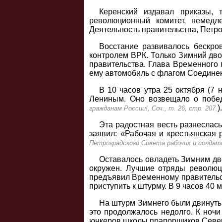
Керенский издавал приказы, 
революционный комитет, немедл
Деятельность правительства, Петро
Восстание развивалось бескро
контролем ВРК. Только Зимний дво
правительства. Глава Временного 
ему автомобиль с флагом Соедине
В 10 часов утра 25 октября (7
Лениным. Оно возвещало о побед
).
гражданам России!, Соч., т. 26, стр. 207.
Эта радостная весть разнеслась
заявил: «Рабочая и крестьянская
Петроградского Совета рабочих и солдатск
Оставалось овладеть Зимним дв
окружен. Лучшие отряды революц
предъявил Временному правительств
приступить к штурму. В 9 часов 40
На штурм Зимнего были двинуты
это продолжалось недолго. К ночи
юнкеров школы прапорщиков Север