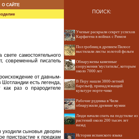
О САЙТЕ
ПОИСК:
ноделие
Ученые раскрыли секрет успехов
Карфагена в войнах с Римом
Пол гробниц в древнем Пилосе
выстилали листы золотой фольги
а свете самостоятельного
т, современный писатель
Обнаружены каменные
сооружения 'мустатилы', которым
около 7000 лет
происхождение от давным-
В Перу нашли 3800-летний
 Шотландии есть легенда,
барельеф, принадлежащий
 как раз о прародителе
культуре норте-чико
Рабочие рудника в Чили
обнаружили древние мумии
Люди начали спать на подстилке из
растений около 200 тысяч лет
назад
я уходили сыновья дворян
История испанского языка
ное пристрастие к предкам