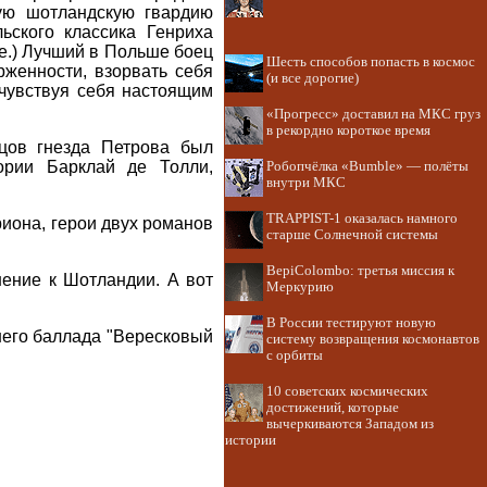
ую шотландскую гвардию
ьского классика Генриха
не.) Лучший в Польше боец
Шесть способов попасть в космос
рженности, взорвать себя
(и все дорогие)
, чувствуя себя настоящим
«Прогресс» доставил на МКС груз
в рекордно короткое время
цов гнезда Петрова был
ории Барклай де Толли,
Робопчёлка «Bumble» — полёты
внутри МКС
TRAPPIST-1 оказалась намного
риона, герои двух романов
старше Солнечной системы
BepiColombo: третья миссия к
шение к Шотландии. А вот
Меркурию
В России тестируют новую
 него баллада "Вересковый
систему возвращения космонавтов
с орбиты
10 советских космических
достижений, которые
вычеркиваются Западом из
истории