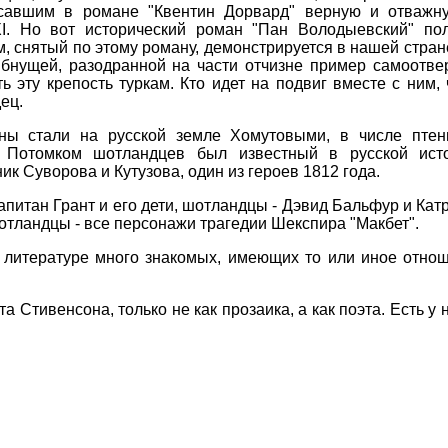
исавшим в романе "Квентин Дорвард" верную и отважн
I. Но вот исторический роман "Пан Володыевский" пол
м, снятый по этому роману, демонстрируется в нашей стра
ибнущей, разодранной на части отчизне пример самоотве
ть эту крепость туркам. Кто идет на подвиг вместе с ним
ец.
оны стали на русской земле Хомутовыми, в числе птен
 Потомком шотландцев был известный в русской ист
к Суворова и Кутузова, один из героев 1812 года.
питан Грант и его дети, шотландцы - Дэвид Бальфур и Кат
тландцы - все персонажи трагедии Шекспира "Макбет".
и литературе много знакомых, имеющих то или иное отно
а Стивенсона, только не как прозаика, а как поэта. Есть у

