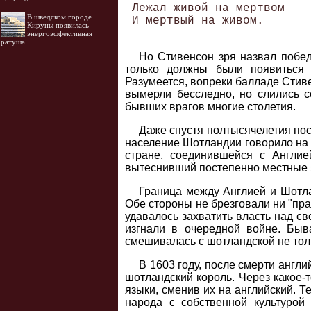
 Лежал живой на мертвом 

В шведском городе
 И мертвый на живом.   

Кируны появилась
энергоэффективная
ратуша
Но Стивенсон зря назвал побед
только должны были появиться 
Разумеется, вопреки балладе Стив
вымерли бесследно, но слились с
бывших врагов многие столетия.
Даже спустя полтысячелетия посл
население Шотландии говорило на ч
стране, соединившейся с Англие
вытеснивший постепенно местные яз
Граница между Англией и Шотлан
Обе стороны не брезговали ни "пр
удавалось захватить власть над св
изгнали в очередной войне. Быв
смешивалась с шотландской не толь
В 1603 году, после смерти англ
шотландский король. Через какое-
языки, сменив их на английский. 
народа с собственной культуро