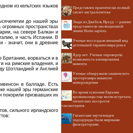
дном из кельтских языков
Представлен практически полный
скелет австралопитека
тысячелетии до нашей эры
Люди из Джебель Ирхуд — ранние
а огромных пространствах
представители эволюционной
линии Homo sapiens
арии, на севере Балкан и
алию, и часть Испании. В
Ученые воссоздали внешний вид
 - значит, они в древние
детенышей тираннозавра рекса
Ядер нет. Ученые опровергли
е Британию, ворваться и в
возможность клонирования
ги на римские владения, и
мамонта
ду Шотландией и Англией
Ученые обнаружили окаменелого
проторозавра накануне
живорождения
ивенсон в балладе. Есть
еке нашей эры германские
Во время освоения Евразии
 и покорили призвавших их
кроманьонцы еще могли встречать
гигантских носорогов
эласмотериев
тов, сильного ирландского
тов:
Гигантские наутилоидеи
эндоцериды были мирными
фильтраторами