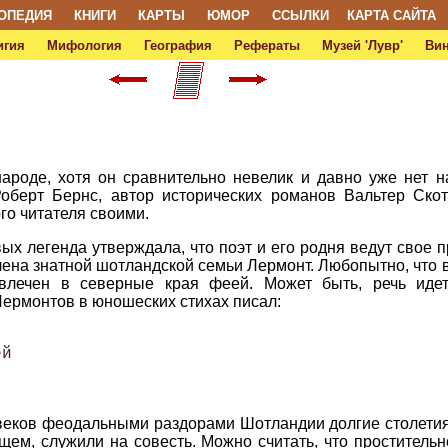
ОПЕДИЯ
КНИГИ
КАРТЫ
ЮМОР
ССЫЛКИ
КАРТА САЙТА
игия
Мифология
География
Рефераты
Музей 'Лувр'
Ви
ароде, хотя он сравнительно невелик и давно уже нет н
Роберт Бернс, автор исторических романов Вальтер Скот
го читателя своими.
х легенда утверждала, что поэт и его родня ведут свое 
ена знатной шотландской семьи Лермонт. Любопытно, что в
влечен в северные края феей. Может быть, речь идет
ермонтов в юношеских стихах писал:
й 

 веков феодальными раздорами Шотландии долгие столети
бщем, служили на совесть. Можно считать, что проститель