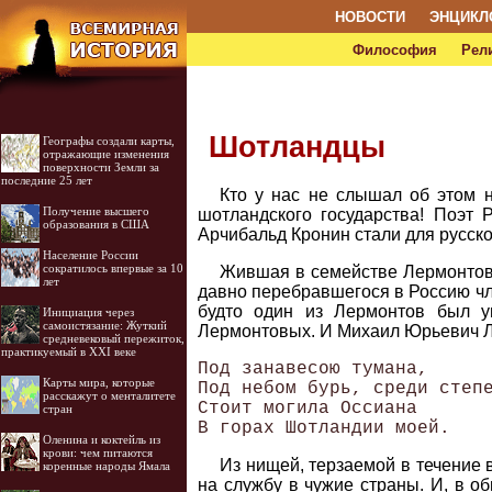
НОВОСТИ
ЭНЦИКЛ
Философия
Рел
Шотландцы
Географы создали карты,
отражающие изменения
поверхности Земли за
последние 25 лет
Кто у нас не слышал об этом н
Получение высшего
шотландского государства! Поэт 
образования в США
Арчибальд Кронин стали для русско
Население России
сократилось впервые за 10
Жившая в семействе Лермонтовы
лет
давно перебравшегося в Россию чл
будто один из Лермонтов был у
Инициация через
самоистязание: Жуткий
Лермонтовых. И Михаил Юрьевич Л
средневековый пережиток,
практикуемый в XXI веке
Под занавесою тумана,

Карты мира, которые
Под небом бурь, среди степе
расскажут о менталитете
Стоит могила Оссиана 

стран
Оленина и коктейль из
крови: чем питаются
Из нищей, терзаемой в течение
коренные народы Ямала
на службу в чужие страны. И, в о