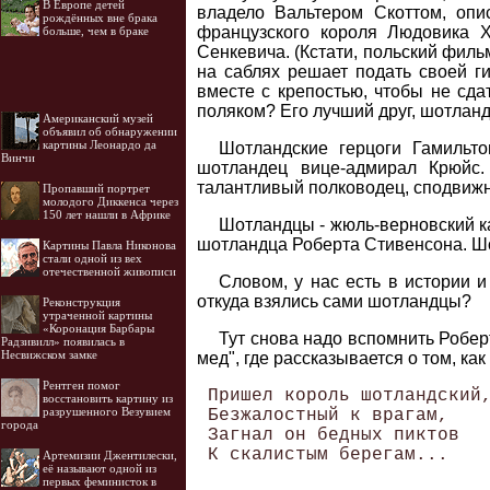
В Европе детей
владело Вальтером Скоттом, оп
рождённых вне брака
французского короля Людовика X
больше, чем в браке
Сенкевича. (Кстати, польский филь
на саблях решает подать своей г
вместе с крепостью, чтобы не сда
поляком? Его лучший друг, шотланд
Американский музей
объявил об обнаружении
картины Леонардо да
Шотландские герцоги Гамильт
Винчи
шотландец вице-адмирал Крюйс.
талантливый полководец, сподвижни
Пропавший портрет
молодого Диккенса через
150 лет нашли в Африке
Шотландцы - жюль-верновский ка
шотландца Роберта Стивенсона. Шо
Картины Павла Никонова
стали одной из вех
отечественной живописи
Словом, у нас есть в истории 
откуда взялись сами шотландцы?
Реконструкция
утраченной картины
«Коронация Барбары
Тут снова надо вспомнить Роберт
Радзивилл» появилась в
Несвижском замке
мед", где рассказывается о том, как
Рентген помог
 Пришел король шотландский,
восстановить картину из
разрушенного Везувием
 Безжалостный к врагам, 

города
 Загнал он бедных пиктов 

 К скалистым берегам... 

Артемизии Джентилески,
её называют одной из
первых феминисток в