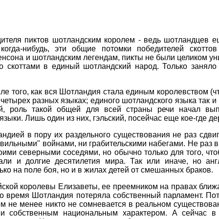
ителя пиктов шотландским королем - ведь шотландцев е
когда-нибудь, эти общие потомки победителей скоттов
енсона и шотландским легендам, пикты не были целиком ун
о скоттами в единый шотландский народ. Только заняло
е того, как вся Шотландия стала единым королевством (что
етырех разных языках; единого шотландского языка так и н
й, роль такой общей для всей страны речи начал вып
ыки. Лишь один из них, гэльский, посейчас еще кое-где де
дией в пору их раздельного существования не раз сдвига
авильными" войнами, ни грабительскими набегами. Не раз 
оими северными соседями, но обычно только для того, что
али и долгие десятилетия мира. Так или иначе, но анг
ко на поле боя, но и в жилах детей от смешанных браков.
ийской королевы Елизаветы, ее преемником на правах ближ
то время Шотландия потеряла собственный парламент. По
Тем не менее никто не сомневается в реальном существова
й и собственным национальным характером. А сейчас в