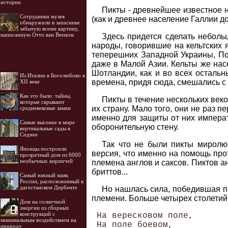
истории
Пикты - древнейшее известное н
Cотрудники музея
(как и древнее население Галлии до
обнаружили в запаснике
забытую всеми картину,
написанную Отто ван Вееном
Здесь придется сделать неболь
народы, говорившие на кельтских 
теперешних Западной Украины, По
даже в Малой Азии. Кельты же нас
Шотландии, как и во всех остальн
Из Италии в Боголюбово в
времена, придя сюда, смешались с 
XII веке
Как это было: тайны,
Пикты в течение нескольких век
которые скрывают
их страну. Мало того, они не раз 
средневековые замки
именно для защиты от них импера
Самые высокие в мире
оборонительную стену.
вертикальные сады в
Сиднее
Так что не были пикты миролю
Японцы построили
версия, что именно на помощь про
прозрачный дом из 6000
необычных кирпичей
племена англов и саксов. Пиктов а
бриттов...
Самый южный маяк
России, расположенный в
дагестанском Дербенте
Но нашлась сила, победившая пи
племени. Больше четырех столетий
Дом на солнечной
энергии из сборных
конструкций с
 На вересковом поле,

минимальным воздействием на
 На поле боевом, 

природу