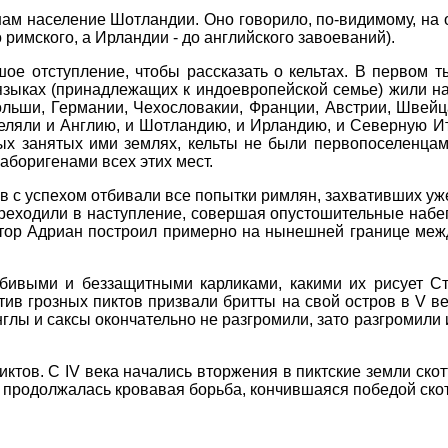
ам население Шотландии. Оно говорило, по-видимому, на о
 римского, а Ирландии - до английского завоеваний).
шое отступление, чтобы рассказать о кельтах. В первом 
языках (принадлежащих к индоевропейской семье) жили н
льши, Германии, Чехословакии, Франции, Австрии, Швейц
еляли и Англию, и Шотландию, и Ирландию, и Северную Ит
ых занятых ими землях, кельты не были первопоселенцами
аборигенами всех этих мест.
ов с успехом отбивали все попытки римлян, захвативших уж
переходили в наступление, совершая опустошительные набе
тор Адриан построил примерно на нынешней границе меж
бивыми и беззащитными карликами, какими их рисует Ст
тив грозных пиктов призвали бритты на свой остров в V в
нглы и саксы окончательно не разгромили, зато разгромили
ктов. С IV века начались вторжения в пиктские земли скот
 продолжалась кровавая борьба, кончившаяся победой скот