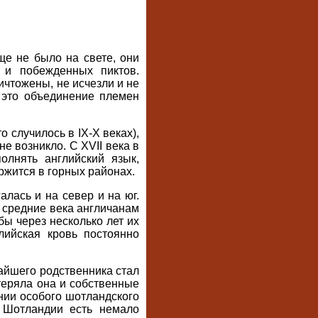
ще не было на свете, они
 и побежденных пиктов.
ичтожены, не исчезли и не
 это объединение племен
 случилось в IX-X веках),
е возникло. С XVII века в
олнять английский язык,
ржится в горных районах.
лась и на север и на юг.
в средние века англичанам
бы через несколько лет их
лийская кровь постоянно
айшего родственника стал
теряла она и собственные
нии особого шотландского
 Шотландии есть немало