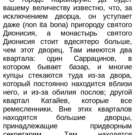
вашему величеству известно, что, за
исключением дворца, он уступает
даже (non ita bona) пригороду святого
Дионисия, а монастырь святого
Дионисия стоит вдесятеро больше,
чем этот дворец. Там имеются два
квартала: один Саррацинов, в
котором бывает базар, и многие
купцы стекаются туда из-за двора,
который постоянно находится вблизи
него, и из-за обилия послов; другой
квартал Катайев, которые все
ремесленники. Вне этих кварталов
находятся большие дворцы,
принадлежащие придворным
секретарям. Там находятся