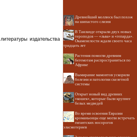
Древнейший моллюск был похож
на шипастого слизня
В Таиланде открыли двух новых
тероподов — «льва» и «гепарда».
 литературы издательства
Окаменелости ждали своего часа
тридцать лет
Растения помогли древним
бегемотам распространиться по
Африке
Вымирание мамонтов ускорили
болезни и патологии скелетной
системы
Открыт новый вид древних
«кошек», которые были крупнее
белых медведей
Во время освоения Евразии
кроманьонцы еще могли встречать
гигантских носорогов
эласмотериев