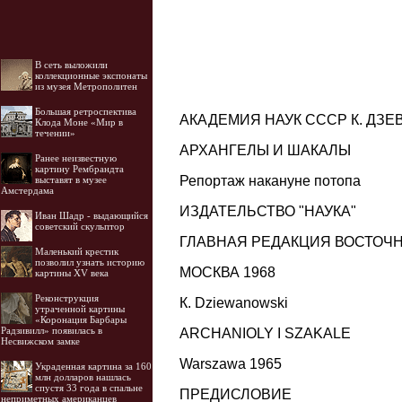
В сеть выложили
коллекционные экспонаты
из музея Метрополитен
Большая ретроспектива
АКАДЕМИЯ НАУК СССР К. ДЗ
Клода Моне «Мир в
течении»
АРХАНГЕЛЫ И ШАКАЛЫ
Ранее неизвестную
картину Рембрандта
Репортаж накануне потопа
выставят в музее
Амстердама
ИЗДАТЕЛЬСТВО "НАУКА"
Иван Шадр - выдающийся
советский скульптор
ГЛАВНАЯ РЕДАКЦИЯ ВОСТОЧ
Маленький крестик
позволил узнать историю
МОСКВА 1968
картины XV века
Реконструкция
К. Dziewanowski
утраченной картины
«Коронация Барбары
Радзивилл» появилась в
ARCHANIOLY I SZAKALE
Несвижском замке
Warszawa 1965
Украденная картина за 160
млн долларов нашлась
спустя 33 года в спальне
ПРЕДИСЛОВИЕ
неприметных американцев