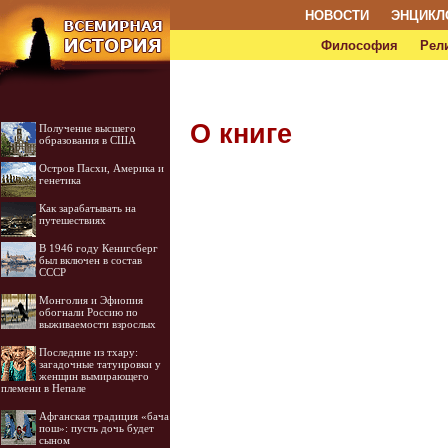
НОВОСТИ
ЭНЦИКЛ
Философия
Рел
О книге
Получение высшего
образования в США
Остров Пасхи, Америка и
генетика
Как зарабатывать на
путешествиях
В 1946 году Кенигсберг
был включен в состав
СССР
Монголия и Эфиопия
обогнали Россию по
выживаемости взрослых
Последние из тхару:
загадочные татуировки у
женщин вымирающего
племени в Непале
Афганская традиция «бача
пош»: пусть дочь будет
сыном