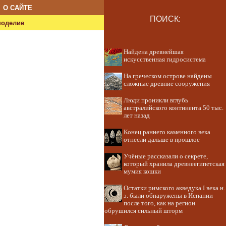
О САЙТЕ
ПОИСК:
ноделие
Найдена древнейшая
искусственная гидросистема
На греческом острове найдены
сложные древние сооружения
Люди проникли вглубь
австралийского континента 50 тыс.
лет назад
Конец раннего каменного века
отнесли дальше в прошлое
Учёные рассказали о секрете,
который хранила древнеегипетская
мумия кошки
Остатки римского акведука I века н.
э. были обнаружены в Испании
после того, как на регион
обрушился сильный шторм