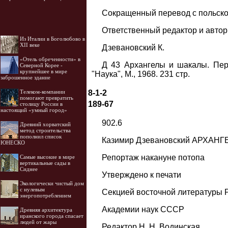
Сокращенный перевод с польско
Ответственный редактор и авт
Из Италии в Боголюбово в
XII веке
Дзевановский К.
«Отель обреченности» в
Д 43 Архангелы и шакалы. Пере
Северной Корее -
крупнейшее в мире
"Наука", М., 1968. 231 стр.
заброшенное здание
8-1-2
Телеком-компании
помогают превратить
189-67
столицу России в
настоящий «умный город»
902.6
Древний хорватский
метод строительства
пополнил список
Казимир Дзевановский АРХАН
ЮНЕСКО
Репортаж накануне потопа
Самые высокие в мире
вертикальные сады в
Сиднее
Утверждено к печати
Экологически чистый дом
с нулевым
Секцией восточной литературы
энергопотреблением
Академии наук СССР
Древняя архитектура
иранского города спасает
людей от жары
Редактор Н. Н. Водинская