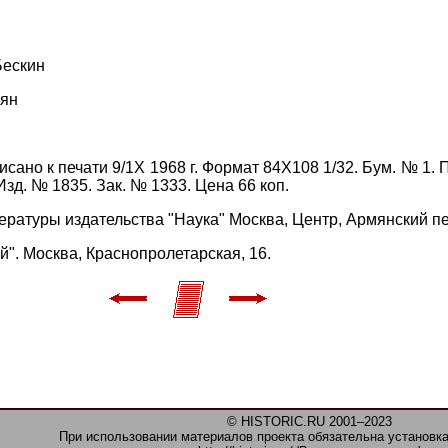
Бескин
уян
сано к печати 9/1Х 1968 г. Формат 84X108 1/32. Бум. № 1. Печ.
. Изд. № 1835. Зак. № 1333. Цена 66 коп.
ратуры издательства "Наука" Москва, Центр, Армянский пер
". Москва, Краснопролетарская, 16.
© HISTORIC.RU 2001–2023
При использовании материалов проекта обязательна установка