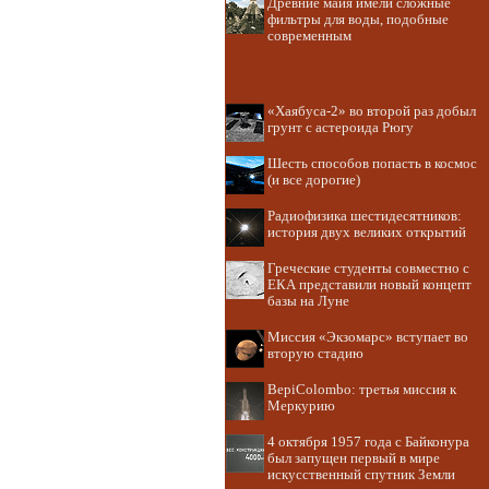
Древние майя имели сложные
фильтры для воды, подобные
современным
«Хаябуса-2» во второй раз добыл
грунт с астероида Рюгу
Шесть способов попасть в космос
(и все дорогие)
Радиофизика шестидесятников:
история двух великих открытий
Греческие студенты совместно с
ЕКА представили новый концепт
базы на Луне
Миссия «Экзомарс» вступает во
вторую стадию
BepiColombo: третья миссия к
Меркурию
4 октября 1957 года с Байконура
был запущен первый в мире
искусственный спутник Земли