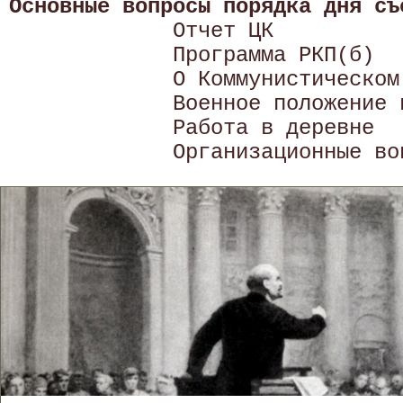
Основные вопросы порядка дня съ

             Отчет ЦК

             Программа РКП(б)

             О Коммунистическом
             Военное положение 
             Работа в деревне
