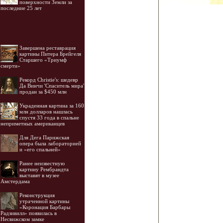
поверхности Земли за
последние 25 лет
Завершена реставрация
картины Питера Брейгеля
Старшего «Триумф
смерти»
Рекорд Christie's: шедевр
Да Винчи 'Спаситель мира'
продан за $450 млн
Украденная картина за 160
млн долларов нашлась
спустя 33 года в спальне
неприметных американцев
Для Дега Парижская
опера была лабораторией
и «его спальней»
Ранее неизвестную
картину Рембрандта
выставят в музее
Амстердама
Реконструкция
утраченной картины
«Коронация Барбары
Радзивилл» появилась в
Несвижском замке