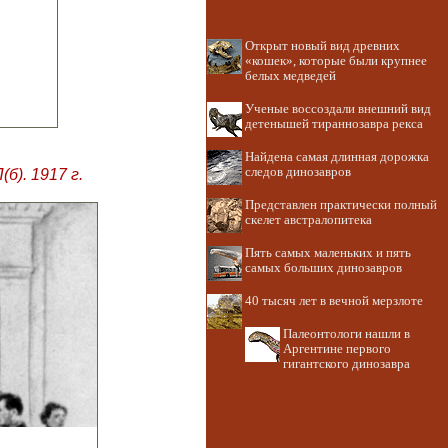
Открыт новый вид древних
«кошек», которые были крупнее
белых медведей
Ученые воссоздали внешний вид
детенышей тираннозавра рекса
Найдена самая длинная дорожка
следов динозавров
). 1917 г.
Представлен практически полный
скелет австралопитека
Пять самых маленьких и пять
самых больших динозавров
40 тысяч лет в вечной мерзлоте
Палеонтологи нашли в
Аргентине первого
гигантского динозавра