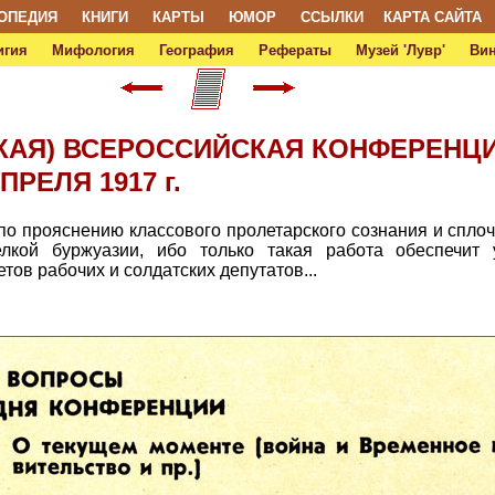
ОПЕДИЯ
КНИГИ
КАРТЫ
ЮМОР
ССЫЛКИ
КАРТА САЙТА
игия
Мифология
География
Рефераты
Музей 'Лувр'
Ви
АЯ) ВСЕРОССИЙСКАЯ КОНФЕРЕНЦИЯ
ПРЕЛЯ 1917 г.
по прояснению классового пролетарского сознания и спло
лкой буржуазии, ибо только такая работа обеспечит
тов рабочих и солдатских депутатов...