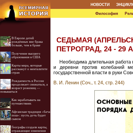
НОВОСТИ
ЭНЦИКЛ
Философия
Рел
СЕДЬМАЯ (АПРЕЛЬСК
В Европе детей
рождённых вне брака
больше, чем в браке
ПЕТРОГРАД, 24 - 29 А
Получение высшего
образования в США
Необходима длительная работа 
Карты мира, которые
и деревни против колебаний ме
расскажут о менталитете
государственной власти в руки Сове
стран
Рождаемость в России
В. И. Ленин (Соч., т. 24, стр. 244)
продолжает снижаться, а
возраст рожениц —
повышаться
Как зарабатывать на
путешествиях
Афганская традиция «бача
пош»: пусть дочь будет
сыном
Географы создали карты,
отражающие изменения