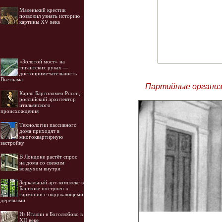
Маленький крестик
позволил узнать историю
картины XV века
«Золотой мост» на
гигантских руках —
достопримечательность
Вьетнама
Партийные организа
Карло Бартоломео Росси,
российский архитектор
итальянского
происхождения
Технологии пассивного
дома приходят в
многоквартирную
застройку
В Лондоне растёт спрос
на дома со свежим
воздухом внутри
Зеркальный арт-комплекс в
Бангкоке построен в
гармонии с окружающими
деревьями
Из Италии в Боголюбово в
XII веке