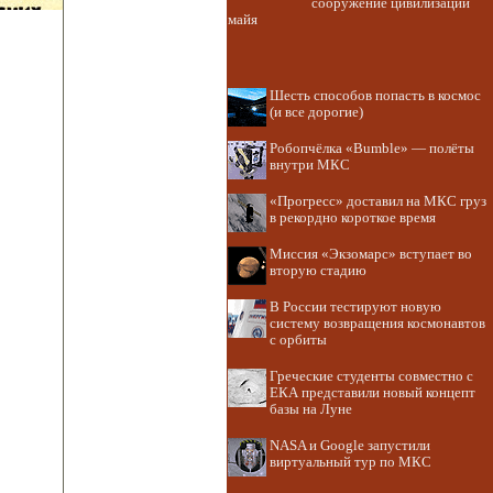
сооружение цивилизации
майя
Шесть способов попасть в космос
(и все дорогие)
Робопчёлка «Bumble» — полёты
внутри МКС
«Прогресс» доставил на МКС груз
в рекордно короткое время
Миссия «Экзомарс» вступает во
вторую стадию
В России тестируют новую
систему возвращения космонавтов
с орбиты
Греческие студенты совместно с
ЕКА представили новый концепт
базы на Луне
NASA и Google запустили
виртуальный тур по МКС