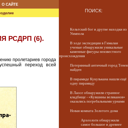
О САЙТЕ
ПОИСК:
ноделие
Кельтский бог и другие находки из
Уимпола
 РСДРП (6).
В ходе экспедиции в Гималаи
ученые обнаружили уникальные
каменные фигуры неизвестного
происхождения
чению пролетариев города
 успешный переход всей
Потерянный античный город Тенея
найден
В пирамиде Кукулькана нашли ещё
одну пирамиду
В Лаосе обнаружили странное
кладбище - «Кувшины великанов»
оказались погребальными урнами
Новая комната Золотого дома
Археологи обнаружили
самое большое и древнее