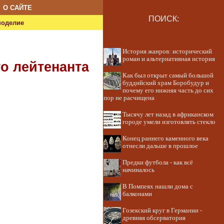
О САЙТЕ
ПОИСК:
ноделие
История жанров: исторический
роман и альтернативная история
о лейтенанта
Как был открыт самый большой
буддийский храм Боробудур и
почему его нижняя часть до сих
пор не расчищена
Тысячу лет назад в африканском
городе умели изготовлять стекло
Конец раннего каменного века
отнесли дальше в прошлое
Предки футбола - как всё
начиналось
В Помпеях нашли дома с
балконами
Гозекский круг в Германии -
древняя обсерватория