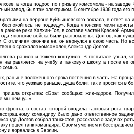
лхозе, а когда подрос, по призыву комсомола - на заводе 
ный завод, был там электриком. В сентябре 1938 года его 
братьями на перроне Куйбышевского вокзала, в ответ на и
е беспокойтесь, не подведу». Когда японские милитаристы
в районе реки Халхин-Гол, в составе частей Красной Арми
 года японские войска были разгромлены. Долгов, как луч
. С отличием окончив ее, он вернулся в свою часть. Но в
ественно сражался комсомолец Александр Долгов.
олгова ранило и тяжело контузило. В госпитале узнал, ч
н направляется на учебу в танковую школу, а после ее ок
ю семью.
х, раньше положенного срока поспешил в часть. На прощан
ростите, что уезжаю раньше, душа болит, так и просится в бо
 пришла открытка: «Брат, сообщаю: жив-здоров. Получи
 мы немцу...»
ого фронта, в состав которой входила танковая рота гва
Бесстрашному командиру было дано ответственное задани
ксандр Долгов собрал танкистов, рассказал о задачах роты
атаку пошел танк командира. Своим умением и бесстрашием
ону и ворвались в Берлин.