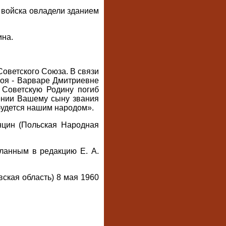
е войска овладели зданием
ина.
оветского Союза. В связи
оя - Варваре Дмитриевне
 Советскую Родину погиб
ении Вашему сыну звания
абудется нашим народом».
нцин (Польская Народная
ланным в редакцию Е. А.
ская область) 8 мая 1960