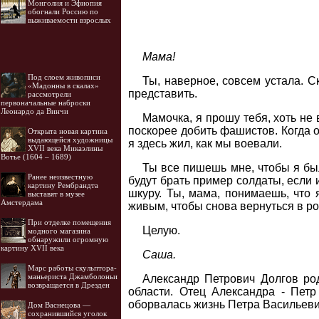
Монголия и Эфиопия
обогнали Россию по
выживаемости взрослых
Мама!
Под слоем живописи
Ты, наверное, совсем устала. С
«Мадонны в скалах»
представить.
рассмотрели
первоначальные наброски
Леонардо да Винчи
Мамочка, я прошу тебя, хоть не
поскорее добить фашистов. Когда о
Открыта новая картина
выдающейся художницы
я здесь жил, как мы воевали.
XVII века Микаэлины
Вотье (1604 – 1689)
Ты все пишешь мне, чтобы я был
Ранее неизвестную
будут брать пример солдаты, если и
картину Рембрандта
шкуру. Ты, мама, понимаешь, что я
выставят в музее
Амстердама
живым, чтобы снова вернуться в ро
При отделке помещения
Целую.
модного магазина
обнаружили огромную
картину XVII века
Саша.
Марс работы скульптора-
маньериста Джамболоньи
Александр Петрович Долгов ро
возвращается в Дрезден
области. Отец Александра - Пет
оборвалась жизнь Петра Васильеви
Дом Васнецова —
сохранившийся уголок