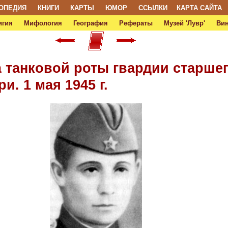
ОПЕДИЯ
КНИГИ
КАРТЫ
ЮМОР
ССЫЛКИ
КАРТА САЙТА
игия
Мифология
География
Рефераты
Музей 'Лувр'
Ви
 танковой роты гвардии старшег
и. 1 мая 1945 г.