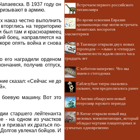
Чапаевска. В 1937 году он
Встречаем первого российского
призывают в армию.
титанозавра
х наказ честно выполнить
Во время освоения Евразии
кроманьонцы еще могли встречать
 вторглись на территорию
гигантских носорогов
и был там и красноармеец
эласмотериев
ший боец, направляется на
скоре опять война и снова
В Таиланде открыли двух новых
тероподов — «льва» и «гепарда».
Окаменелости ждали своего часа
тридцать лет
то его наградили орденом
ончания, получив отпуск,
С хоботом наперевес. Что мы
знаем о стегодонах
ие сказал: «Сейчас не до
Саблезубые тигры оказались
й».
сильнее, чем предполагалось ранее
л боевую машину. Вот это
В Англии обнаружен новый
птерозавр юрского периода
рдии старшего лейтенанта
В Китае открыли новый вид
меловых млекопитающих, который
е - на одном из участков
обладал чертами плацентарных и
 и призвал их драться по-
сумчатых одновременно
 Долгов увлекал бойцов. И