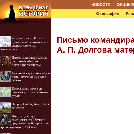
НОВОСТИ
ЭНЦИКЛ
Философия
Рел
Письмо командира
Рождаемость в России
продолжает снижаться, а
возраст рожениц —
А. П. Долгова матер
повышаться
Племя индейцев-тсачила
сохраняет обычаи
благодаря туристам
Афганская традиция «бача
пош»: пусть дочь будет
сыном
Карты мира, которые
расскажут о менталитете
стран
Остров Пасхи, Америка и
генетика
Инициация через
самоистязание: Жуткий
средневековый пережиток,
практикуемый в XXI веке