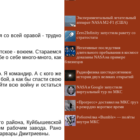
Экспериментальный летательный
аппарат NASA M2-F1 (США)
Zero2Infinity запустила ракету со
я со всей оравой - трудно
стратостата
Негативные последствия
атское - воюем. Стараемся
длительного пребывания в космосе
е о себе много-много, как
доказаны NASA на примере
близнецов
Радиофизика шестидесятников:
 Я командир. А с кого же
история двух великих открытий
бой, а как бы спасти свою
ойти всю войну и остаться
NASA и Google запустили
виртуальный тур по МКС
«Прогресс» доставил на МКС груз
в рекордно короткое время
Робопчёлка «Bumble» — полёты
го района, Куйбышевской
внутри МКС
ем рабочим завода. Рано
 Варвары Дмитриевны.