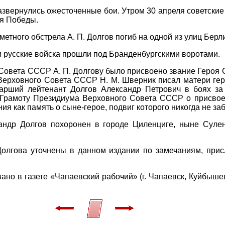
развернулись ожесточенные бои. Утром 30 апреля советски
мя Победы.
етного обстрела А. П. Долгов погиб на одной из улиц Берл
ии русские войска прошли под Бранденбургскими воротами.
овета СССР А. П. Долгову было присвоено звание Героя С
Верховного Совета СССР Н. М. Шверник писал матери гер
тарший лейтенант Долгов Александр Петрович в боях за
 Грамоту Президиума Верховного Совета СССР о присво
ия как память о сыне-герое, подвиг которого никогда не з
андр Долгов похоронен в городе Циленциге, ныне Суле
Долгова уточнены в данном издании по замечаниям, прис
но в газете «Чапаевский рабочий» (г. Чапаевск, Куйбышев