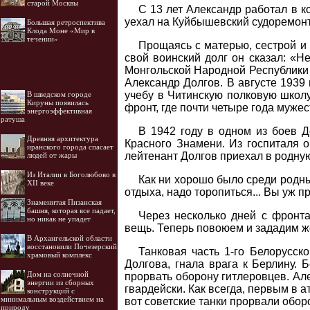
старой Москвы
С 13 лет Александр работал в ко
уехал на Куйбышевский судоремонт
Большая ретроспектива
Клода Моне «Мир в
течении»
Прощаясь с матерью, сестрой и 
свой воинский долг он сказал: «Н
Монгольской Народной Республики 
Александр Долгов. В августе 1939
учебу в Читинскую полковую школу
В шведском городе
Кируны появилась
фронт, где почти четыре года муж
энергоэффективная
ратуша
В 1942 году в одном из боев Д
Древняя архитектура
Красного Знамени. Из госпиталя о
иранского города спасает
лейтенант Долгов приехал в родну
людей от жары
Из Италии в Боголюбово в
Как ни хорошо было среди родны
XII веке
отдыха, надо торопиться... Вы уж п
Знаменитая Пизанская
башня, которая все падает,
Через несколько дней с фронта
но никак не упадет
вещь. Теперь повоюем и зададим же
В Архангельской области
восстановили Почезерский
Танковая часть 1-го Белорусск
храмовый комплекс
Долгова, гнала врага к Берлину. 
Дом на солнечной
прорвать оборону гитлеровцев. Але
энергии из сборных
гвардейски. Как всегда, первым в 
конструкций с
минимальным воздействием на
вот советские танки прорвали обор
природу