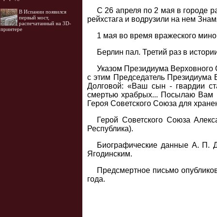
С 26 апреля по 2 мая в городе 
В Испании появился
первый мост,
рейхстага и водрузили на нем Зна
распечатанный на 3D-
принтере
1 мая во время вражеского мином
Берлин пал. Третий раз в истор
Указом Президиума Верховного С
с этим Председатель Президиума 
Долговой: «Ваш сын - гвардии с
смертью храбрых... Посылаю Вам
Героя Советского Союза для хранен
Герой Советского Союза Алекс
Республика).
Биографические данные А. П. 
Ягодинским.
Предсмертное письмо опубликова
года.