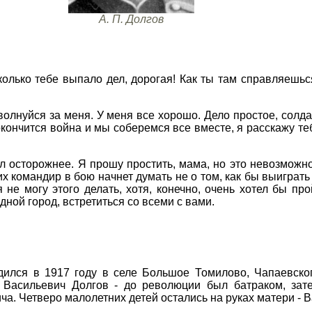
А. П. Долгов
колько тебе выпало дел, дорогая! Как ты там справляешьс
 волнуйся за меня. У меня все хорошо. Дело простое, солд
кончится война и мы соберемся все вместе, я расскажу теб
 осторожнее. Я прошу простить, мама, но это невозможно.
х командир в бою начнет думать не о том, как бы выиграть 
 не могу этого делать, хотя, конечно, очень хотел бы пр
дной город, встретиться со всеми с вами.
дился в 1917 году в селе Большое Томилово, Чапаевско
р Васильевич Долгов - до революции был батраком, зат
ча. Четверо малолетних детей остались на руках матери -