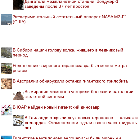
Двигатели межпланетной станции 'Вояджер-1'
заведены после 37 лет простоя
Экспериментальный летательный аппарат NASA M2-F1
(США)
В Сибири нашли голову волка, жившего в ледниковый
период
Родственник свирепого тираннозавра был менее метра
ростом
В Австралии обнаружили останки гигантского трилобита
Вымирание мамонтов ускорили болезни и патологии
скелетной системы
В ЮАР найден новый гигантский динозавр
В Таиланде открыли двух новых тероподов — «льва» и
«гепарда». Окаменелости ждали своего часа тридцать
лет
Гигантские наутилоидеи эндоцериды были мирными