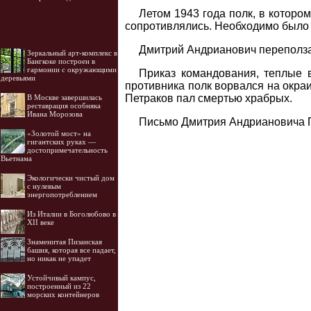
Летом 1943 года полк, в которо
сопротивлялись. Необходимо было 
Дмитрий Андрианович переползал
Зеркальный арт-комплекс в
Бангкоке построен в
гармонии с окружающими
Приказ командования, теплые 
деревьями
противника полк ворвался на окра
Петраков пал смертью храбрых.
В Москве завершилась
реставрация особняка
Ивана Морозова
Письмо Дмитрия Андриановича П
«Золотой мост» на
гигантских руках —
достопримечательность
Вьетнама
Экологически чистый дом
с нулевым
энергопотреблением
Из Италии в Боголюбово в
XII веке
Знаменитая Пизанская
башня, которая все падает,
но никак не упадет
Устойчивый кампус,
построенный из 22
морских контейнеров