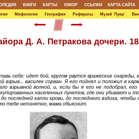
ОПЕДИЯ
КНИГИ
КАРТЫ
ЮМОР
ССЫЛКИ
КАРТА САЙТА
игия
Мифология
География
Рефераты
Музей 'Лувр'
Ви
йора Д. А. Петракова дочери. 18
авь себе: идет бой, кругом рвутся вражеские снаряды, к
ой взрыв... василек сорван. Я его поднял и положил в ка
вало взрывной волной, и, если бы я его не подобрал, е
пированных населенных пунктов, где они убивают и топ
о последней капли крови, до последнего вздоха, чтобы
Что тебе непонятно, мама объяснит.