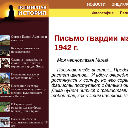
НОВОСТИ
ЭНЦИКЛ
Философия
Рел
Письмо гвардии ма
Остров Пасхи, Америка и
генетика
1942 г.
Как зарабатывать на
путешествиях
Моя черноглазая Мила!
Оленина и коктейль из
крови: чем питаются
коренные народы Ямала
Посылаю тебе василек... Предст
растет цветок... И вдруг очередн
Получение высшего
образования в США
ростянулся к солнцу, но его сор
фашисты поступают с детьми окку
Последние из тхару:
загадочные татуировки у
Дима будет биться с фашистами д
женщин вымирающего
тобой так, как с этим цветком. 
племени в Непале
В Европе детей
рождённых вне брака
больше, чем в браке
Население России
сократилось впервые за 10
лет