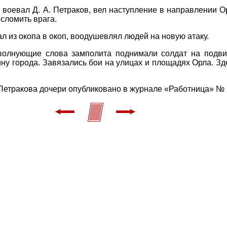
м воевал Д. А. Петраков, вел наступление в направлении 
сломить врага.
 из окопа в окоп, воодушевлял людей на новую атаку.
волнующие слова замполита поднимали солдат на подви
ину города. Завязались бои на улицах и площадях Орла. З
етракова дочери опубликовано в журнале «Работница» № 2