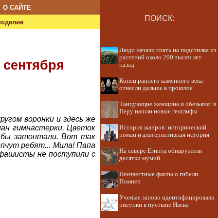
О САЙТЕ
ПОИСК:
ноделие
Люди начали спать на подстилке из
растений около 200 тысяч лет
 сентября
назад
Конец раннего каменного века
отнесли дальше в прошлое
Танцующие женщина и обезьяна: в
Перу нашли новые геоглифы
ругом воронки и здесь же
рман гимнастерки. Цветок
История жанров: исторический
роман и альтернативная история
го бы затоптали. Вот так
чут ребят... Мила! Папа
На севере Египта обнаружили
 фашисты не поступили с
десятки мумий
Неизвестные факты о гибели
Помпеи
Ученые заново идентифицировали
рисунки в пустыне Наска