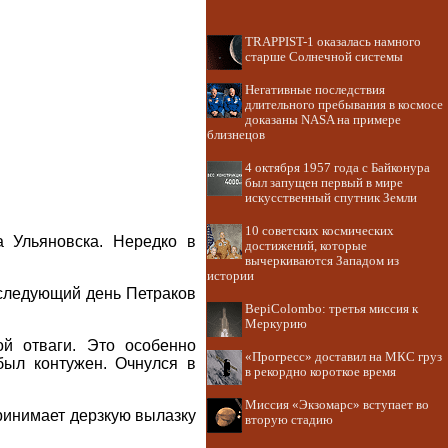
TRAPPIST-1 оказалась намного
старше Солнечной системы
Негативные последствия
длительного пребывания в космосе
доказаны NASA на примере
близнецов
4 октября 1957 года с Байконура
был запущен первый в мире
искусственный спутник Земли
10 советских космических
 Ульяновска. Нередко в
достижений, которые
вычеркиваются Западом из
истории
 следующий день Петраков
BepiColombo: третья миссия к
Меркурию
ой отваги. Это особенно
«Прогресс» доставил на МКС груз
был контужен. Очнулся в
в рекордно короткое время
Миссия «Экзомарс» вступает во
ринимает дерзкую вылазку
вторую стадию