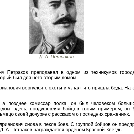
Д. А. Петраков
ч Петраков преподавал в одном из техникумов города
торый был для него вторым домом.
рианович вернулся с охоты и узнал, что пришла беда. На
, а позднее комиссар полка, он был человеком больш
адом; здесь, воодушевляя бойцов своим примером, он 
ьмецо своей дочурке с рассказом о последних сражениях.
дрианович снова в пекле боев. С группой бойцов он предп
 Д. А. Петраков награждается орденом Красной Звезды.