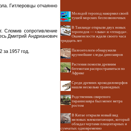
Орла. Гитлеровцы отчаянно
Молодой теропод накормил своей
тушей морских беспозвоночных
В Таиланде открыли двух новых
г. Сломив сопротивление
тероподов — «льва» и «гепарда».
десь Дмитрий Андрианович
Окаменелости ждали своего часа
тридцать лет
Палеонтологи обнаружили
 за 1957 год.
крупнейшие следы динозавров
Растения помогли древним
бегемотам распространиться по
Африке
Среди древних крокодиломорфов
нашли несколько травоядных
Родственник свирепого
тираннозавра был менее метра
ростом
В Китае открыли новый вид
меловых млекопитающих, который
обладал чертами плацентарных и
сумчатых одновременно