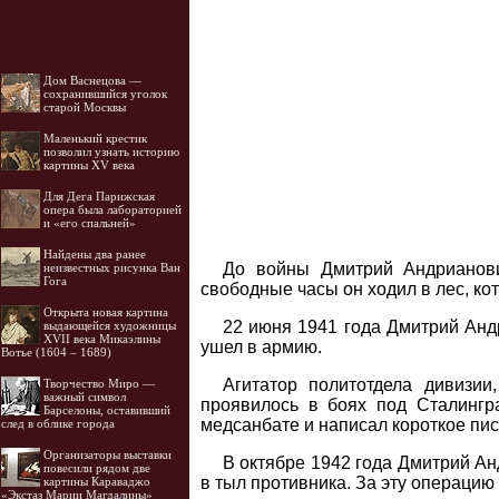
Дом Васнецова —
сохранившийся уголок
старой Москвы
Маленький крестик
позволил узнать историю
картины XV века
Для Дега Парижская
опера была лабораторией
и «его спальней»
Найдены два ранее
До войны Дмитрий Андрианови
неизвестных рисунка Ван
Гога
свободные часы он ходил в лес, ко
Открыта новая картина
22 июня 1941 года Дмитрий Анд
выдающейся художницы
XVII века Микаэлины
ушел в армию.
Вотье (1604 – 1689)
Агитатор политотдела дивизии
Творчество Миро —
важный символ
проявилось в боях под Сталингр
Барселоны, оставивший
медсанбате и написал короткое пис
след в облике города
Организаторы выставки
В октябре 1942 года Дмитрий Ан
повесили рядом две
в тыл противника. За эту операцию
картины Караваджо
«Экстаз Марии Магдалины»