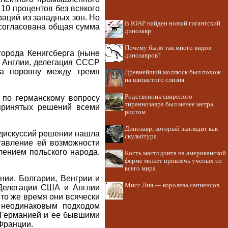
 10 процентов без всякого
аций из западных зон. Но
В ЮАР найден новый гигантский
 согласована общая сумма
динозавр
Почему было так много видов
орода Кенигсберга (ныне
динозавров?
 Англии, делегация СССР
та поровну между тремя
Древнейший моллюск был похож
на шипастого слизня
Родственник свирепого
по германскому вопросу
тираннозавра был менее метра
 принятых решений всеми
ростом
Динозавр, который выглядит как
 дискуссий решении нашла
скульптура
тавление ей возможности
лением польского народа.
Кость мастодонта на американской
ферме может привлечь ученых со
всего мира
нии, Болгарии, Венгрии и
Мисс Лия — королева сапиенсов
Делегации США и Англии
 то же время они всячески
 неодинаковым подходом
 Германией и ее бывшими
Франции.