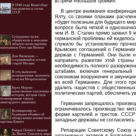
встречи «большой тройки».
В 1946 году Кенигсберг
был включен в состав
В центре внимания конференции 
СССР
Ялту, со своими планами расчлен
«будет полезным для будущего мира
вопросе была четкой и однозначно
чем И. В. Сталин прямо заявил 9 
Cотрудники музея
германской проблемы ей виделось 
обнаружили в запаснике
служило бы установлению прочно
забытую всеми картину,
написанную Отто ван Вееном
Крымских соглашений о Германии
держав с Германией. Они были н
Дом Васнецова —
направить развитие этой страны
сохранившийся уголок
старой Москвы
необходимость полного разоружени
штабами, включая генеральный 
В сеть выложили
коллекционные экспонаты
союзникам вооружения и амуниции
из музея Метрополитен
во всей Германии». Для этого пр
удалить нацистов с общественных 
Берта Моризо -
единственная художница в
политических партий, обеспечить ув
истории, которая стала
полноправным членом
авангардного движения
Германии запрещалось производ
ограничивалось производство мет
Коллекционер из
форме картелей и трестов. СССР
Голландии объявил об
обнаружении неизвестной
западные державы не согласились 
картины Климта
Репарации Советскому Союзу на
Рекорд Christie's: шедевр
Да Винчи 'Спаситель мира'
заграничных активов в Болгарии,