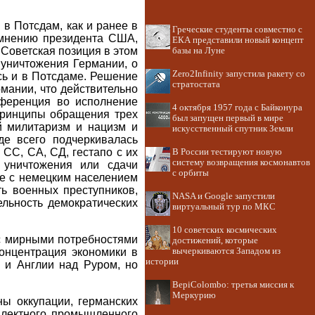
в Потсдам, как и ранее в
Греческие студенты совместно с
 мнению президента США,
ЕКА представили новый концепт
 Советская позиция в этом
базы на Луне
 уничтожения Германии, о
Zero2Infinity запустила ракету со
сь и в Потсдаме. Решение
стратостата
мании, что действительно
нференция во исполнение
4 октября 1957 года с Байконура
принципы обращения трех
был запущен первый в мире
й милитаризм и нацизм и
искусственный спутник Земли
де всего подчеркивалась
СС, СА, СД, гестапо с их
В России тестируют новую
систему возвращения космонавтов
 уничтожения или сдачи
с орбиты
е с немецким населением
ь военных преступников,
NASA и Google запустили
ельность демократических
виртуальный тур по МКС
10 советских космических
 с мирными потребностями
достижений, которые
концентрация экономики в
вычеркиваются Западом из
истории
 и Англии над Руром, но
BepiColombo: третья миссия к
Меркурию
ны оккупации, германских
плектного промышленного