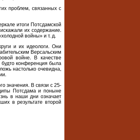
гих проблем, связанных с
еркале итоги Потсдамской
 искажали их содержание.
олодной войны» и т. д.
руги и их идеологи. Они
рабительским Версальским
ровой войне. В качестве
 будто конференция была
 ложь настолько очевидна,
ии.
о значения. В связи с 25-
нципы Потсдама и поныне
знь в наши дни означает
ших в результате второй