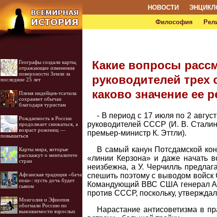
НОВОСТИ
ЭНЦИКЛ
Философия
Рел
Какие вопросы расс
Географы создали карты,
отражающие изменения
поверхности Земли за
руководителей трех 
последние 25 лет
каково значение ее 
Племя индейцев-тсачила
сохраняет обычаи
благодаря туристам
- В период с 17 июля по 2 авгус
Рождаемость в России
руководителей СССР (И. В. Сталин)
продолжает снижаться, а
возраст рожениц —
премьер-министр К. Эттли).
повышаться
В самый канун Потсдамской кон
Карты мира, которые
расскажут о менталитете
«линии Керзона» и даже начать в
стран
неизбежна, а У. Черчилль предлаг
спешить поэтому с выводом войск 
Афганская традиция «бача
пош»: пусть дочь будет
Командующий ВВС США генерал Арн
сыном
против СССР, поскольку, утверждал
Монголия и Эфиопия
обогнали Россию по
Нарастание антисоветизма в пр
выживаемости взрослых