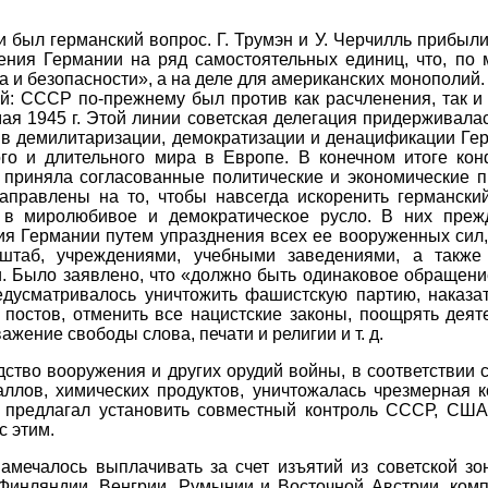
был германский вопрос. Г. Трумэн и У. Черчилль прибыли 
ения Германии на ряд самостоятельных единиц, что, по
 и безопасности», а на деле для американских монополий.
й: СССР по-прежнему был против как расчленения, так и
мая 1945 г. Этой линии советская делегация придерживала
в демилитаризации, демократизации и денацификации Гер
го и длительного мира в Европе. В конечном итоге ко
 приняла согласованные политические и экономические 
аправлены на то, чтобы навсегда искоренить германски
 в миролюбивое и демократическое русло. В них преж
я Германии путем упразднения всех ее вооруженных сил, 
штаб, учреждениями, учебными заведениями, а также
. Было заявлено, что «должно быть одинаковое обращени
едусматривалось уничтожить фашистскую партию, наказат
постов, отменить все нацистские законы, поощрять деят
ажение свободы слова, печати и религии и т. д.
ство вооружения и других орудий войны, в соответствии
аллов, химических продуктов, уничтожалась чрезмерная 
 предлагал установить совместный контроль СССР, США
с этим.
мечалось выплачивать за счет изъятий из советской зо
 Финляндии, Венгрии, Румынии и Восточной Австрии, ком