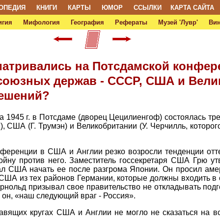
ОПЕДИЯ
КНИГИ
КАРТЫ
ЮМОР
ССЫЛКИ
КАРТА САЙТА
игия
Мифология
География
Рефераты
Музей 'Лувр'
Ви
матривались на Потсдамской конфер
союзных держав - СССР, США и Вели
решений?
та 1945 г. в Потсдаме (дворец Цецилиенгоф) состоялась тр
, США (Г. Трумэн) и Великобритании (У. Черчилль, которо
ференции в США и Англии резко возросли тенденции отт
ойну против него. Заместитель госсекретаря США Грю ут
ал США начать ее после разгрома Японии. Он просил аме
США из тех районов Германии, которые должны входить в с
ольд призывал свое правительство не откладывать подго
 он, «наш следующий враг - Россия».
авящих кругах США и Англии не могло не сказаться на вс