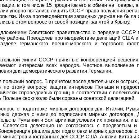
пации, в том числе 15 процентов его в обмен на товары, а
лии упорно пытались лишить СССР права получения репар
попытки. Из-за противодействия западных держав не была
ись в этом вопросе от своей позиции, занятой в Крыму.
едложением Советского правительства о передаче СССР г
ему района. Преодолев противодействие делегаций США и
азделе германского военно-морского и торгового фло
вательной линии СССР принятые конференцией решения 
твечают интересам всех народов. Честное выполнение
овия для демократического развития Германии.
 польский вопрос. В принятом после длительных и острых
я по этому вопросу: защита интересов Польши и предос
рически справедливых границ в соответствии с волеизъяв
ь Польше свою волю были сорваны советской делегацией.
опрос о подготовке мирных договоров для Италии, Румы
зных держав с ними до подписания мирных договоров. 
ельств Румынии и Болгарии как условия их признания, и в
. Советская делегация не согласилась с предвзятым и
 Конференция решила для подготовки мирных договоров с
т министров иностранных дел СССР, США, Англии, Китая и 