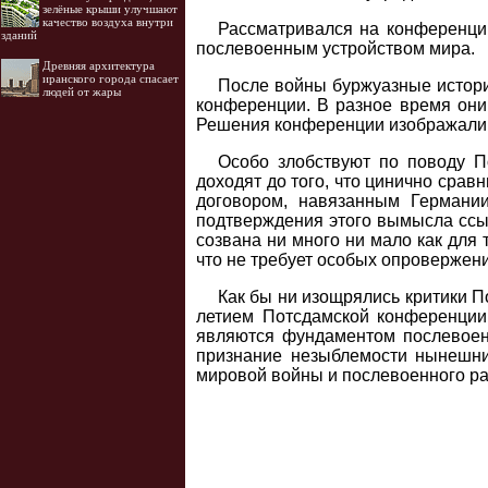
зелёные крыши улучшают
качество воздуха внутри
Рассматривался на конференции
зданий
послевоенным устройством мира.
Древняя архитектура
иранского города спасает
После войны буржуазные истори
людей от жары
конференции. В разное время они
Решения конференции изображали «
Особо злобствуют по поводу П
доходят до того, что цинично сра
договором, навязанным Германии
подтверждения этого вымысла ссы
созвана ни много ни мало как для
что не требует особых опровержен
Как бы ни изощрялись критики По
летием Потсдамской конференции
являются фундаментом послевоен
признание незыблемости нынешних
мировой войны и послевоенного ра