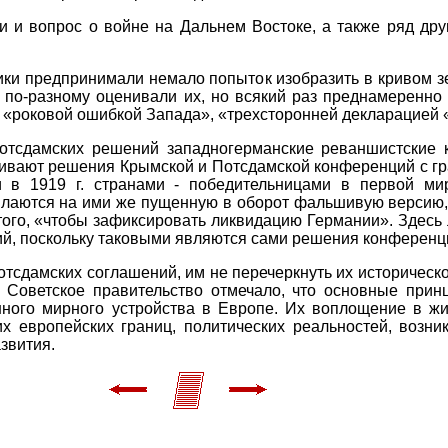
 и вопрос о войне на Дальнем Востоке, а также ряд дру
ки предпринимали немало попыток изобразить в кривом з
 по-разному оценивали их, но всякий раз преднамеренно
роковой ошибкой Запада», «трехсторонней декларацией «х
отсдамских решений западногерманские реваншистские к
внивают решения Крымской и Потсдамской конференций с г
 в 1919 г. странами - победительницами в первой ми
лаются на ими же пущенную в оборот фальшивую версию,
 того, «чтобы зафиксировать ликвидацию Германии». Здесь
ий, поскольку таковыми являются сами решения конференц
тсдамских соглашений, им не перечеркнуть их историческог
 Советское правительство отмечало, что основные при
ного мирного устройства в Европе. Их воплощение в жи
 европейских границ, политических реальностей, возник
звития.