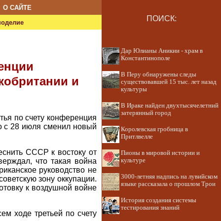
О САЙТЕ
ПОИСК:
ноделие
Дар Юлианы Аникии - храм в
Константинополе
енции
В Перу обнаружены следы
кобритании и
существовавшей 15 тыс. лет назад
культуры
В Ираке найден двухтысячелетний
затерянный город
етья по счету конференция
го с 28 июля сменил новый
Королевская гробница в
Притлвелле
еснить СССР к востоку от
Пионы в мировой истории и
верждал, что такая война
культуре
риканское руководство не
3000-летняя надпись на лувийском
оветскую зону оккупации.
языке рассказала о прошлом Трои
товку к воздушной войне
История создания системы
тестирования знаний
ем ходе третьей по счету