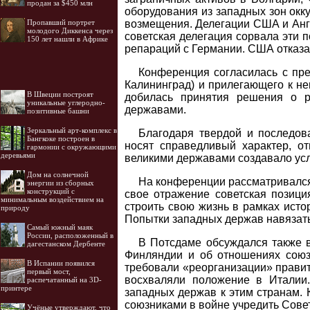
продан за $450 млн
оборудования из западных зон окку
возмещения. Делегации США и Анг
Пропавший портрет
молодого Диккенса через
советская делегация сорвала эти 
150 лет нашли в Африке
репараций с Германии. США отказал
Конференция согласилась с пр
Калининград) и прилегающего к н
В Швеции построят
добилась принятия решения о р
уникальные углеродно-
державами.
позитивные башни
Зеркальный арт-комплекс в
Благодаря твердой и последо
Бангкоке построен в
носят справедливый характер, о
гармонии с окружающими
деревьями
великими державами создавало усл
Дом на солнечной
На конференции рассматривался
энергии из сборных
конструкций с
свое отражение советская позици
минимальным воздействием на
строить свою жизнь в рамках исто
природу
Попытки западных держав навязат
Самый южный маяк
России, расположенный в
В Потсдаме обсуждался также в
дагестанском Дербенте
Финляндии и об отношениях сою
В Испании появился
требовали «реорганизации» правит
первый мост,
восхваляли положение в Италии
распечатанный на 3D-
принтере
западных держав к этим странам.
союзниками в войне учредить Сове
Учёные утверждают, что