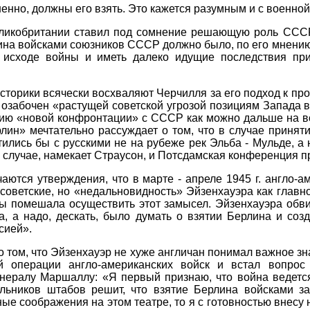
енно, должны его взять. Это кажется разумным и с военной
еликобритании ставил под сомнение решающую роль ССС
лина войсками союзников СССР должно было, по его мнению
исходе войны и иметь далеко идущие последствия пр
торики всячески восхваляют Черчилля за его подход к пр
 озабочен «растущей советской угрозой позициям Запада 
ию «новой конфронтации» с СССР как можно дальше на во
рлин» мечтательно рассуждает о том, что в случае приня
ились бы с русскими не на рубеже рек Эльба - Мульде, а 
м случае, намекает Страусон, и Потсдамская конференция 
аются утверждения, что в марте - апреле 1945 г. англо-а
 советские, но «недальновидность» Эйзенхауэра как гла
ы помешала осуществить этот замысел. Эйзенхауэра обви
а, а надо, дескать, было думать о взятии Берлина и со
сией».
о том, что Эйзенхауэр не хуже англичан понимал важное зн
ой операции англо-американских войск и встал вопрос
нералу Маршаллу: «Я первый признаю, что война ведется
льников штабов решит, что взятие Берлина войсками з
ные соображения на этом театре, то я с готовностью внес