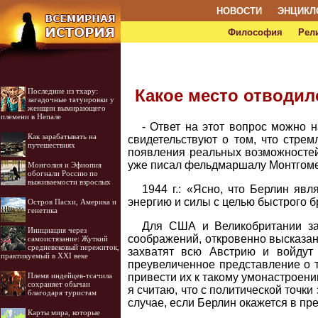
НОВОСТИ
ЭНЦИКЛ
Философия
Рел
Какое место отводи
Последние из тхару:
загадочные татуировки у
женщин вымирающего
племени в Непале
- Ответ на этот вопрос можно 
Как зарабатывать на
свидетельствуют о том, что стрем
путешествиях
появления реальных возможностей 
уже писал фельдмаршалу Монтгоме
Монголия и Эфиопия
обогнали Россию по
выживаемости взрослых
1944 г.: «Ясно, что Берлин яв
энергию и силы с целью быстрого б
Остров Пасхи, Америка и
генетика
Для США и Великобритании за
Инициация через
соображений, откровенно высказан
самоистязание: Жуткий
средневековый пережиток,
захватят всю Австрию и войдут
практикуемый в XXI веке
преувеличенное представление о т
привести их к такому умонастроен
Племя индейцев-тсачила
сохраняет обычаи
я считаю, что с политической точки
благодаря туристам
случае, если Берлин окажется в пр
Карты мира, которые