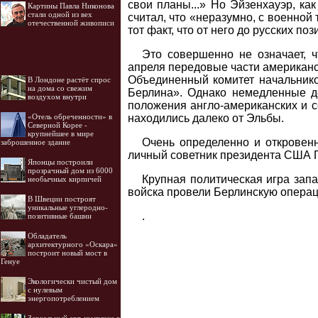
свои планы...» Но Эйзенхауэр, ка
Картины Павла Никонова
стали одной из вех
считал, что «неразумно, с военной
отечественной живописи
тот факт, что от него до русских по
Это совершенно не означает, ч
апреля передовые части американск
Объединенный комитет начальнико
В Лондоне растёт спрос
на дома со свежим
Берлина». Однако немедленные де
воздухом внутри
положения англо-американских и со
находились далеко от Эльбы.
«Отель обреченности» в
Северной Корее -
крупнейшее в мире
Очень определенно и откровен
заброшенное здание
личный советник президента США Г.
Японцы построили
прозрачный дом из 6000
Крупная политическая игра зап
необычных кирпичей
войска провели Берлинскую операци
В Швеции построят
уникальные углеродно-
.
позитивные башни
Обладатель
архитектурного «Оскара»
построит новый мост в
Генуе
Экологически чистый дом
с нулевым
энергопотреблением