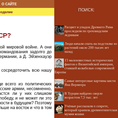
О САЙТЕ
ПОИСК:
ноделие
Расцвет и упадок Древнего Рима
проследили по гренландским
ССР?
ледникам
Люди начали спать на подстилке из
рой мировой войне. А они
растений около 200 тысяч лет
 командования задолго до
назад
ермании, а Д. Эйзенхауэр
15 малоизвестных исторических
фактов о Византийской империи,
ставшей колыбелью современной
ы сосредоточить всю нашу
Европы
Самые интересные картины кисти
 всего из политических
Яна Вермеера
усские армии, несомненно,
астся ли у них слишком
В Турции найдено сверло
возрастом 7,5 тыс. лет
обеду, и не может ли это
дности в будущем? Поэтому
Учёные рассказали о секрете,
ьше на восток и что в том
который хранила древнеегипетская
мумия кошки