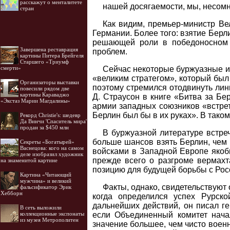
расскажут о менталитете
нашей досягаемости, мы, несомн
стран
Как видим, премьер-министр В
Германии. Более того: взятие Бер
решающей роли в победоносном 
Завершена реставрация
проблем.
картины Питера Брейгеля
Старшего «Триумф
Сейчас некоторые буржуазные ис
смерти»
«великим стратегом», который был
Организаторы выставки
поэтому стремился отодвинуть лин
повесили рядом две
картины Караваджо
Д. Страусон в книге «Битва за Бе
«Экстаз Марии Магдалины»
армии западных союзников «встрет
Берлин был бы в их руках». В тако
Рекорд Christie's: шедевр
Да Винчи 'Спаситель мира'
продан за $450 млн
В буржуазной литературе встреч
больше шансов взять Берлин, чем
Секреты «Богатырей»
Васнецова: кого на самом
войсками в Западной Европе якоб
деле изобразил художник
прежде всего о разгроме вермахт
на знаменитой картине
позицию для будущей борьбы с Рос
Картина «Читающий
мужчина» и великий
Факты, однако, свидетельствуют 
фальсификатор Эрик
Хебборн
когда определился успех Рурск
дальнейших действий, он писал ге
В сеть выложили
если Объединенный комитет нача
коллекционные экспонаты
из музея Метрополитен
значение большее, чем чисто воен