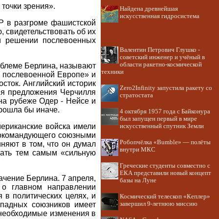
 точки зрения».
Найдена древнейшая
искусственная гидросистема
Р в разгроме фашистской
, свидетельствовать об их
и решении послевоенных
Валентин Петрович Глушко -
советский инженер и учёный в
области ракетно-космической
облеме Берлина, называют
техники
в послевоенной Европе» и
сток. Английский историк
Zero2Infinity запустила ракету со
тия предложения Черчилля
стратостата
на рубеже Одер - Нейсе и
прошла бы иначе.
4 октября 1957 года с Байконура
был запущен первый в мире
мериканские войска имели
искусственный спутник Земли
внокомандующего союзными
Робопчёлка «Bumble» — полёты
няют в том, что он думал
внутри МКС
здать тем самым «сильную
Греческие студенты совместно с
ЕКА представили новый концепт
ачение Берлина. 7 апреля,
базы на Луне
 о главном направлении
 в политических целях, и
Космический телескоп «Кеплер»
ападных союзников имеет
завершил 9-летнюю миссию
у необходимые изменения в