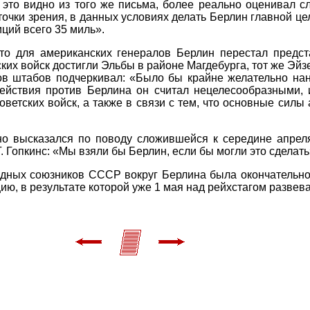
к это видно из того же письма, более реально оценивал 
 точки зрения, в данных условиях делать Берлин главной це
зиций всего 35 миль».
то для американских генералов Берлин перестал предст
их войск достигли Эльбы в районе Магдебурга, тот же Эйз
в штабов подчеркивал: «Было бы крайне желательно нан
йствия против Берлина он считал нецелесообразными, и
ветских войск, а также в связи с тем, что основные силы
но высказался по поводу сложившейся к середине апрел
 Гопкинс: «Мы взяли бы Берлин, если бы могли это сделать
адных союзников СССР вокруг Берлина была окончательно 
ю, в результате которой уже 1 мая над рейхстагом развева