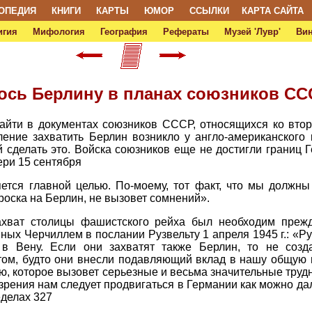
ОПЕДИЯ
КНИГИ
КАРТЫ
ЮМОР
ССЫЛКИ
КАРТА САЙТА
игия
Мифология
География
Рефераты
Музей 'Лувр'
Ви
лось Берлину в планах союзников С
найти в документах союзников СССР, относящихся ко вто
ление захватить Берлин возникло у англо-американского
сделать это. Войска союзников еще не достигли границ Г
ри 15 сентября
ляется главной целью. По-моему, тот факт, что мы должн
роска на Берлин, не вызовет сомнений».
хват столицы фашистского рейха был необходим прежде
ных Черчиллем в послании Рузвельту 1 апреля 1945 г.: «Р
 в Вену. Если они захватят также Берлин, то не созд
ом, будто они внесли подавляющий вклад в нашу общую п
ию, которое вызовет серьезные и весьма значительные тру
 зрения нам следует продвигаться в Германии как можно дал
еделах 327