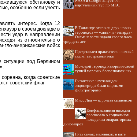
NASA и Google запустили
сложившуюся обстановку и
виртуальный тур по МКС
лью, особенно если учесть
авлять интерес. Когда 12
В Таиланде открыли двух новых
енхауэр в своем докладе в
тероподов — «льва» и «гепарда».
ести удар в направлении
Окаменелости ждали своего часа
сходя из относительного
тридцать лет
 англо-американские войск
Представлен практически полный
скелет австралопитека
я ситуации под Берлином
».
Молодой теропод накормил своей
тушей морских беспозвоночных
сорвана, когда советские
Гигантские наутилоидеи
лся советский флаг.
эндоцериды были мирными
фильтраторами
Мисс Лия — королева сапиенсов
Конфискованная находка
рассказала о социальном
поведении овирапторных
динозавров
Пять самых маленьких и пять