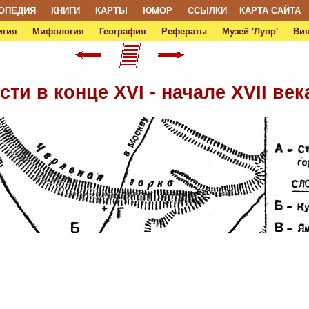
ОПЕДИЯ
КНИГИ
КАРТЫ
ЮМОР
ССЫЛКИ
КАРТА САЙТА
игия
Мифология
География
Рефераты
Музей 'Лувр'
Ви
сти в конце XVI - начале XVII век