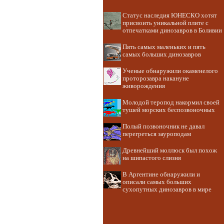
Статус наследия ЮНЕСКО хотят
присвоить уникальной плите с
отпечатками динозавров в Боливии
Пять самых маленьких и пять
самых больших динозавров
Ученые обнаружили окаменелого
проторозавра накануне
живорождения
Молодой теропод накормил своей
тушей морских беспозвоночных
Полый позвоночник не давал
перегреться зауроподам
Древнейший моллюск был похож
на шипастого слизня
В Аргентине обнаружили и
описали самых больших
сухопутных динозавров в мире