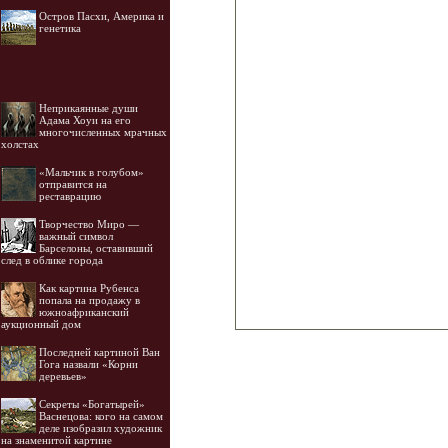
Остров Пасхи, Америка и
генетика
Неприкаянные души
Адама Хоуи на его
многочисленных мрачных
холстах
«Мальчик в голубом»
отправится на
реставрацию
Творчество Миро —
важный символ
Барселоны, оставивший
след в облике города
Как картина Рубенса
попала на продажу в
южноафриканский
аукционный дом
Последней картиной Ван
Гога назвали «Корни
деревьев»
Секреты «Богатырей»
Васнецова: кого на самом
деле изобразил художник
на знаменитой картине