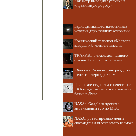
Как Пётр выводил русских на
«правильную дорогу»
Радиофизика шестидесятников:
история двух великих открытий
Космический телескоп «Кеплер»
завершил 9-летнюю миссию
TRAPPIST-1 оказалась намного
старше Солнечной системы
«Хаябуса-2» во второй раз добыл
грунт с астероида Рюгу
Греческие студенты совместно с
ЕКА представили новый концепт
базы на Луне
NASA и Google запустили
виртуальный тур по МКС
NASA протестировало новые
скафандры для открытого космоса