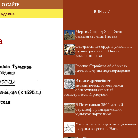
О САЙТЕ
ПОИСК:
ноделие
Мертвый город Хара-Хото -
бывшая столица Гаочан
а
Совершенные орудия указали на
бурное развитие в Индии
каменного века
Рассказ Страбона об обычаях
галлов получил подтверждение
В плане древнейшего
мегалитического комплекса
обнаружили скрытый
геометрический рисунок
В Перу нашли 3800-летний
барельеф, принадлежащий
культуре норте-чико
Ученые заново идентифицировали
рисунки в пустыне Наска