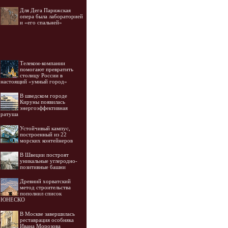
Для Дега Парижская
опера была лабораторией
и «его спальней»
Телеком-компании
помогают превратить
столицу России в
настоящий «умный город»
В шведском городе
Кируны появилась
энергоэффективная
ратуша
Устойчивый кампус,
построенный из 22
морских контейнеров
В Швеции построят
уникальные углеродно-
позитивные башни
Древний хорватский
метод строительства
пополнил список
ЮНЕСКО
В Москве завершилась
реставрация особняка
Ивана Морозова