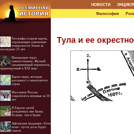
НОВОСТИ
ЭНЦИКЛ
Философия
Рел
Тула и ее окрестно
Географы создали карты,
отражающие изменения
поверхности Земли за
последние 25 лет
Инициация через
самоистязание: Жуткий
средневековый пережиток,
практикуемый в XXI веке
Карты мира, которые
расскажут о менталитете
стран
Население России
сократилось впервые за 10
лет
В Европе детей
рождённых вне брака
больше, чем в браке
Афганская традиция «бача
пош»: пусть дочь будет
сыном