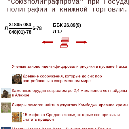
 "Союзполиграфпрома" при Госуда
31805-084
ББК 26.89(9)
Л
6-78
Л 17
048(01)-78
Ученые заново идентифицировали рисунки в пустыне Наска
Древние сооружения, которые до сих пор
востребованы в современном мире
Каменные орудия возрастом до 2,4 миллионов лет найдены
в Алжире
Лидары помогли найти в джунглях Камбоджи древние храмы
15 мифов о Средневековье, которые все привыкли
считать правдой
Мертвый город Хара-Хото - бывшая столица Гаочан