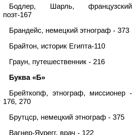
Бодлер, Шарль, французский
поэт-167
Брандейс, немецкий этнограф - 373
Брайтон, историк Египта-110
Граун, путешественник - 216
Буква «Б»
Брейткопф, этнограф, миссионер -
176, 270
Брутцср, немецкий этнограф - 375
Вагнер-Яурегг, врач - 122