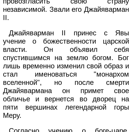
провозгласить свою страну
независимой. Звали его Джайяварман
II.
Джайяварман II принес с Явы
учение о божественности царской
власти. Он объявил себя
спустившимся на землю богом. Бог
лишь временно изменил свой образ и
стал именоваться "монархом
вселенной", но после смерти
Джайявармана он примет свое
обличье и вернется во дворец на
пяти вершинах легендарной горы
Меру.
Согласно учению о боге-царе,