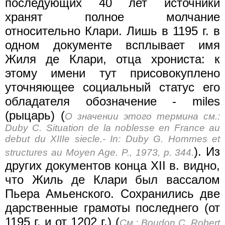
последующих 40 лет источники
хранят полное молчание
относительно Клари. Лишь в 1195 г. в
одном документе всплывает имя
Жиля де Клари, отца хрониста: к
этому имени тут присовокуплено
уточняющее социальный статус его
обладателя обозначение - miles
(рыцарь) (
О значении этого термина см.:
Duby С. Situation de la noblesse en France au
debut du XIIIе siecle.- In: Duby G. Hommes et
). Из
structures au Moyen Age. P., 1973, p. 344.
других документов конца XII в. видно,
что Жиль де Клари был вассалом
Пьера Амьенского. Сохранились две
дарственные грамоты последнего (от
1195 г. и от 1202 г.) (
См.: Boudon C. Robert