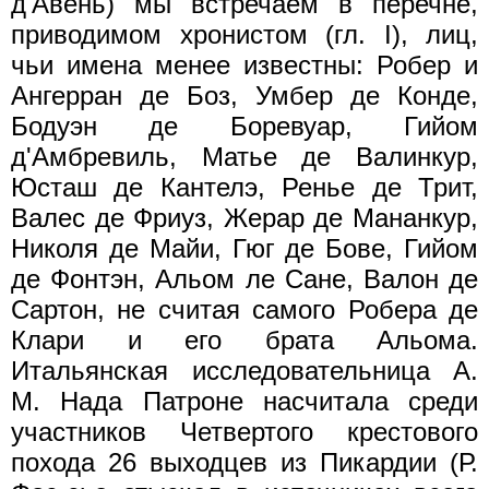
д'Авень) мы встречаем в перечне,
приводимом хронистом (гл. I), лиц,
чьи имена менее известны: Робер и
Ангерран де Боз, Умбер де Конде,
Бодуэн де Боревуар, Гийом
д'Амбревиль, Матье де Валинкур,
Юсташ де Кантелэ, Ренье де Трит,
Валес де Фриуз, Жерар де Мананкур,
Николя де Майи, Гюг де Бове, Гийом
де Фонтэн, Альом ле Сане, Валон де
Сартон, не считая самого Робера де
Клари и его брата Альома.
Итальянская исследовательница А.
М. Нада Патроне насчитала среди
участников Четвертого крестового
похода 26 выходцев из Пикардии (Р.