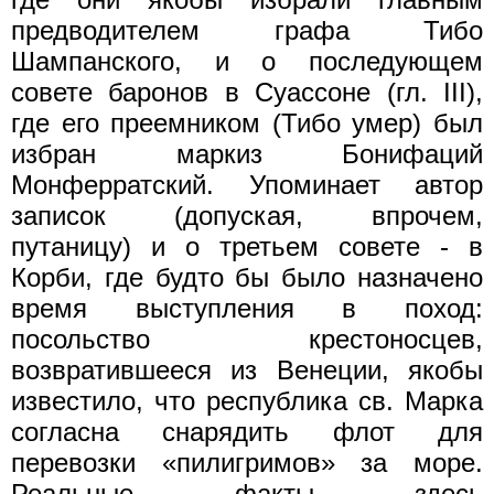
предводителем графа Тибо
Шампанского, и о последующем
совете баронов в Суассоне (гл. III),
где его преемником (Тибо умер) был
избран маркиз Бонифаций
Монферратский. Упоминает автор
записок (допуская, впрочем,
путаницу) и о третьем совете - в
Корби, где будто бы было назначено
время выступления в поход:
посольство крестоносцев,
возвратившееся из Венеции, якобы
известило, что республика св. Марка
согласна снарядить флот для
перевозки «пилигримов» за море.
Реальные факты здесь