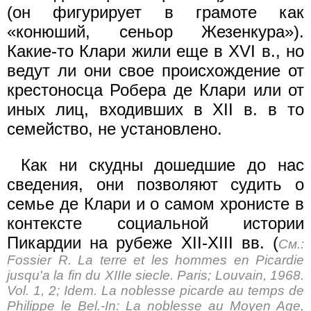
(он фигурирует в грамоте как
«конюший, сеньор Жезенкурa»).
Какие-то Клари жили еще в XVI в., но
ведут ли они свое происхождение от
крестоносца Робера де Клари или от
иных лиц, входивших в XII в. в то
семейство, не установлено.
Как ни скудны дошедшие до нас
сведения, они позволяют судить о
семье де Клари и о самом хронисте в
контексте социальной истории
Пикардии на рубеже XII-XIII вв. (
См.:
Fossier R. La terre et les hommes en Picardie
jusqu'a la fin du XIIIе siecle. Paris; Louvain, 1968.
Vol. 1, 2; Idem. La noblesse picarde au temps de
Philippe le Bel.-In: La noblesse au Moyen Age,