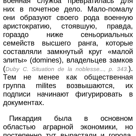
военная служба превратилась для
них в почетное дело. Мало-помалу
они образуют своего рода военную
аристократию, стоявшую, правда,
гораздо ниже сеньориальных
семейств высшего ранга, которые
составляли замкнутый круг «малой
элиты» (domines), владельцев замков
(
).
Duby С. Situation de la noblesse..., p. 343.
Тем не менее как общественная
группа milites возвышаются, их
подписи начинают фигурировать в
документах.
Пикардия была в основном
областью аграрной экономики, но
постепенно тут вырастали и города.