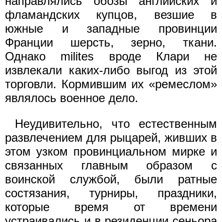
направлялись обозы английских и
фламандских купцов, везшие в
южные и западные провинции
Франции шерсть, зерно, ткани.
Однако milites вроде Клари не
извлекали каких-либо выгод из этой
торговли. Кормившим их «ремеслом»
являлось военное дело.
Неудивительно, что естественным
развлечением для рыцарей, живших в
этом узком провинциальном мирке и
связанных главным образом с
воинской службой, были ратные
состязания, турниры, праздники,
которые время от времени
устраивались и в резиденции сеньора