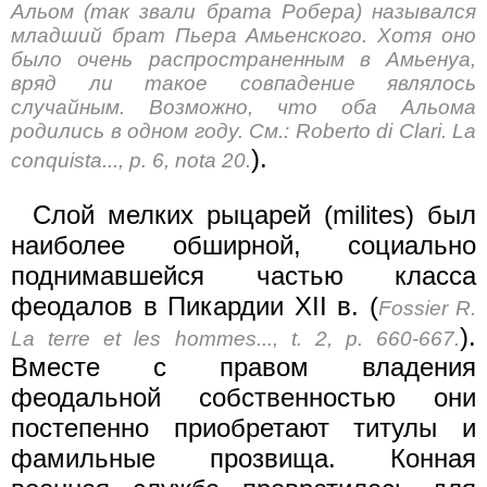
Альом (так звали брата Робера) назывался
младший брат Пьера Амьенского. Хотя оно
было очень распространенным в Амьенуа,
вряд ли такое совпадение являлось
случайным. Возможно, что оба Альома
родились в одном году. См.: Roberto di Clari. La
).
conquista..., p. 6, nota 20.
Слой мелких рыцарей (milites) был
наиболее обширной, социально
поднимавшейся частью класса
феодалов в Пикардии XII в. (
Fossier R.
).
La terre et les hommes..., t. 2, p. 660-667.
Вместе с правом владения
феодальной собственностью они
постепенно приобретают титулы и
фамильные прозвища. Конная