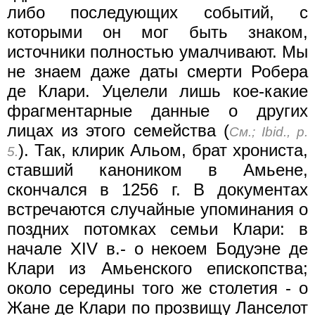
либо последующих событий, с
которыми он мог быть знаком,
источники полностью умалчивают. Мы
не знаем даже даты смерти Робера
де Клари. Уцелели лишь кое-какие
фрагментарные данные о других
лицах из этого семейства (
См.; Ibid., p.
). Так, клирик Альом, брат хрониста,
5.
ставший каноником в Амьене,
скончался в 1256 г. В документах
встречаются случайные упоминания о
поздних потомках семьи Клари: в
начале XIV в.- о некоем Бодуэне де
Клари из Амьенского епископства;
около середины того же столетия - о
Жане де Клари по прозвищу Ланселот