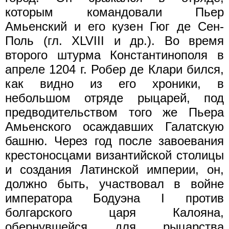
которым командовали Пьер
Амьенский и его кузен Гюг де Сен-
Поль (гл. XLVIII и др.). Во время
второго штурма Константинополя в
апреле 1204 г. Робер де Клари бился,
как видно из его хроники, в
небольшом отряде рыцарей, под
предводительством того же Пьера
Амьенского осаждавших Галатскую
башню. Через год после завоевания
крестоносцами византийской столицы
и создания Латинской империи, он,
должно быть, участвовал в войне
императора Бодуэна I против
болгарского царя Калояна,
обернувшейся для рыцарства