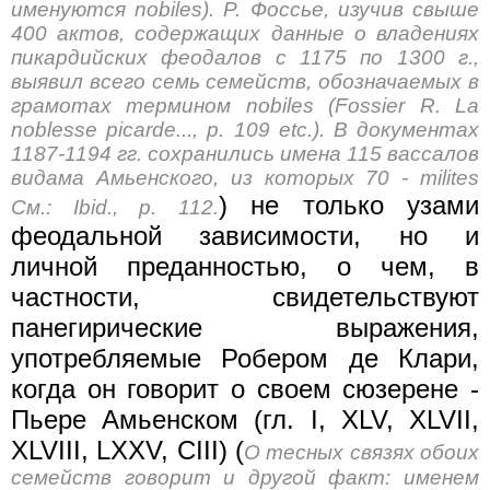
именуются nobiles). P. Фоссье, изучив свыше
400 актов, содержащих данные о владениях
пикардийских феодалов с 1175 по 1300 г.,
выявил всего семь семейств, обозначаемых в
грамотах термином nobiles (Fossier R. La
noblesse picarde..., p. 109 etc.). В документах
1187-1194 гг. сохранились имена 115 вассалов
видама Амьенского, из которых 70 - milites
) не только узами
См.: Ibid., p. 112.
феодальной зависимости, но и
личной преданностью, о чем, в
частности, свидетельствуют
панегирические выражения,
употребляемые Робером де Клари,
когда он говорит о своем сюзерене -
Пьере Амьенском (гл. I, XLV, XLVII,
XLVIII, LXXV, CIII) (
О тесных связях обоих
семейств говорит и другой факт: именем