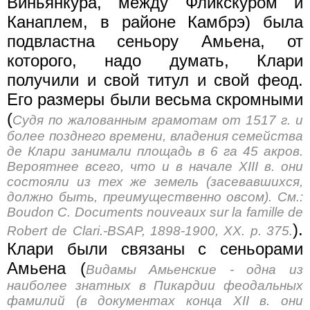
Виньянкура, между Фликскуром и
Канаплем, в районе Камбрэ) была
подвластна сеньору Амьена, от
которого, надо думать, Клари
получили и свой титул и свой феод.
Его размеры были весьма скромными
(
Судя по жалованным грамотам от 1517 г. и
более позднего времени, владения семейства
де Клари занимали площадь в 6 га 45 акров.
Вероятнее всего, что и в начале XIII в. они
состояли из тех же земель (засевавшихся,
должно быть, преимущественно овсом). См.:
Boudon C. Documents nouveaux sur la famille de
).
Robert de Clari.-BSAP, 1898-1900, XX. p. 375.
Клари были связаны с сеньорами
Амьена (
Видамы Амьенские - одна из
наиболее знатных в Пикардии феодальных
фамилий (в документах конца XII в. они