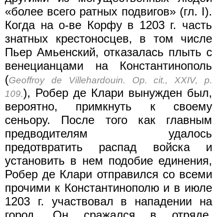
«более всего ратных подвигов» (гл. I).
Когда на о-ве Корфу в 1203 г. часть
знатных крестоносцев, в том числе
Пьер Амьенский, отказалась плыть с
венецианцами на Константинополь
(
Geoffroy de Villehardouin. Op. cit., XXIV, p.
), Робер де Клари вынужден был,
109.
вероятно, примкнуть к своему
сеньору. После того как главным
предводителям удалось
предотвратить распад войска и
установить в нем подобие единения,
Робер де Клари отправился со всеми
прочими к Константинополю и в июле
1203 г. участвовал в нападении на
город. Он сражался в отряде,