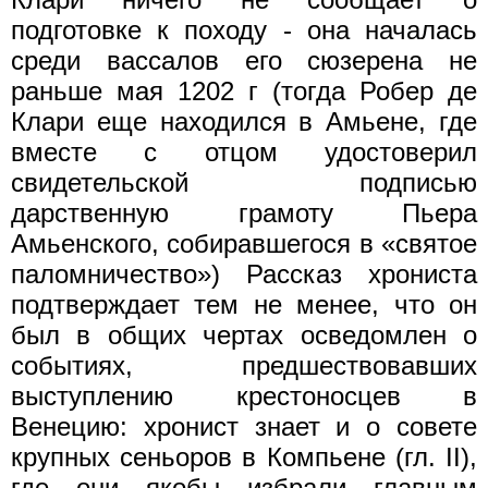
подготовке к походу - она началась
среди вассалов его сюзерена не
раньше мая 1202 г (тогда Робер де
Клари еще находился в Амьене, где
вместе с отцом удостоверил
свидетельской подписью
дарственную грамоту Пьера
Амьенского, собиравшегося в «святое
паломничество») Рассказ хрониста
подтверждает тем не менее, что он
был в общих чертах осведомлен о
событиях, предшествовавших
выступлению крестоносцев в
Венецию: хронист знает и о совете
крупных сеньоров в Компьене (гл. II),
где они якобы избрали главным