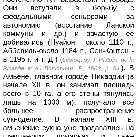
Они вступали в борьбу с
феодальными сеньорами за
автономию (восстание Ланской
коммуны и др.) и зачастую ее
добивались (Нуайон - около 1110 г.,
Аббевиль-около 1184 г., Сен-Кантен -
в 1195 г. и т. Д.) (
Lestoquoy J. Histoire de la
). В
Picardie et du Boulonnais. P., 1962, p. 34.
Амьене, главном городе Пикардии (в
начале XII в. он занимал площадь
всего в 10 га, а его стены тянулись
лишь на 1300 м), получало все
большее распространение
сукноделие. В начале XIII в.
амьенские сукна уже продавались на
шампанских ярмарках и даже