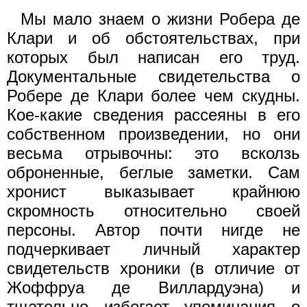
Мы мало знаем о жизни Робера де
Клари и об обстоятельствах, при
которых был написан его труд.
Документальные свидетельства о
Робере де Клари более чем скудны.
Кое-какие сведения рассеяны в его
собственном произведении, но они
весьма отрывочны: это всколзь
оброненные, беглые заметки. Сам
хронист выказывает крайнюю
скромность относительно своей
персоны. Автор почти нигде не
подчеркивает личный характер
свидетельств хроники (в отличие от
Жоффруа де Виллардуэна) и
тщательно избегает упоминания о