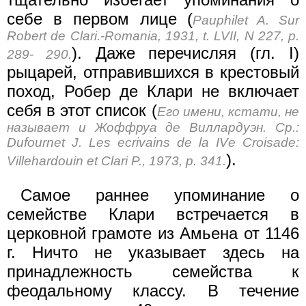
себе в первом лице (
Pauphilet A. Sur
Robert de Clari.-Romania, 1931, t. LVII, N 227, p.
). Даже перечисляя (гл. I)
289- 290.
рыцарей, отправившихся в крестовый
поход, Робер де Клари не включает
себя в этот список (
Его имени, кстати, не
называет и Жоффруа де Виллардуэн. Ср.:
Dufournet J. Les ecrivains de la IVе Croisade:
).
Villehardouin et Clari P., 1973, p. 341.
Самое раннее упоминание о
семействе Клари встречается в
церковной грамоте из Амьена от 1146
г. Ничто не указывает здесь на
принадлежность семейства к
феодальному классу. В течение