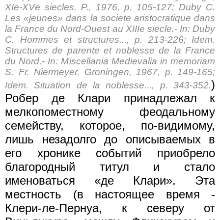
XIе-XVе siecles. P., 1976, p. 105-127; Duby C.
Les «jeunes» dans la societe aristocratique dans
la France du Nord-Оuest au XIIIе siecle.- In: Duby
C. Hommes et structures..., p. 213-226; Idem.
Structures de parente et noblesse de la France
du Nord.- In: Miscellania Medievalia in memoriam
S. Fr. Niermeyer. Groningen, 1967, p. 149-165;
)
Idem. Situation de la noblesse..., p. 343-352.
Робер де Клари принадлежал к
мелкопоместному феодальному
семейству, которое, по-видимому,
лишь незадолго до описываемых в
его хронике событий приобрело
благородный титул и стало
именоваться «де Клари». Эта
местность (в настоящее время -
Клери-ле-Пернуа, к северу от