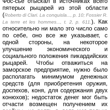
Фос-сье отыскал в источниках всего
пятерых рыцарей из этой области
(
Roberto di Clari. La conquisla..., p. 10; Fossier R.
). Как
La terre et les hommes..., t. 2, p. 611.
относительно ни мало это число само
по себе, оно все же указывает, с
одной стороны, на некоторое
улучшение экономического и
социального положения пикардийских
рыцарей. Чтобы отважиться на
заморское предприятие, нужно было
располагать минимумом денежных
средств (для приобретения оружия,
доспехов, коня, для содержания двух
конюхов); недостаток денег мог быть
отчасти возмещен получением их