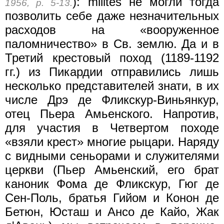
): milites не могли тогда
1956, p. 5-13.
позволить себе даже незначительных
расходов на «вооруженное
паломничество» в Св. землю. Да и в
Третий крестовый поход (1189-1192
гг.) из Пикардии отправились лишь
несколько представителей знати, в их
числе Дрэ де Фликскур-Виньянкур,
отец Пьера Амьенского. Напротив,
для участия в Четвертом походе
«взяли крест» многие рыцари. Наряду
с видными сеньорами и служителями
церкви (Пьер Амьенский, его брат
каноник Фома де Фликскур, Гюг де
Сен-Поль, братья Гийом и Конон де
Бетюн, Юсташ и Ансо де Кайо, Жак