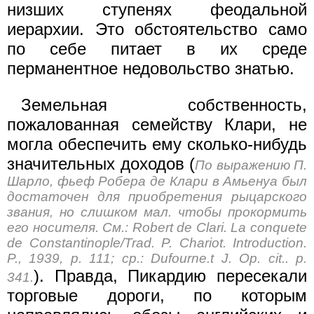
низших ступенях феодальной
иерархии. Это обстоятельство само
по себе питает в их среде
перманентное недовольство знатью.
Земельная собственность,
пожалованная семейству Клари, не
могла обеспечить ему сколько-нибудь
значительных доходов (
По выражению П.
Шарло, фьеф Робера де Клари в Амьенуа был
достаточен для приобретения рыцарского
звания, но слишком мал. чтобы прокормить
его носителя. См.: Robert de Clari. La conquete
de Constantinople/Trad. P. Chariot. Introduction.
P., 1939, p. 111; ср.: Dufourne.t J. Op. cit.. p.
). Правда, Пикардию пересекали
341.
торговые дороги, по которым