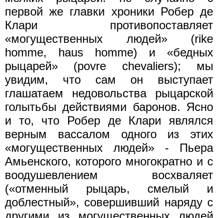
первой же главки хроники Робер де
Клари противопоставляет
«могущественных людей» (rike
homme, haus homme) и «бедных
рыцарей» (povre chevaliers); мы
увидим, что сам он выступает
глашатаем недовольства рыцарской
голытьбы действиями баронов. Ясно
и то, что Робер де Клари являлся
верным вассалом одного из этих
«могущественных людей» - Пьера
Амьенского, которого многократно и с
воодушевлением восхваляет
(«отменный рыцарь, смелый и
доблестный», совершивший наряду с
другими из могущественных людей