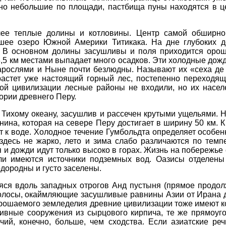
ьно небольшие по площади, пастбища пуны находятся в ц
ее теплые долины и котловины. Центр самой обширно
шее озеро Южной Америки Титикака. На дне глубоких 
. В основном долины засушливы и поля приходится орош
5-3,5 км местами выпадает много осадков. Эти холодные д
рослями и Ныне почти безлюдны. Называют их «сеха де с
астет уже настоящий горный лес, постепенно переходящи
ой цивилизации лесные районы не входили, но их насел
тории древнего Перу.
Тихому океану, засушлив и рассечен крутыми ущельями. На
на, которая на севере Перу достигает в ширину 50 км. К 
 к воде. Холодное течение Гумбольдта определяет особен
 здесь не жарко, лето и зима слабо различаются по темпе
 и дожди идут только высоко в горах. Жизнь на побережье 
ли имеются источники подземных вод. Оазисы отделены 
дородны и густо заселены.
яся вдоль западных отрогов Анд пустыня (прямое продол
олосы, окаймляющие засушливые равнины Азии от Ирана д
орошаемого земледелия древние цивилизации тоже имеют ко
сивные сооружения из сырцового кирпича, те же прямоуг
ий, конечно, больше, чем сходства. Если азиатские реч