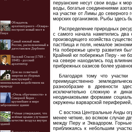
перуанские несут свои воды к мор
воды, богатые соединениями азота
на участке от Лимы до северного 
морских организмов. Рыбы здесь бы
Обладатель
архитектурного «Оскара»
Распределение природных ресур
построит новый мост в
Генуе
с самого начала наметились два 
производящего хозяйства существо
Самый южный маяк
пастбища и поля, немалое эконом
России, расположенный в
дагестанском Дербенте
На побережье центр развития был,
Крайний юг побережья Перу - не б
Василий Стасов (1769 –
на севере находились под влияни
1848) - русский
архитектор
прибрежных оазисов более уравнов
Дом на солнечной
Благодаря тому что участки
энергии из сборных
конструкций с
преимущественно земледельчес
минимальным воздействием на
разнообразие в древности зде
природу
исключительно сложную и дина
«Отель обреченности» в
неодинаковыми формами социальн
Северной Корее -
крупнейшее в мире
окружены варварской периферией, 
заброшенное здание
С востока Центральные Анды огр
Учёные утверждают, что
зелёные крыши улучшают
менее четкие, во всяком случае д
качество воздуха внутри
между Перу и Эквадором. Горные 
зданий
приближаясь к небольшим участк