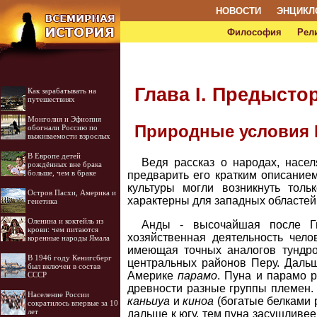
НОВОСТИ
ЭНЦИКЛ
Философия
Рел
Глава I. Предысто
Как зарабатывать на
путешествиях
Монголия и Эфиопия
Природные условия 
обогнали Россию по
выживаемости взрослых
В Европе детей
Ведя рассказ о народах, насе
рождённых вне брака
больше, чем в браке
предварить его кратким описание
культуры могли возникнуть тол
Остров Пасхи, Америка и
характерны для западных областей
генетика
Оленина и коктейль из
Анды - высочайшая после Ги
крови: чем питаются
хозяйственная деятельность чел
коренные народы Ямала
имеющая точных аналогов тундро
В 1946 году Кенигсберг
центральных районов Перу. Даль
был включен в состав
Америке
парамо
. Пуна и парамо 
СССР
древности разные группы племен. 
Население России
каньиуа
и
киноа
(богатые белками 
сократилось впервые за 10
лет
дальше к югу, тем пуна засушливее