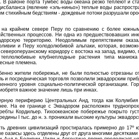
 В районе порта Тумбес воды океана резко теплеют и ст
дисбаланса (явление «эль-ниньо») теплые воды распростра
ым стихийным бедствиям - дождевые потоки разрушали оро
 на крайнем севере Перу по сравнению с более южным
яйственных процессов. Ни одна из предшествовавших инк
вадорскую территорию. Неодолимым препятствием оказа
ливии и Перу холодолюбивой альпаки, которая, возможн
 североперуанскому коридору с востока на запад, видимо,
 теплолюбивые клубнеплодные растения типа маниока 
лесные племена.
бенно жители побережья, не были полностью отрезаны о
ль и посредническая торговля позволили эквадорским пр
ственного уровня социально-политической организации. Г
риобретя важное значение лишь при инках.
ерную периферию Центральных Анд, тогда как Колумбия
нее. На ее границе с Эквадором расположен труднопрох
хребты Кордильер. Тихоокеанское побережье покрыто гу
редины I тыс. до н. э. проникали высокие культуры эквадорс
ть древних цивилизаций простиралась примерно до 17º 
е оазисы здесь отделены друг от друга многими десятками
 Анд в Боливии, Чили и Аргентине прямо продолжает цен