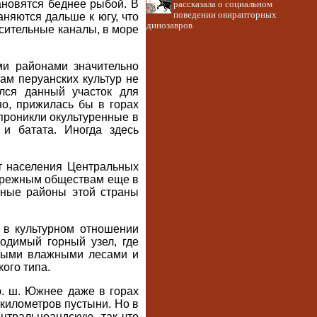
ановятся беднее рыбой. В
рассказала о социальном
поведении овирапторных
няются дальше к югу, что
динозавров
сительные каналы, в море
и районами значительно
ам перуанских культур не
лся данный участок для
о, прижилась бы в горах
 проникли окультуренные в
и батата. Иногда здесь
т населения Центральных
ибрежным обществам еще в
орные районы этой страны
 в культурном отношении
одимый горный узел, где
стыми влажными лесами и
кого типа.
ю. ш. Южнее даже в горах
 километров пустыни. Но в
тральноандскую, так что