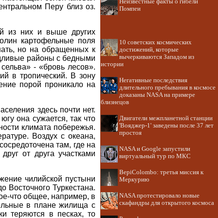
Неизвестные факты о гибели
ентральном Перу близ оз.
Помпеи
й из них и выше других
долин картофельные поля
10 советских космических
ать, но на обращенных к
достижений, которые
вычеркиваются Западом из
ождливые районы с бедными
истории
ельва» - «бровь лесов».
й в тропический. В зону
Негативные последствия
ение порой проникало на
длительного пребывания в космосе
доказаны NASA на примере
близнецов
селения здесь почти нет.
югу она сужается, так что
Двигатели межпланетной станции
'Вояджер-1' заведены после 37 лет
ности климата побережья.
простоя
ратуре. Воздух с океана,
сосредоточена там, где на
NASA и Google запустили
друг от друга участками
виртуальный тур по МКС
BepiColombo: третья миссия к
жение чилийской пустыни
Меркурию
о Восточного Туркестана.
е-что общее, например, в
NASA протестировало новые
скафандры для открытого космоса
ольные в плане жилища с
ки теряются в песках, то