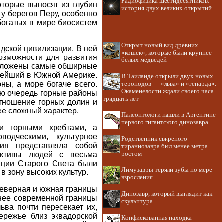
Радиофизика шестидесятников:
оторые выносят из глубин
история двух великих открытий
у берегов Перу, особенно
богатых в мире биосистем
Открыт новый вид древних
дской цивилизации. В ней
«кошек», которые были крупнее
озможности для развития
белых медведей
сположены самые обширные
пнейший в Южной Америке.
В Таиланде открыли двух новых
ны, а море богаче всего.
тероподов — «льва» и «гепарда».
Окаменелости ждали своего часа
ою очередь горные районы
тридцать лет
тношение горных долин и
ее сложный характер.
Палеонтологи нашли в Аргентине
первого гигантского динозавра
и горными хребтами, а
одческими, культурное
Родственник свирепого
ция представляла собой
тираннозавра был менее метра
ективы людей с весьма
ростом
ации Старого Света были
Лимузавры теряли зубы по мере
 зону высоких культур.
взросления
Северная и южная границы
Динозавр, который выглядит как
жнее современной границы
скульптура
ьва почти пересекает их,
ережье близ эквадорской
Конфискованная находка