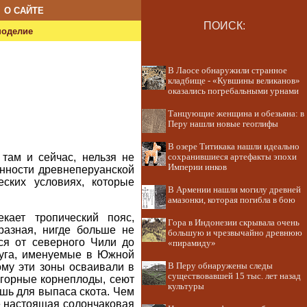
О САЙТЕ
ПОИСК:
ноделие
В Лаосе обнаружили странное
кладбище - «Кувшины великанов»
оказались погребальными урнами
Танцующие женщина и обезьяна: в
Перу нашли новые геоглифы
В озере Титикака нашли идеально
там и сейчас, нельзя не
сохранившиеся артефакты эпохи
Империи инков
нности древнеперуанской
ских условиях, которые
В Армении нашли могилу древней
амазонки, которая погибла в бою
кает тропический пояс,
Гора в Индонезии скрывала очень
разная, нигде больше не
большую и чрезвычайно древнюю
тся от северного Чили до
«пирамиду»
луга, именуемые в Южной
ому эти зоны осваивали в
В Перу обнаружены следы
существовавшей 15 тыс. лет назад
 горные корнеплоды, сеют
культуры
шь для выпаса скота. Чем
же настоящая солончаковая