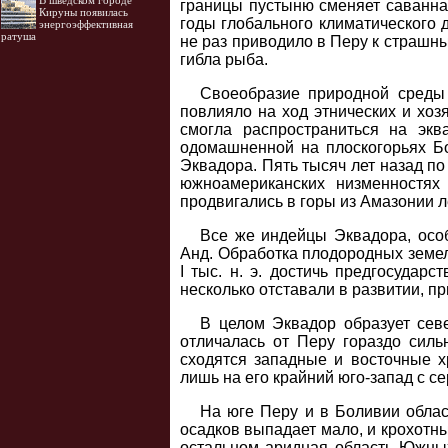
В шведском городе
границы пустыню сменяет саванна.
Кируны появилась
годы глобального климатического 
энергоэффективная
ратуша
не раз приводило в Перу к страшн
гибла рыба.
Своеобразие природной среды
повлияло на ход этнических и хоз
смогла распространиться на эк
одомашненной на плоскогорьях Бо
Эквадора. Пять тысяч лет назад по
южноамериканских низменностях
продвигались в горы из Амазонии 
Все же индейцы Эквадора, осо
Анд. Обработка плодородных земе
I тыс. н. э. достичь предгосудар
несколько отставали в развитии, п
В целом Эквадор образует сев
отличалась от Перу гораздо силь
сходятся западные и восточные 
лишь на его крайний юго-запад с се
На юге Перу и в Боливии облас
осадков выпадает мало, и крохотны
остальном аридная область Южных