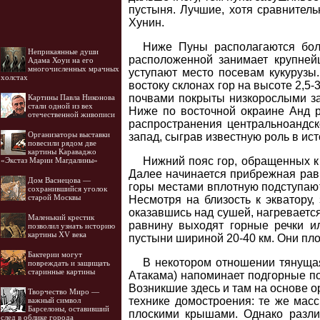
пустыня. Лучшие, хотя сравнител
Хунин.
Ниже Пуны располагаются бол
Неприкаянные души
расположенной занимает крупней
Адама Хоуи на его
многочисленных мрачных
уступают место посевам кукурузы
холстах
востоку склонах гор на высоте 2,
почвами покрыты низкорослыми за
Картины Павла Никонова
стали одной из вех
Ниже по восточной окраине Анд р
отечественной живописи
распространения центральноандск
Организаторы выставки
запад, сыграв известную роль в ис
повесили рядом две
картины Караваджо
Нижний пояс гор, обращенных к 
«Экстаз Марии Магдалины»
Далее начинается прибрежная равни
Дом Васнецова —
горы местами вплотную подступают
сохранившийся уголок
старой Москвы
Несмотря на близость к экватору,
оказавшись над сушей, нагревается
Маленький крестик
равнину выходят горные речки и
позволил узнать историю
картины XV века
пустыни шириной 20-40 км. Они пло
Бактерии могут
В некотором отношении тянуща
повреждать и защищать
старинные картины
Атакама) напоминает подгорные п
Возникшие здесь и там на основе 
Творчество Миро —
технике домостроения: те же мас
важный символ
Барселоны, оставивший
плоскими крышами. Однако различ
след в облике города