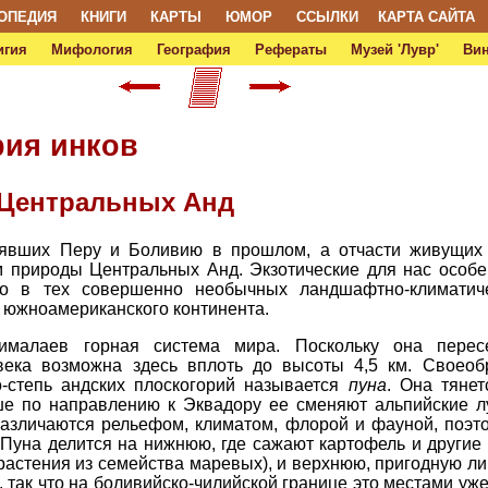
ОПЕДИЯ
КНИГИ
КАРТЫ
ЮМОР
ССЫЛКИ
КАРТА САЙТА
игия
Мифология
География
Рефераты
Музей 'Лувр'
Ви
рия инков
Центральных Анд
лявших Перу и Боливию в прошлом, а отчасти живущих 
м природы Центральных Анд. Экзотические для нас особе
ько в тех совершенно необычных ландшафтно-климатиче
 южноамериканского континента.
малаев горная система мира. Поскольку она пересе
овека возможна здесь вплоть до высоты 4,5 км. Своеоб
-степь андских плоскогорий называется
пуна
. Она тяне
ше по направлению к Эквадору ее сменяют альпийские 
различаются рельефом, климатом, флорой и фауной, поэт
Пуна делится на нижнюю, где сажают картофель и другие
растения из семейства маревых), и верхнюю, пригодную ли
, так что на боливийско-чилийской границе это местами у