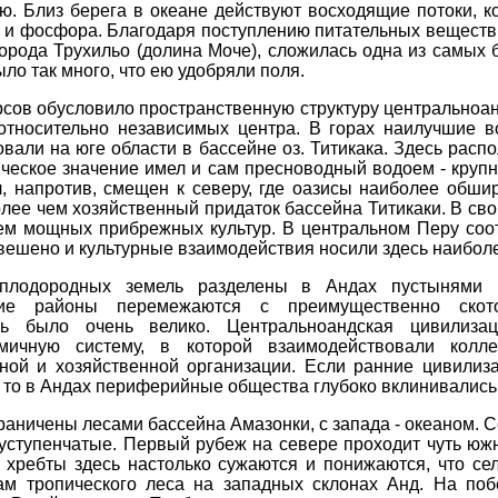
ю. Близ берега в океане действуют восходящие потоки, к
 и фосфора. Благодаря поступлению питательных веществ 
города Трухильо (долина Моче), сложилась одна из самых 
ло так много, что ею удобряли поля.
сов обусловило пространственную структуру центральноан
относительно независимых центра. В горах наилучшие в
вали на юге области в бассейне оз. Титикака. Здесь ра
ическое значение имел и сам пресноводный водоем - кру
 напротив, смещен к северу, где оазисы наиболее обшир
олее чем хозяйственный придаток бассейна Титикаки. В св
ем мощных прибрежных культур. В центральном Перу соо
ешено и культурные взаимодействия носили здесь наибол
 плодородных земель разделены в Андах пустынями 
кие районы перемежаются с преимущественно скотов
сь было очень велико. Центральноандская цивилиза
мичную систему, в которой взаимодействовали колл
ой и хозяйственной организации. Если ранние цивилиз
то в Андах периферийные общества глубоко вклинивались в
аничены лесами бассейна Амазонки, с запада - океаном. 
вуступенчатые. Первый рубеж на севере проходит чуть ю
хребты здесь настолько сужаются и понижаются, что сел
ам тропического леса на западных склонах Анд. На поб