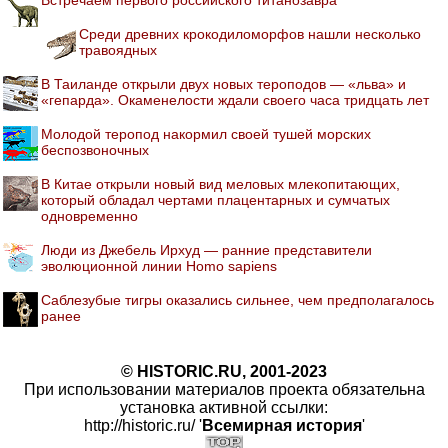
Среди древних крокодиломорфов нашли несколько
травоядных
В Таиланде открыли двух новых тероподов — «льва» и
«гепарда». Окаменелости ждали своего часа тридцать лет
Молодой теропод накормил своей тушей морских
беспозвоночных
В Китае открыли новый вид меловых млекопитающих,
который обладал чертами плацентарных и сумчатых
одновременно
Люди из Джебель Ирхуд — ранние представители
эволюционной линии Homo sapiens
Саблезубые тигры оказались сильнее, чем предполагалось
ранее
© HISTORIC.RU, 2001-2023
При использовании материалов проекта обязательна
установка активной ссылки:
http://historic.ru/ '
Всемирная история
'