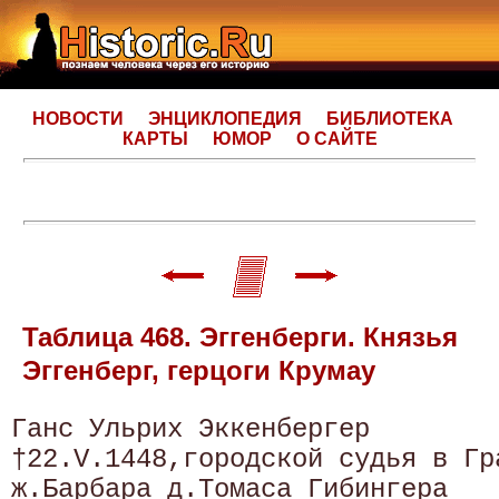
НОВОСТИ
ЭНЦИКЛОПЕДИЯ
БИБЛИОТЕКА
КАРТЫ
ЮМОР
О САЙТЕ
Таблица 468. Эггенберги. Князья
Эггенберг, герцоги Крумау
Ганс Ульрих Эккенбергер

†22.V.1448,городской судья в Гра
ж.Барбара д.Томаса Гибингера
