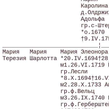
                       Каролина
                       д.Олдржи
                       Адольфа 
                       гр.с-Штер
                       *о.1670

                       †9.IV.175
____________________________¦__
Мария   Мария    Мария Элеонора
Терезия Шарлотта *20.IV.1694†28
                 м1.26.VI.1719 
                 гр.Лесли      
                 *8.X.1694†16.V
                 м2.28.X.1733 А
                 гр.ф.Вельц    
                 м3.26.IX.1740 
                 гр.ф.Герберште