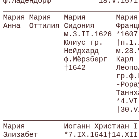
ф.Ладендорф          *18.V.1571
_______________________________
Мария Мария   Мария       Мария
Анна  Оттилия Сидония     Франц
              м.3.II.1626 *1607
              Юлиус гр.   †п.1.
              Нейдхард    м.28.
              ф.Мёрзберг  Карл 
              †1642       Леопо
                          гр.ф.
                          -Рора
                          Таннх
                          *4.VI
                          †30.V
_______________________________
Мария         Иоганн Христиан I
Элизабет      *7.IX.1641†14.XII