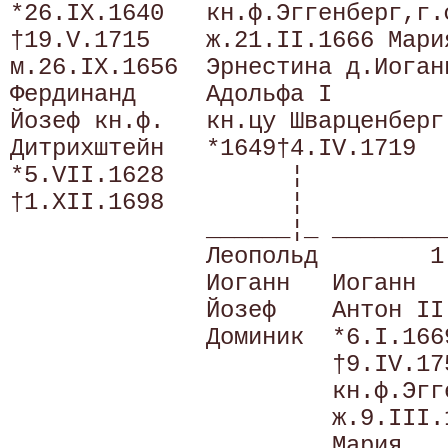
*26.IX.1640   кн.ф.Эггенберг,г.
†19.V.1715    ж.21.II.1666 Мари
м.26.IX.1656  Эрнестина д.Иоган
Фердинанд     Адольфа I        
Йозеф кн.ф.   кн.цу Шварценберг
Дитрихштейн   *1649†4.IV.1719  
*5.VII.1628         ¦          
†1.XII.1698         ¦          
              ______¦_ ________
              Леопольд        1
              Иоганн   Иоганн  
              Йозеф    Антон II
              Доминик  *6.I.166
                       †9.IV.17
                       кн.ф.Эгг
                       ж.9.III.
                       Мария   