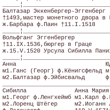
_____¦_________________________
Балтазар Эккенбергер-Эггенберг 
†1493,мастер монетного двора в 
ж.Барбара ф.Паин †11.I.1518    
_____¦_________________________
Вольфганг Эггенбергер          
†11.IX.1536,бюргер в Граце     
ж.15.V.1520 Урсула Сибилла Пани
_____¦_________________________
Анна                          Ю
м1.Ганс (Георг) ф.Кёнигсфельд м
м2.Балтазар ф.Эйбисвальд      ф
_______________________________
Сибилла              Анна Мария
м1.Георг ф.Ленгхеймб м1.Карл ф.
м2.Лоренц Штёгер     м2.Иоганн 