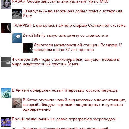
NASA и Google запустили виртуальный тур по МКС
«Хаябуса-2» во второй раз добыл грунт с астероида
Рюгу
TRAPPIST-1 оказалась намного старше Солнечной системы
Zero2Infinity запустила ракету со стратостата
Двигатели межпланетной станции 'Вояджер-1'
заведены после 37 лет простоя
4 октября 1957 года с Байконура был запущен первый в
мире искусственный спутник Земли
В Англии обнаружен новый птерозавр юрского периода
В Китае открыли новый вид меловых млекопитающих,
который обладал чертами плацентарных и сумчатых
одновременно
Полый позвоночник не давал перегреться зауроподам
Ученые воссоздали внешний вид детенышей